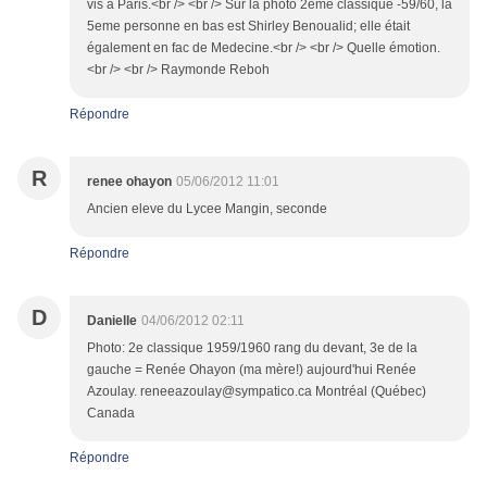
vis à Paris.<br /> <br /> Sur la photo 2ème classique -59/60, la
5eme personne en bas est Shirley Benoualid; elle était
également en fac de Medecine.<br /> <br /> Quelle émotion.
<br /> <br /> Raymonde Reboh
Répondre
R
renee ohayon
05/06/2012 11:01
Ancien eleve du Lycee Mangin, seconde
Répondre
D
Danielle
04/06/2012 02:11
Photo: 2e classique 1959/1960 rang du devant, 3e de la
gauche = Renée Ohayon (ma mère!) aujourd'hui Renée
Azoulay. reneeazoulay@sympatico.ca Montréal (Québec)
Canada
Répondre