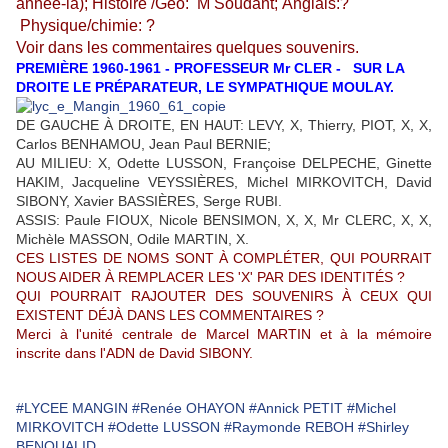
annee-là); Histoire /Geo: M Soudant; Anglais:?
Physique/chimie: ?
Voir dans les commentaires quelques souvenirs.
PREMIÈRE 1960-1961 - PROFESSEUR Mr CLER - SUR LA
DROITE LE PRÉPARATEUR, LE SYMPATHIQUE MOULAY.
DE GAUCHE À DROITE, EN HAUT: LEVY, X, Thierry, PIOT, X, X,
Carlos BENHAMOU, Jean Paul BERNIE;
AU MILIEU: X, Odette LUSSON, Françoise DELPECHE, Ginette
HAKIM, Jacqueline VEYSSIÈRES, Michel MIRKOVITCH, David
SIBONY, Xavier BASSIÈRES, Serge RUBI.
ASSIS: Paule FIOUX, Nicole BENSIMON, X, X, Mr CLERC, X, X,
Michèle MASSON, Odile MARTIN, X.
CES LISTES DE NOMS SONT À COMPLÉTER, QUI POURRAIT
NOUS AIDER À REMPLACER LES 'X' PAR DES IDENTITÉS ?
QUI POURRAIT RAJOUTER DES SOUVENIRS À CEUX QUI
EXISTENT DÉJÀ DANS LES COMMENTAIRES ?
Merci à l'unité centrale de Marcel MARTIN et à la mémoire
inscrite dans l'ADN de David SIBONY.
#LYCEE MANGIN
#Renée OHAYON
#Annick PETIT
#Michel
MIRKOVITCH
#Odette LUSSON
#Raymonde REBOH
#Shirley
BENOUALID