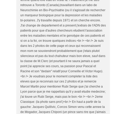
femme quand elle etait en visite la. Finalement je me suis
retrouve a Toronto (Canada),travaillant dans un labo de
Neurochimie en Bio-Psychiatrie (ou il s'agissait de rechercher
un marqueur biologique pour la depression et les maladies
bi-polaires. J'y travaille depuis 1971 et on cherche encore.
J'ai change de departement et a present j'extrais de l'ADN des
patients pour que d'autres chercheurs etudient l'association
entre les maladies mentales et le genotype de ces patients et
si on a la foi, on trouve quelques indices.<br /> <br /> Je suis
dans les 2 photos de cette page et ceux qui reconnaissent
mon nom se souviendront probablement que j'etais plutot
silencieux et pas du tout chahuteur mais bon eleve, sauf dans
la classe de M.Clerc (et pourtant il ne saura jamais a quel
point j'ai apprecie ses cours, sa passion pour Pascal et
Racine et son "dedain" relatif pour Corneille et Victor Hugo).
<br /> Je voudrais pour le moment completer la liste des
eleves que je reconnais sur ces 2 photos et je remercie
Marcel Martin pour mentioner Rubi Serge que j'ai cherche a
Lyon parce que je me rappellais qu'il y avait etudie medecine;
j'ai touve un Rubi Serge, mais pas le bon.<br /> <br /> 2eme
Classique: (la photo sans prof.}<br /> En haut a partir de la
gauche: Jacques Quillivic, Corcos Simon venu cette annee la
de Mogador, Jacques Chiponi (un pince sans rire que j'aimais