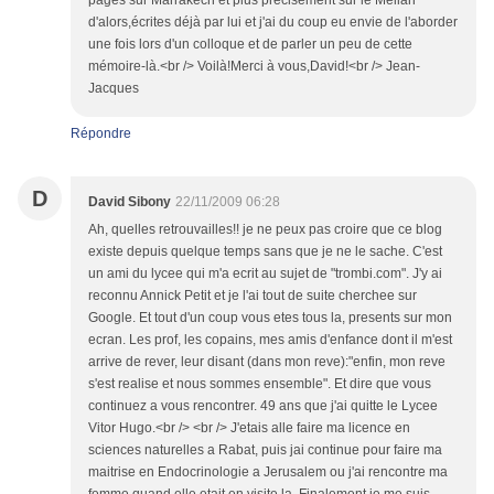
pages sur Marrakech et plus précisément sur le Mellah
d'alors,écrites déjà par lui et j'ai du coup eu envie de l'aborder
une fois lors d'un colloque et de parler un peu de cette
mémoire-là.<br /> Voilà!Merci à vous,David!<br /> Jean-
Jacques
Répondre
D
David Sibony
22/11/2009 06:28
Ah, quelles retrouvailles!! je ne peux pas croire que ce blog
existe depuis quelque temps sans que je ne le sache. C'est
un ami du lycee qui m'a ecrit au sujet de "trombi.com". J'y ai
reconnu Annick Petit et je l'ai tout de suite cherchee sur
Google. Et tout d'un coup vous etes tous la, presents sur mon
ecran. Les prof, les copains, mes amis d'enfance dont il m'est
arrive de rever, leur disant (dans mon reve):"enfin, mon reve
s'est realise et nous sommes ensemble". Et dire que vous
continuez a vous rencontrer. 49 ans que j'ai quitte le Lycee
Vitor Hugo.<br /> <br /> J'etais alle faire ma licence en
sciences naturelles a Rabat, puis jai continue pour faire ma
maitrise en Endocrinologie a Jerusalem ou j'ai rencontre ma