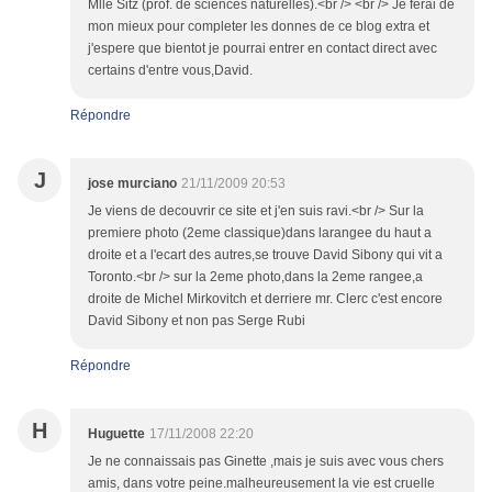
Mlle Sitz (prof. de sciences naturelles).<br /> <br /> Je ferai de
mon mieux pour completer les donnes de ce blog extra et
j'espere que bientot je pourrai entrer en contact direct avec
certains d'entre vous,David.
Répondre
J
jose murciano
21/11/2009 20:53
Je viens de decouvrir ce site et j'en suis ravi.<br /> Sur la
premiere photo (2eme classique)dans larangee du haut a
droite et a l'ecart des autres,se trouve David Sibony qui vit a
Toronto.<br /> sur la 2eme photo,dans la 2eme rangee,a
droite de Michel Mirkovitch et derriere mr. Clerc c'est encore
David Sibony et non pas Serge Rubi
Répondre
H
Huguette
17/11/2008 22:20
Je ne connaissais pas Ginette ,mais je suis avec vous chers
amis, dans votre peine.malheureusement la vie est cruelle