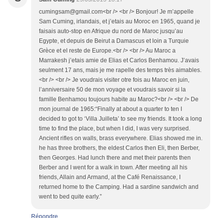
cumingsam@gmail.com<br /> <br /> Bonjour! Je m’appelle
Sam Cuming, irlandais, et j’etais au Moroc en 1965, quand je
faisais auto-stop en Afrique du nord de Maroc jusqu’au
Egypte, et depuis de Beirut a Damascus et loin a Turquie
Grèce et el reste de Europe.<br /> <br /> Au Maroc a
Marrakesh j’etais amie de Elias et Carlos Benhamou. J’avais
seulment 17 ans, mais je me rapelle des temps très aimables.
<br /> <br /> Je voudrais visiter otre fois au Maroc en juin,
l’anniversaire 50 de mon voyage et voudrais savoir si la
famille Benhamou toujours habite au Maroc?<br /> <br /> De
mon journal de 1965:“Finally at about a quarter to ten I
decided to got to ‘Villa Juilleta’ to see my friends. It took a long
time to find the place, but when I did, I was very surprised.
Ancient rifles on walls, brass everywhere. Elias showed me in.
he has three brothers, the eldest Carlos then Eli, then Berber,
then Georges. Had lunch there and met their parents then
Berber and I went for a walk in town. After meeting all his
friends, Allain and Armand, at the Café Renaissance, I
returned home to the Camping. Had a sardine sandwich and
went to bed quite early.”
Répondre