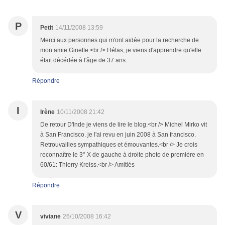
P
Petit
14/11/2008 13:59
Merci aux personnes qui m'ont aidée pour la recherche de
mon amie Ginette.<br /> Hélas, je viens d'apprendre qu'elle
était décédée à l'âge de 37 ans.
Répondre
I
Irène
10/11/2008 21:42
De retour D'Inde je viens de lire le blog.<br /> Michel Mirko vit
à San Francisco. je l'ai revu en juin 2008 à San francisco.
Retrouvailles sympathiques et émouvantes.<br /> Je crois
reconnaître le 3° X de gauche à droite photo de première en
60/61: Thierry Kreiss.<br /> Amitiés
Répondre
V
viviane
26/10/2008 16:42