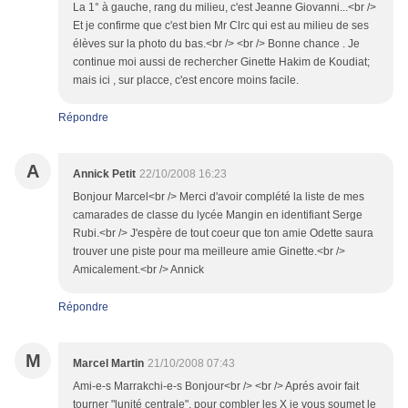
La 1° à gauche, rang du milieu, c'est Jeanne Giovanni...<br />
Et je confirme que c'est bien Mr Clrc qui est au milieu de ses
élèves sur la photo du bas.<br /> <br /> Bonne chance . Je
continue moi aussi de rechercher Ginette Hakim de Koudiat;
mais ici , sur placce, c'est encore moins facile.
Répondre
A
Annick Petit
22/10/2008 16:23
Bonjour Marcel<br /> Merci d'avoir complété la liste de mes
camarades de classe du lycée Mangin en identifiant Serge
Rubi.<br /> J'espère de tout coeur que ton amie Odette saura
trouver une piste pour ma meilleure amie Ginette.<br />
Amicalement.<br /> Annick
Répondre
M
Marcel Martin
21/10/2008 07:43
Ami-e-s Marrakchi-e-s Bonjour<br /> <br /> Aprés avoir fait
tourner "lunité centrale", pour combler les X je vous soumet le