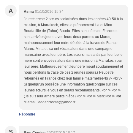
A
Asma
01/10/2016 15:34
Je recherche 2 sœurs scolarisées dans les années 40-50 à la
mission, à Marrakech, elles se prénomment Isa et Mina
Bouda fille de (Tahar) Bouda. Elles sont nées en France et
sont arrivées jeune avec leurs deux parents au Maroc,
malheureusement leur mère décède à la traversée France-
Maroc. Mina et Isa ont vécus alors dans une campagne
marocaine avec leur père. Les sœurs maltraités par leur belle
mère sont envoyées alors dans une mission à Marrakech par
leur père. Malheureusement leur père meurt soudainement et
nous perdons la trace de ces 2 jeunes sœurs.( Peut être
retournés en France chez leur famille maternelle)<br /> <br />
Si quelqu'un possède une information quelconque sur ces
jeunes sœurs je vous en serais reconnaissante. <br /> <br />
(Je suis leur arriere petite nièce) <br /> <br /> Merci<br /> <br
/> email: eddarirasma@yahoo.fr
Répondre
S
Sam Cuming
29/03/2015 18:17