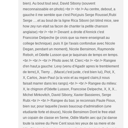
bien). Au bout tout seul, David Sibony (souvent
meconnaissable en photo).<br /> <br /> Au centre, debout, a
gauche il me semble que c'est Piot,puis Serge Roussel,Rubi
Serge .....et au bout de la ligne Rica Siboni (sri blind mice, see
how zey run etait sa facon de chanter la petite chanson
anglaise).<br /> <br /> Devant: a droite d'Annick c'est
Francoise Delpeche (je crois que sa mere enseignait au
college technique). puis X (je l'avais confondue avec Nicole
Degan, pendant un moment), Nicole Bensimon, Raymonde
Reboh, et Odette Lusson que je taquinais de temps en temps.
<br /> <br /> <br /> Photo avec M. Clerc:<br /> <br /> Rangee
d'en haut,a gauche: Levy (venu d'Agadir apres le tremblement
de terre),X, Tierry ... (Macel,c'est juste, c'est bien lui), Piot, X,
X, Carlos, Jean-Paul (a la voix et au regard clairs,il nous
faisait marrer dans les rangs).<br /> <br /> Rangee du milieu:
X, le chignon d'Odette Lusson, Francoise Delpeche, X, X, X...
Michel Mirkovitch, David Sibony, Xavier Bassieres, Serge
Rubi.<br /> <br /> Rangee du bas: je reconnais Paule Fioux,
bien sur, pour laquelle j'avais baucoup d'admiratiion (une
etudiante forte et douce), Nicole Bensimon Dont le free etait
un copain de classe en 5eme, Odile Martin aec qui j'ai danse
toute la soiree du Pere Cent sous les yeux de sa mere et de