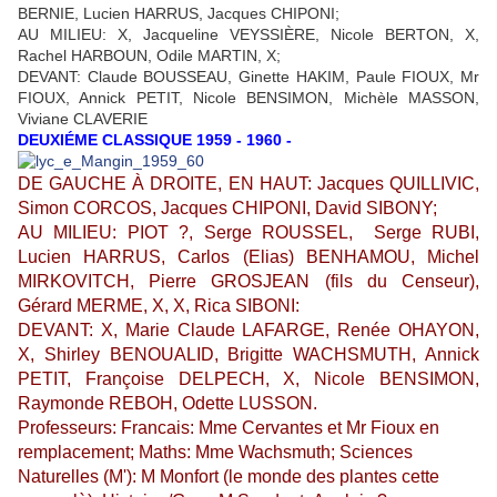
BERNIE, Lucien HARRUS, Jacques CHIPONI;
AU MILIEU: X, Jacqueline VEYSSIÈRE, Nicole BERTON, X,
Rachel HARBOUN, Odile MARTIN, X;
DEVANT: Claude BOUSSEAU, Ginette HAKIM, Paule FIOUX, Mr
FIOUX, Annick PETIT, Nicole BENSIMON, Michèle MASSON,
Viviane CLAVERIE
DEUXIÉME CLASSIQUE 1959 - 1960 -
DE GAUCHE À DROITE, EN HAUT: Jacques QUILLIVIC,
Simon CORCOS, Jacques CHIPONI, David SIBONY;
AU MILIEU: PIOT ?, Serge ROUSSEL, Serge RUBI,
Lucien HARRUS, Carlos (Elias) BENHAMOU, Michel
MIRKOVITCH, Pierre GROSJEAN (fils du Censeur),
Gérard MERME, X, X, Rica SIBONI:
DEVANT: X, Marie Claude LAFARGE, Renée OHAYON,
X, Shirley BENOUALID, Brigitte WACHSMUTH, Annick
PETIT, Françoise DELPECH, X, Nicole BENSIMON,
Raymonde REBOH, Odette LUSSON.
Professeurs: Francais: Mme Cervantes et Mr Fioux en
remplacement; Maths: Mme Wachsmuth; Sciences
Naturelles (M'): M Monfort (le monde des plantes cette