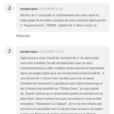
J
jeanjacques
24/11/2009 11:23
Michel,<br /> j'ai posté ce commentaire hier sans avoir vu
votre page de la veille à propos du livre,c'est trop rigolo,ça!<br
/> Toujours formi!.. FORMI.. dable!!<br /> Bien à vous JJ
Répondre
J
jeanjacques
23/11/2009 14:14
Salut aussi à vous, David de Toronto!<br /> Je viens juste
vous dire combien j'ai été sensible,bien que ne vous
connaissant pas,à votre..irruption toute joyeuse et spontanée
dans ces pages ainsi qu'à vos recherches,là-bas et même.. à
vos rêves!!<br /> Et ne m'en veuillez pas si je ne peux
m'empêcher d'associer à quelqu'un que j'aime beaucoup et
qui a beaucoup travaillé sur "l'Entre-Deux ",je veux parler
de..Daniel Sibony qui a récemment publié et vraiment on ne
peut réver mieux comme lieu pour en parler,un livre au titre
évocateur: "Marrakech Le Départ" .Je ne l'ai moi-même pas
encore lu,il est publié chez O.Jacob mais j'avais lu de belles