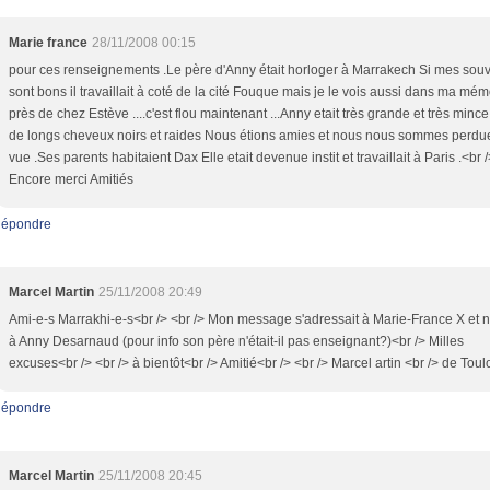
Marie france
28/11/2008 00:15
pour ces renseignements .Le père d'Anny était horloger à Marrakech Si mes souv
sont bons il travaillait à coté de la cité Fouque mais je le vois aussi dans ma mém
près de chez Estève ....c'est flou maintenant ...Anny etait très grande et très minc
de longs cheveux noirs et raides Nous étions amies et nous nous sommes perdu
vue .Ses parents habitaient Dax Elle etait devenue instit et travaillait à Paris .<br /
Encore merci Amitiés
épondre
Marcel Martin
25/11/2008 20:49
Ami-e-s Marrakhi-e-s<br /> <br /> Mon message s'adressait à Marie-France X et 
à Anny Desarnaud (pour info son père n'était-il pas enseignant?)<br /> Milles
excuses<br /> <br /> à bientôt<br /> Amitié<br /> <br /> Marcel artin <br /> de Tou
épondre
Marcel Martin
25/11/2008 20:45