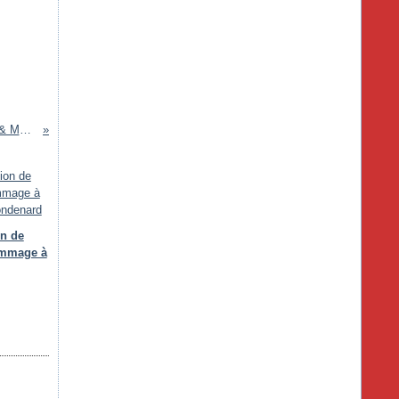
RUES DU CAPITAINE CAPPERON & MARIE LAY
on de
ommage à