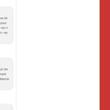
nue de
 pour
 <br />
/> <br
 je me
enant
 Marcel