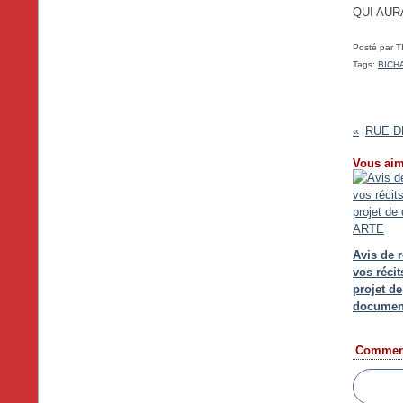
QUI AUR
Posté par T
Tags:
BICH
Vous aim
Avis de 
vos réci
projet de
documen
Comment