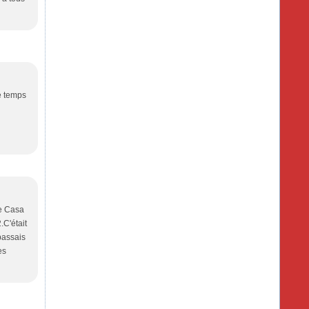
e temps
de Casa
C'était
passais
es