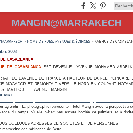
MANGIN@MARRAKECH
@MARRAKECH
>
NOMS DE RUES, AVENUES & ÉDIFICES
>
AVENUE DE CASABLA
bre 2008
 DE CASABLANCA
NUE DE CASABLANCA
EST DEVENUE L'AVENUE MOHAMED ABDELKR
RTAIT DE L'AVENUE DE FRANCE À HAUTEUR DE LA RUE POINCARÉ 
DE MOGADOR ET REMONTAIT VERS LE NORD EN COUPANT NOTAM
IS BARTHOU ET L'AVENUE MANGIN
.
70" height="226" border="0"
s://storage.canalblog.com/24/98/511371/32536165_p.jpg" alt="Mrk_hotel_man
our agrandir - La photographie représente l'Hôtel Mangin avec la perspective d
lanca du temps où elle n'était pas encore bordée de palmiers et à droite
SOUS QUELQUES ADRESSES DE SOCIÉTÉS ET DE PERSONNES
e marocaine des raffineries de Berre