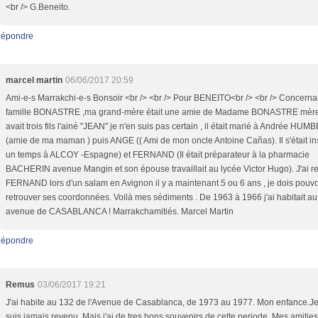
<br /> G.Beneito.
épondre
marcel martin
06/06/2017 20:59
Ami-e-s Marrakchi-e-s Bonsoir <br /> <br /> Pour BENEITO<br /> <br /> Concernan
famille BONASTRE ,ma grand-mère était une amie de Madame BONASTRE mère
avait trois fils l'ainé "JEAN" je n'en suis pas certain , il était marié à Andrée HUM
(amie de ma maman ) puis ANGE (( Ami de mon oncle Antoine Cañas). Il s'était ins
un temps à ALCOY -Espagne) et FERNAND (Il était préparateur à la pharmacie
BACHERIN avenue Mangin et son épouse travaillait au lycée Victor Hugo). J'ai r
FERNAND lors d'un salam en Avignon il y a maintenant 5 ou 6 ans , je dois pouvo
retrouver ses coordonnées. Voilà mes sédiments . De 1963 à 1966 j'ai habitait au
avenue de CASABLANCA ! Marrakchamitiés. Marcel Martin
épondre
Remus
03/06/2017 19:21
J'ai habite au 132 de l'Avenue de Casablanca, de 1973 au 1977. Mon enfance.Je
suis jamais revenu. Mais j'ai de tres bons souvenirs de cette periode. Mes amities