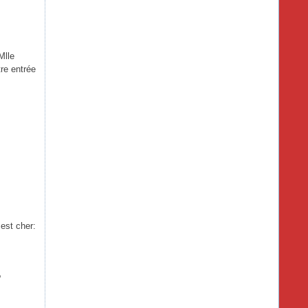
Mlle
e entrée
 est cher:
?