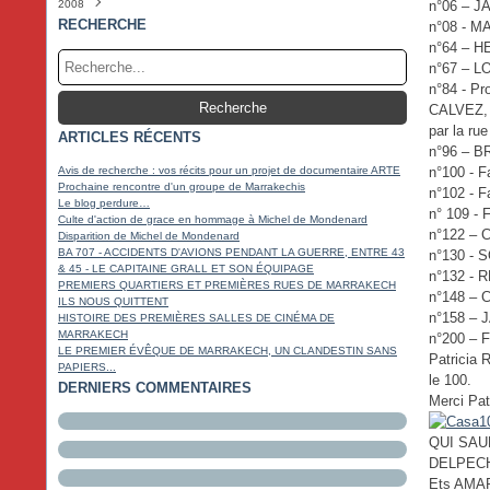
2008
Février
Mars
Avril
Mai
Juin
Juillet
Août
Septembre
Octobre
Novembre
Décembre
(3)
(2)
(6)
(3)
(5)
(4)
(5)
(4)
(9)
(20)
(5)
n°06 – J
Janvier
Février
Mars
Avril
Mai
Juin
Juillet
Août
Septembre
Octobre
Novembre
Décembre
(4)
(4)
(4)
(4)
(5)
(4)
(2)
(3)
(10)
(17)
(22)
(5)
RECHERCHE
n°08 - M
Janvier
Février
Mars
Avril
Mai
Juin
Juillet
Août
Septembre
Octobre
Novembre
(3)
(4)
(4)
(3)
(6)
(3)
(5)
(2)
(18)
(14)
(11)
n°64 – 
Janvier
Février
Mars
Avril
Mai
Juin
Juillet
Août
Septembre
Octobre
(6)
(6)
(7)
(4)
(7)
(5)
(3)
(4)
(17)
(18)
n°67 – 
Janvier
Février
Mars
Avril
Mai
Juin
Juillet
Août
Septembre
(5)
(4)
(5)
(3)
(14)
(8)
(4)
(5)
(9)
Janvier
Février
Mars
Avril
Mai
Juin
Juillet
(6)
(5)
(11)
(4)
(14)
(4)
(4)
n°84 - Pro
Janvier
Février
Mars
Avril
Mai
Juin
(10)
(6)
(17)
(4)
(3)
(4)
CALVEZ,
Janvier
Février
Mars
Avril
Mai
(18)
(14)
(7)
(6)
(4)
par la ru
ARTICLES RÉCENTS
Janvier
Février
Mars
Avril
(17)
(15)
(4)
(5)
n°96 – 
Janvier
Février
Mars
(19)
(14)
(9)
Janvier
Février
(13)
(18)
Avis de recherche : vos récits pour un projet de documentaire ARTE
n°100 - F
Janvier
(16)
Prochaine rencontre d'un groupe de Marrakechis
n°102 - F
Le blog perdure…
n° 109 -
Culte d'action de grace en hommage à Michel de Mondenard
n°122 – 
Disparition de Michel de Mondenard
BA 707 - ACCIDENTS D'AVIONS PENDANT LA GUERRE, ENTRE 43
n°130 -
& 45 - LE CAPITAINE GRALL ET SON ÉQUIPAGE
n°132 - 
PREMIERS QUARTIERS ET PREMIÈRES RUES DE MARRAKECH
n°148 –
ILS NOUS QUITTENT
n°158 –
HISTOIRE DES PREMIÈRES SALLES DE CINÉMA DE
MARRAKECH
n°200 – 
LE PREMIER ÉVÊQUE DE MARRAKECH, UN CLANDESTIN SANS
Patricia 
PAPIERS...
le 100.
DERNIERS COMMENTAIRES
Merci Pat
QUI SAU
DELPEC
Ets AMAR