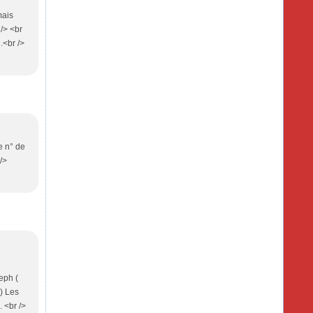
mais
/> <br
.<br />
e n° de
/>
eph (
) Les
 <br />