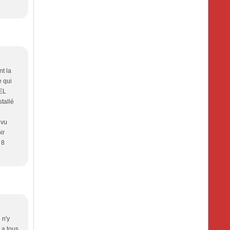
t la
 qui
BEL
tallé
evu
ir
 8
 n'y
 a tous