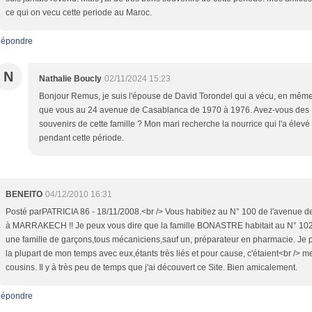
ce qui on vecu cette periode au Maroc.
épondre
N
Nathalie Boucly
02/11/2024 15:23
Bonjour Remus, je suis l'épouse de David Torondel qui a vécu, en mêm
que vous au 24 avenue de Casablanca de 1970 à 1976. Avez-vous des
souvenirs de cette famille ? Mon mari recherche la nourrice qui l'a élevé
pendant cette période.
BENEITO
04/12/2010 16:31
Posté parPATRICIA 86 - 18/11/2008.<br /> Vous habitiez au N° 100 de l'avenue 
à MARRAKECH !! Je peux vous dire que la famille BONASTRE habitait au N° 102.
une famille de garçons,tous mécaniciens,sauf un, préparateur en pharmacie. Je 
la plupart de mon temps avec eux,étants très liés et pour cause, c'étaient<br /> m
cousins. Il y à très peu de temps que j'ai découvert ce Site. Bien amicalement.
épondre