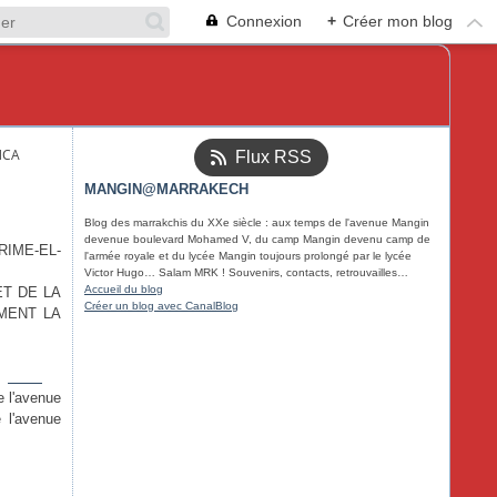
Connexion
+
Créer mon blog
NCA
Flux RSS
MANGIN@MARRAKECH
Blog des marrakchis du XXe siècle : aux temps de l'avenue Mangin
devenue boulevard Mohamed V, du camp Mangin devenu camp de
IME-EL-
l'armée royale et du lycée Mangin toujours prolongé par le lycée
Victor Hugo… Salam MRK ! Souvenirs, contacts, retrouvailles…
Accueil du blog
ET DE LA
Créer un blog avec CanalBlog
MENT LA
gin" />
e l'avenue
 l'avenue