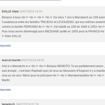
DALLE Alain
20/07/2018 16:54
Bonjour à tous,<br /> <br /> <br /> <br /> J'ai vécu 7 ans à Marrakech au 109 ave
Casablanca entre les familles TREJEAU et LEVOUEDEC qui eux mêmes avaient
voisins la famille FERRAND<br /> <br /> J'ai habité au 109 de 1946 à 1953.<br />
Puis nous avons déménagé pour INEZGANE quitté en 1955 pour la FRANCE<br 
/> Alain DALLE
épondre
marcel martin
05/07/2018 09:59
Ami-e-s Marrakchi-e-s <br /> <br /> Bonjour BENEITO, Tu as parfaitement raison ,
suis trompé , c'est bien Raphaël que j'ai revu au Moussem d'Avignon il y a maint
cinq ou six ans ! Merci pour la précision<br /> <br /> Marrakchamitiés<br /> <br />
Martin
épondre
beneito.G.
04/07/2018 07:16