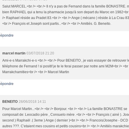
Salut MARCEL.<br /> <br /> Il n'y a pas de Fernand dans la famille BONASTRE. 
bien RAPHAEL qui a tenu la pharmacie jusqu'à son depart du Maroc en 1982<br 
/> Raphael réside au Pradet 83.<br /> <br /> Ange ( mécano ) réside à La Crau 83
<br /> François et Joseph sont partis...<br /> <br /> Amitiés. G. Beneito.
épondre
marcel martin
03/07/2018 21:20
Ami-e-s Marrakchi-e-s <br /> <br /> Pour BENEITO , je vais essayer de retrouver l
téléphone de Fernand ! si positif je te le ferai passer par notre ami M2M<br /> <br 
Marrakchamities<br /> <br /> Marcel Martin
épondre
BENEITO
28/06/2018 14:11
Pour Marcel Martin...<br /> <br /> Bonjour. <br /> <br /> La famille BONASTRE se
composait de: Leocadio père , Consuelo mère .<br /> <br /> François ( ainé ). Jos
second ) Raphaël .( 3eme ) Ange ( dernier )<br /> <br /> Francois/Josephe - DCD 
autres ???. C'etaient mes cousins et petits cousins<br /> <br /> Amitiés marakchie.