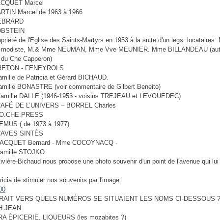
ACQUET Marcel
ARTIN Marcel de 1963 à 1966
HEBRARD
LOBSTEIN
priété de l'Eglise des Saints-Martyrs en 1953 à la suite d'un legs: locataires: 
 modiste, M.& Mme NEUMAN, Mme Vve MEUNIER. Mme BILLANDEAU (autr
e du Cne Capperon)
BRETON - FENEYROLS
amille de Patricia et Gérard BICHAUD.
amille BONASTRE (voir commentaire de Gilbert Beneito)
 Famille DALLE (1946-1953 - voisins TREJEAU et LEVOUEDEC)
CAFÉ DE L’UNIVERS – BORREL Charles
 SO.CHE.PRESS
REMUS ( de 1973 à 1977)
 CAVES SINTÈS
 JACQUET Bernard - Mme COCOYNACQ -
Famille STOJKO
Rivière-Bichaud nous propose une photo souvenir d'un point de l'avenue qui lui
ricia de stimuler nos souvenirs par l'image.
RAIT VERS QUELS NUMÉROS SE SITUAIENT LES NOMS CI-DESSOUS 
H JEAN
A ÉPICERIE, LIQUEURS (les mozabites ?)