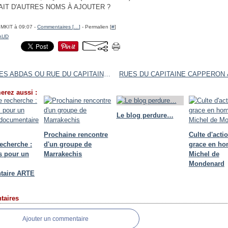
AIT D'AUTRES NOMS À AJOUTER ?
IMKIT à 09:07 -
Commentaires [
…
]
- Permalien [
#
]
AUD
RUE DES ABDAS OU RUE DU CAPITAINE TRAËN
erez aussi :
Le blog perdure…
Prochaine rencontre
Culte d'acti
recherche :
d'un groupe de
grace en h
ts pour un
Marrakechis
Michel de
Mondenard
taire ARTE
aires
Ajouter un commentaire