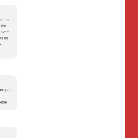
enirs
oire
e avec
es de
>
non pas
louse