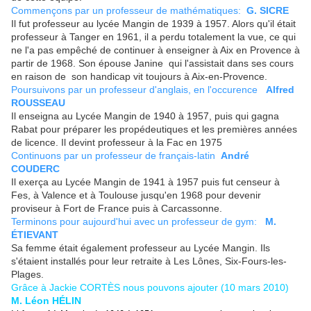
Commençons par un professeur de mathématiques:
G. SICRE
Il fut professeur au lycée Mangin de 1939 à 1957. Alors qu'il était
professeur à Tanger en 1961, il a perdu totalement la vue, ce qui
ne l'a pas empêché de continuer à enseigner à Aix en Provence à
partir de 1968. Son épouse Janine qui l'assistait dans ses cours
en raison de son handicap vit toujours à Aix-en-Provence.
Poursuivons par un professeur d'anglais, en l'occurence
Alfred
ROUSSEAU
Il enseigna au Lycée Mangin de 1940 à 1957, puis qui gagna
Rabat pour préparer les propédeutiques et les premières années
de licence. Il devint professeur à la Fac en 1975
Continuons par un professeur de français-latin
André
COUDERC
Il exerça au Lycée Mangin de 1941 à 1957 puis fut censeur à
Fes, à Valence et à Toulouse jusqu'en 1968 pour devenir
proviseur à Fort de France puis à Carcassonne.
Terminons pour aujourd'hui avec un professeur de gym:
M.
ÉTIEVANT
Sa femme était également professeur au Lycée Mangin. Ils
s'étaient installés pour leur retraite à Les Lônes, Six-Fours-les-
Plages.
Grâce à Jackie CORTÈS nous pouvons ajouter (10 mars 2010)
M. Léon HÉLIN