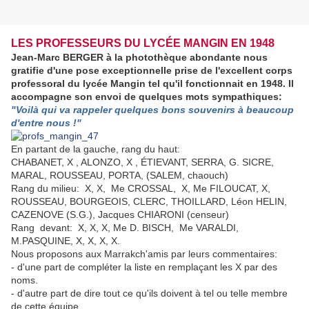
LES PROFESSEURS DU LYCÉE MANGIN EN 1948
Jean-Marc BERGER à la photothèque abondante nous
gratifie d'une pose exceptionnelle prise de l'excellent corps
professoral du lycée Mangin tel qu'il fonctionnait en 1948. Il
accompagne son envoi de quelques mots sympathiques:
"Voilà qui va rappeler quelques bons souvenirs à beaucoup
d'entre nous !"
En partant de la gauche, rang du haut:
CHABANET, X , ALONZO, X , ÉTIEVANT, SERRA, G. SICRE,
MARAL, ROUSSEAU, PORTA, (SALEM, chaouch)
Rang du milieu: X, X, Me CROSSAL, X, Me FILOUCAT, X,
ROUSSEAU, BOURGEOIS, CLERC, THOILLARD, Léon HELIN,
CAZENOVE (S.G.), Jacques CHIARONI (censeur)
Rang devant: X, X, X, Me D. BISCH, Me VARALDI,
M.PASQUINE, X, X, X, X.
Nous proposons aux Marrakch'amis par leurs commentaires:
- d'une part de compléter la liste en remplaçant les X par des
noms.
- d'autre part de dire tout ce qu'ils doivent à tel ou telle membre
de cette équipe.