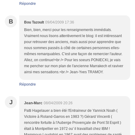
Répondre
B
Bou Tazoult
09/04/2009 17:36
Bien, bien, merci pour les renseignements immédiats.
Vraiment nous lisons attentivement le blog: il est intéressant
pour retrouver des anciens, mais aussi pour apprendre que
nous sommes passés à côté de certaines personnes elles-
mêmes remarquables. C'est une façon de remercier l'auteur.
Allez, on continue!<br /> Pour les soeurs PONIECKI, je vais
me pencher sur mon plan de l'ancienne Marrakech et raviver
ainsi mes sensations.<br /> Jean-Yves TRAMOY.
Répondre
J
Jean-Marc
08/04/2009 20:26
Patti Hagelauer a bien été l'Entraineur de Yannick Noah (
Victoire à Roland-Garros en 1983 ?) Gérard Vincenti (
rencontre fortuite à l'Auberge Provençale de Pont St Esprit )
était à Montpellier en 1972 ou' il travaillait chez IBM !
Mammoun Loudghiri en 1967 avait des problemes de santé