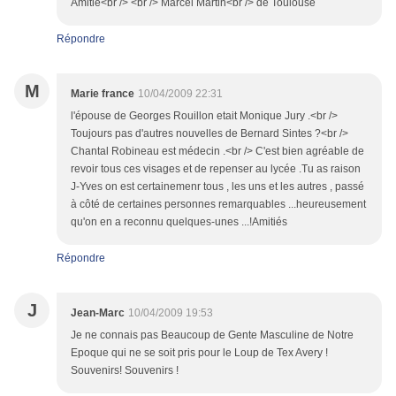
Amitié<br /> <br /> Marcel Martin<br /> de Toulouse
Répondre
M
Marie france
10/04/2009 22:31
l'épouse de Georges Rouillon etait Monique Jury .<br />
Toujours pas d'autres nouvelles de Bernard Sintes ?<br />
Chantal Robineau est médecin .<br /> C'est bien agréable de
revoir tous ces visages et de repenser au lycée .Tu as raison
J-Yves on est certainemenr tous , les uns et les autres , passé
à côté de certaines personnes remarquables ...heureusement
qu'on en a reconnu quelques-unes ...!Amitiés
Répondre
J
Jean-Marc
10/04/2009 19:53
Je ne connais pas Beaucoup de Gente Masculine de Notre
Epoque qui ne se soit pris pour le Loup de Tex Avery !
Souvenirs! Souvenirs !