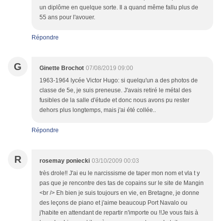
un diplôme en quelque sorte. Il a quand même fallu plus de
55 ans pour l'avouer.
Répondre
G
Ginette Brochot
07/08/2019 09:00
1963-1964 lycée Victor Hugo: si quelqu'un a des photos de
classe de 5e, je suis preneuse. J'avais retiré le métal des
fusibles de la salle d'étude et donc nous avons pu rester
dehors plus longtemps, mais j'ai été collée..
Répondre
R
rosemay poniecki
03/10/2009 00:03
très drole!! J'ai eu le narcissisme de taper mon nom et vla t y
pas que je rencontre des tas de copains sur le site de Mangin
<br /> Eh bien je suis toujours en vie, en Bretagne, je donne
des leçons de piano et j'aime beaucoup Port Navalo ou
j'habite en attendant de repartir n'importe ou !!Je vous fais à