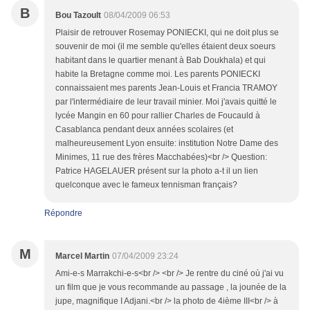
B
Bou Tazoult
08/04/2009 06:53
Plaisir de retrouver Rosemay PONIECKI, qui ne doit plus se
souvenir de moi (il me semble qu'elles étaient deux soeurs
habitant dans le quartier menant à Bab Doukhala) et qui
habite la Bretagne comme moi. Les parents PONIECKI
connaissaient mes parents Jean-Louis et Francia TRAMOY
par l'intermédiaire de leur travail minier. Moi j'avais quitté le
lycée Mangin en 60 pour rallier Charles de Foucauld à
Casablanca pendant deux années scolaires (et
malheureusement Lyon ensuite: institution Notre Dame des
Minimes, 11 rue des frères Macchabées)<br /> Question:
Patrice HAGELAUER présent sur la photo a-t il un lien
quelconque avec le fameux tennisman français?
Répondre
M
Marcel Martin
07/04/2009 23:24
Ami-e-s Marrakchi-e-s<br /> <br /> Je rentre du ciné où j'ai vu
un film que je vous recommande au passage , la jounée de la
jupe, magnifique I Adjani.<br /> la photo de 4ième III<br /> à