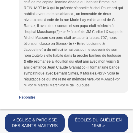
coté de ma copine Jeanine Abadie qui habitait l'immeuble
REINHART le X qui la précède s'appelle Michel Pouchard qui
habitait avenue de casablanca , un immeuble de deux
niveaux tout à coté de la rue Marie Lay voisin aussi de G
Ramaz, il avait deux soeurs et son papa était médecin à
l'hopital Mauchamp(?).<br /> à coté de JM Cartier l X s'appelle
Michel Masson son père était aviateur à la base707, nous
étions en classe en 6ième.<br /> Entre Lucienne &
Jacqueline(rg du milieu) je nai pas pu me souvenir de son
nom toutefois elle habite dans la proche banlieu de toulouse
& elle est mariée à Rouillon qui était ami avec mon voisin &
ami d'enfance Jean Claude Gramatico (il formait une bande
sympathique avec Bernard Sintes, X Morales.<br /> Voilà le
résultat de ce qui me reste en mémoire vive.<br /> Amitié<br
/> <br /> Marcel Martin<br /> de Toulouse
Répondre
< ÉGLISE & PAROISSE
ÉCOLES DU GUÉLIZ EN
DES SAINTS MARTYRS
1958 >