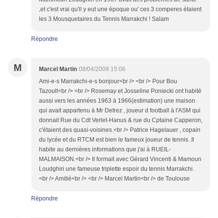
,et c'est vrai qu'il y eut une époque ou' ces 3 comperes étaient
les 3 Mousquetaires du Tennis Marrakchi ! Salam
Répondre
M
Marcel Martin
08/04/2009 15:06
Ami-e-s Marrakchi-e-s bonjour<br /> <br /> Pour Bou
Tazoult<br /> <br /> Rosemay et Josseline Poniecki ont habité
aussi vers les années 1963 à 1966(estimation) une maison
qui avait appartenu à Mr Detrez , joueur d football à l'ASM qui
donnait Rue du Cdt Verlet-Hanus & rue du Cptaine Capperon,
c'étaient des quasi-voisines.<br /> Patrice Hagelauer , copain
du lycée et du RTCM est bien le fameux joueur de tennis .Il
habite au dernières informations que j'ai à RUEIL-
MALMAISON.<br /> Il formait avec Gérard Vincenti & Mamoun
Loudghiri une fameuse triplette espoir du tennis Marrakchi.
<br /> Amitié<br /> <br /> Marcel Martin<br /> de Toulouse
Répondre