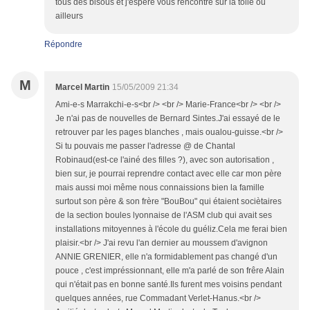
tous des bisous et j'espère vous rencontre sur la toile ou
ailleurs
Répondre
M
Marcel Martin
15/05/2009 21:34
Ami-e-s Marrakchi-e-s<br /> <br /> Marie-France<br /> <br />
Je n'ai pas de nouvelles de Bernard Sintes.J'ai essayé de le
retrouver par les pages blanches , mais oualou-guisse.<br />
Si tu pouvais me passer l'adresse @ de Chantal
Robinaud(est-ce l'ainé des filles ?), avec son autorisation ,
bien sur, je pourrai reprendre contact avec elle car mon père
mais aussi moi même nous connaissions bien la famille
surtout son père & son frère "BouBou" qui étaient sociètaires
de la section boules lyonnaise de l'ASM club qui avait ses
installations mitoyennes à l'école du guéliz.Cela me ferai bien
plaisir.<br /> J'ai revu l'an dernier au moussem d'avignon
ANNIE GRENIER, elle n'a formidablement pas changé d'un
pouce , c'est impréssionnant, elle m'a parlé de son frêre Alain
qui n'était pas en bonne santé.Ils furent mes voisins pendant
quelques années, rue Commadant Verlet-Hanus.<br />