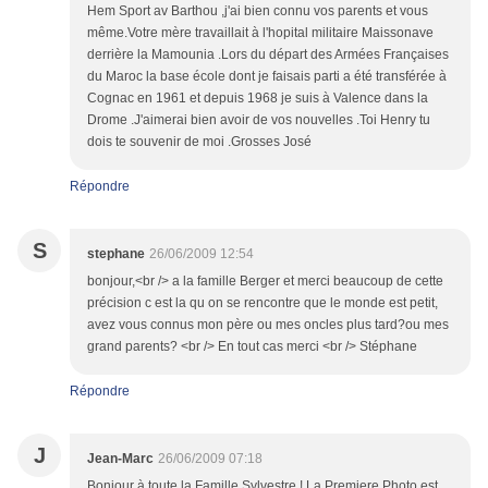
Hem Sport av Barthou ,j'ai bien connu vos parents et vous
même.Votre mère travaillait à l'hopital militaire Maissonave
derrière la Mamounia .Lors du départ des Armées Françaises
du Maroc la base école dont je faisais parti a été transférée à
Cognac en 1961 et depuis 1968 je suis à Valence dans la
Drome .J'aimerai bien avoir de vos nouvelles .Toi Henry tu
dois te souvenir de moi .Grosses José
Répondre
S
stephane
26/06/2009 12:54
bonjour,<br /> a la famille Berger et merci beaucoup de cette
précision c est la qu on se rencontre que le monde est petit,
avez vous connus mon père ou mes oncles plus tard?ou mes
grand parents? <br /> En tout cas merci <br /> Stéphane
Répondre
J
Jean-Marc
26/06/2009 07:18
Bonjour à toute la Famille Sylvestre ! La Premiere Photo est