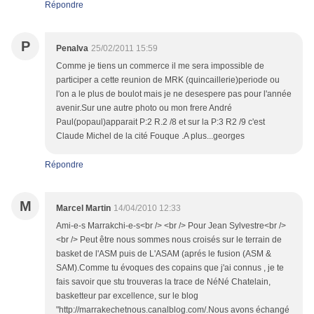
Répondre
P
Penalva
25/02/2011 15:59
Comme je tiens un commerce il me sera impossible de
participer a cette reunion de MRK (quincaillerie)periode ou
l'on a le plus de boulot mais je ne desespere pas pour l'année
avenir.Sur une autre photo ou mon frere André
Paul(popaul)apparait P:2 R.2 /8 et sur la P:3 R2 /9 c'est
Claude Michel de la cité Fouque .A plus...georges
Répondre
M
Marcel Martin
14/04/2010 12:33
Ami-e-s Marrakchi-e-s<br /> <br /> Pour Jean Sylvestre<br />
<br /> Peut être nous sommes nous croisés sur le terrain de
basket de l'ASM puis de L'ASAM (aprés le fusion (ASM &
SAM).Comme tu évoques des copains que j'ai connus , je te
fais savoir que stu trouveras la trace de NéNé Chatelain,
basketteur par excellence, sur le blog
"http://marrakechetnous.canalblog.com/.Nous avons échangé