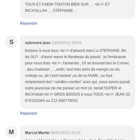
TOUS ET A MON TONTON BIEN SUR .... <br /> ET
INCH'ALLAH .....STÉPHANE ...
Répondre
S
sylvestre jean
13/04/2010 20:04
bonjour à vous tous <br /> d'abaord merci a STEPHANE ,fils
de GUY ; d'avoir repris le flambeau du passé ; je t'embrasse
pour nous trois.<br /> J'aimerais , s'il se trouvait des le Cornec
, des chatelain , ....enfin, tout mes amis de mangin,ou du
college ou ,de l'asm basket ,ou de la ASAM , ou tout
simplement des" culottes courtes" avec qui, nous avons passé
notre jeunesse de me passer un mot ce, serait SUPER et
INCH'allah<br /> GROS BISOUS à vous TOUS <br /> JEAN 33
678102064 ou 212 668778041
Répondre
M
Marcel Martin
08/01/2010 16:15