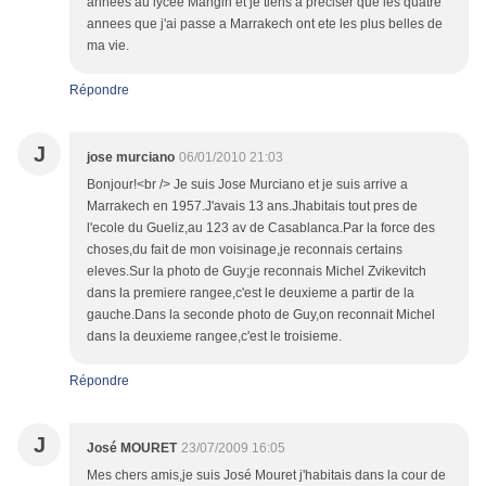
annees au lycee Mangin et je tiens a preciser que les quatre
annees que j'ai passe a Marrakech ont ete les plus belles de
ma vie.
Répondre
J
jose murciano
06/01/2010 21:03
Bonjour!<br /> Je suis Jose Murciano et je suis arrive a
Marrakech en 1957.J'avais 13 ans.Jhabitais tout pres de
l'ecole du Gueliz,au 123 av de Casablanca.Par la force des
choses,du fait de mon voisinage,je reconnais certains
eleves.Sur la photo de Guy;je reconnais Michel Zvikevitch
dans la premiere rangee,c'est le deuxieme a partir de la
gauche.Dans la seconde photo de Guy,on reconnait Michel
dans la deuxieme rangee,c'est le troisieme.
Répondre
J
José MOURET
23/07/2009 16:05
Mes chers amis,je suis José Mouret j'habitais dans la cour de