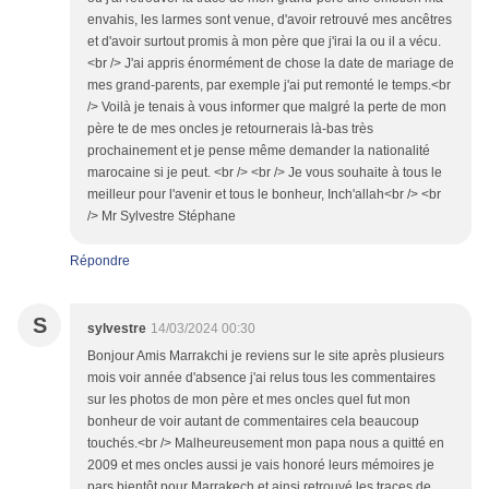
envahis, les larmes sont venue, d'avoir retrouvé mes ancêtres
et d'avoir surtout promis à mon père que j'irai la ou il a vécu.
<br /> J'ai appris énormément de chose la date de mariage de
mes grand-parents, par exemple j'ai put remonté le temps.<br
/> Voilà je tenais à vous informer que malgré la perte de mon
père te de mes oncles je retournerais là-bas très
prochainement et je pense même demander la nationalité
marocaine si je peut. <br /> <br /> Je vous souhaite à tous le
meilleur pour l'avenir et tous le bonheur, Inch'allah<br /> <br
/> Mr Sylvestre Stéphane
Répondre
S
sylvestre
14/03/2024 00:30
Bonjour Amis Marrakchi je reviens sur le site après plusieurs
mois voir année d'absence j'ai relus tous les commentaires
sur les photos de mon père et mes oncles quel fut mon
bonheur de voir autant de commentaires cela beaucoup
touchés.<br /> Malheureusement mon papa nous a quitté en
2009 et mes oncles aussi je vais honoré leurs mémoires je
pars bientôt pour Marrakech et ainsi retrouvé les traces de