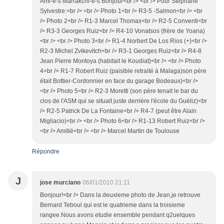
Ami-e-s Marrakchi-e-s Bonjour<br /> <br /> Pour Stéphane
Sylvestre:<br /> <br /> Photo 1<br /> R3-5 -Salmon<br /> <br
/> Photo 2<br /> R1-3 Marcel Thomas<br /> R2-5 Conventi<br
/> R3-3 Georges Ruiz<br /> R4-10 Vonatsos (frère de Yoana)
<br /> <br /> Photo 3<br /> R1-4 Norbert De Los Rios (+)<br />
R2-3 Michel Zvikevitch<br /> R3-1 Georges Ruiz<br /> R4-8
Jean Pierre Montoya (habitait le Koudiat)<br /> <br /> Photo
4<br /> R1-7 Robert Ruiz (paisible retraité à Malaga)son père
était Bottier-Cordonnier en face du garage Bodeaux)<br />
<br /> Photo 5<br /> R2-3 Moretti (son père tenait le bar du
clos de l'ASM qui se situait juste derrière l'école du Guéliz)<br
/> R2-5 Patrick De La Fontaine<br /> R4-7 (peut être Alain
Migliacio)<br /> <br /> Photo 6<br /> R1-13 Robert Ruiz<br />
<br /> Amitié<br /> <br /> Marcel Martin de Toulouse
Répondre
J
jose murciano
06/01/2010 21:11
Bonjour!<br /> Dans la deuxieme photo de Jean,je retrouve
Bernard Teboul qui est le quatrieme dans la troisieme
rangee.Nous avons etudie ensemble pendant q2uelques