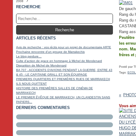
2008
Février
Mars
Avril
Mai
Juin
Juillet
Août
Septembre
Octobre
Novembre
Décembre
(3)
(2)
(6)
(3)
(5)
(4)
(5)
(4)
(9)
(20)
(5)
Janvier
Février
Mars
Avril
Mai
Juin
Juillet
Août
Septembre
Octobre
Novembre
Décembre
(4)
(4)
(4)
(4)
(5)
(4)
(2)
(3)
(10)
(17)
(22)
(5)
RECHERCHE
De gauche
Janvier
Février
Mars
Avril
Mai
Juin
Juillet
Août
Septembre
Octobre
Novembre
(3)
(4)
(4)
(3)
(6)
(3)
(5)
(2)
(18)
(14)
(11)
Rang du h
Janvier
Février
Mars
Avril
Mai
Juin
Juillet
Août
Septembre
Octobre
(6)
(6)
(7)
(4)
(7)
(5)
(3)
(4)
(17)
(18)
Janvier
Février
Mars
Avril
Mai
Juin
Juillet
Août
Septembre
(5)
(4)
(5)
(3)
(14)
(8)
(4)
(5)
(9)
Rang du 
Janvier
Février
Mars
Avril
Mai
Juin
Juillet
(6)
(5)
(11)
(4)
(14)
(4)
(4)
CASTANED
Janvier
Février
Mars
Avril
Mai
Juin
(10)
(6)
(17)
(4)
(3)
(4)
Rang ass
Janvier
Février
Mars
Avril
Mai
(18)
(14)
(7)
(6)
(4)
Peutêtre
ARTICLES RÉCENTS
Janvier
Février
Mars
Avril
(17)
(15)
(4)
(5)
Janvier
Février
Mars
(19)
(14)
(9)
les erre
Janvier
Février
(13)
(18)
Avis de recherche : vos récits pour un projet de documentaire ARTE
nom.
Mar
Janvier
(16)
Prochaine rencontre d'un groupe de Marrakechis
frères et
Le blog perdure…
Culte d'action de grace en hommage à Michel de Mondenard
Disparition de Michel de Mondenard
Posté par T
BA 707 - ACCIDENTS D'AVIONS PENDANT LA GUERRE, ENTRE 43
Tags:
ECOL
& 45 - LE CAPITAINE GRALL ET SON ÉQUIPAGE
PREMIERS QUARTIERS ET PREMIÈRES RUES DE MARRAKECH
ILS NOUS QUITTENT
HISTOIRE DES PREMIÈRES SALLES DE CINÉMA DE
MARRAKECH
LE PREMIER ÉVÊQUE DE MARRAKECH, UN CLANDESTIN SANS
PAPIERS...
Vous aim
DERNIERS COMMENTAIRES