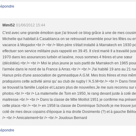
épondre
Mimi52
01/06/2012 15:44
C'est avec une grande émotion que j'ai trouvé ce blog grâce à une de mes cousi
Michelle qui habitait à Casablanca on se retrouvait ensemble pour les fêtes ou e
vacance à Mogador.<br /> <br /> Mon père s'était installé à Marrakech en 1930 p
effectuer son service militaire puis rappelé en 39.45. Il s'est marié Il a travaillé ju
1970 dans les assurances lurbén et laséne, nous sommes 4 frères et une sœur
(décédée).<br /> <br /> Moi le plus jeune je suis partit de Marrakech en 1965 pou
l'armée dans le nord de la France à Arras.<br /> <br /> J'ai habité 19 ans au 21 ru
Hanus prés d'une association de gymnastique A.G.M. Mes trois frères et moi mê
pratiquions cette activité ainsi qu' au club de rugby l 'A.S.M<br /> <br /> Dans l'i
se trouvait la famille Lopéze et Lazaro plus de nouvelles.Je me suis reconnu sur
photos.<br /> <br /> La maternelle de Tom en 1950, le rang devant juste à cotè de
maitresse.<br /> <br /> Dans la classe de Mlle Moillot 1951 je confirme ma prése
cette place.<br /> <br /> en 1958 la classe de Dominique Schoofs je me trouve ju
coté de mes deux copains d'époque à ma droite Dosimento (?) et à gauche Béllo
/> <br /> Amicalement<br /> <br /> Joudoux Bernard
épondre