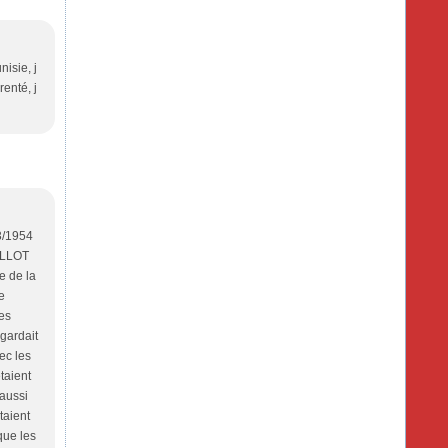
isie, j
renté, j
53/1954
OILLOT
e de la
e
des
gardait
ec les
taient
 aussi
taient
que les