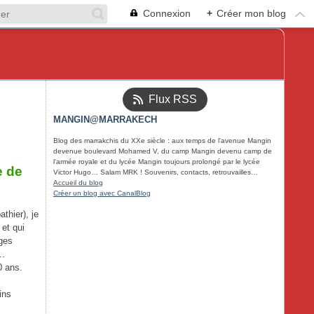
Connexion
+
Créer mon blog
Flux RSS
MANGIN@MARRAKECH
Blog des marrakchis du XXe siècle : aux temps de l'avenue Mangin
devenue boulevard Mohamed V, du camp Mangin devenu camp de
l'armée royale et du lycée Mangin toujours prolongé par le lycée
e de
Victor Hugo… Salam MRK ! Souvenirs, contacts, retrouvailles…
Accueil du blog
Créer un blog avec CanalBlog
thier), je
 et qui
ages
..
0 ans.
ins