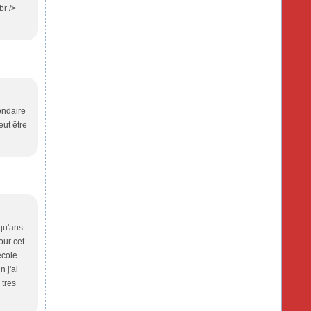
r />
condaire
eut être
nqu'ans
our cet
ecole
 j'ai
 tres