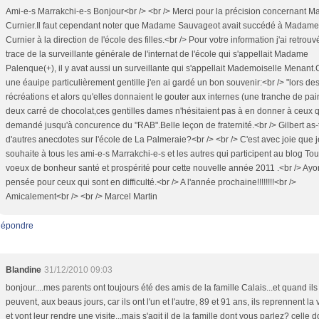
Ami-e-s Marrakchi-e-s Bonjour<br /> <br /> Merci pour la précision concernant 
Curnier.Il faut cependant noter que Madame Sauvageot avait succédé à Madame
Curnier à la direction de l'école des filles.<br /> Pour votre information j'ai retrouv
trace de la surveillante générale de l'internat de l'école qui s'appellait Madame
Palenque(+), il y avat aussi un surveillante qui s'appellait Mademoiselle Menant.C
une éauipe particulièrement gentille j'en ai gardé un bon souvenir:<br /> "lors de
récréations et alors qu'elles donnaient le gouter aux internes (une tranche de pai
deux carré de chocolat,ces gentilles dames n'hésitaient pas à en donner à ceux q
demandé jusqu'à concurence du "RAB".Belle leçon de fraternité.<br /> Gilbert as-
d'autres anecdotes sur l'école de La Palmeraie?<br /> <br /> C'est avec joie que j
souhaite à tous les ami-e-s Marrakchi-e-s et les autres qui participent au blog To
voeux de bonheur santé et prospérité pour cette nouvelle année 2011 .<br /> Ay
pensée pour ceux qui sont en difficulté.<br /> A l'année prochaine!!!!!!!!<br />
Amicalement<br /> <br /> Marcel Martin
épondre
Blandine
31/12/2010 09:03
bonjour....mes parents ont toujours été des amis de la famille Calais...et quand ils
peuvent, aux beaus jours, car ils ont l'un et l'autre, 89 et 91 ans, ils reprennent la 
et vont leur rendre une visite...mais s'agit il de la famille dont vous parlez? celle d