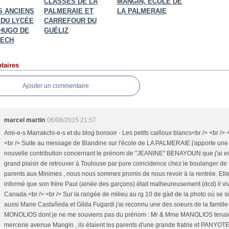
CLASSES DE LA
MANGIN, ÉCOLE DE
S ANCIENS
PALMERAIE ET
LA PALMERAIE
 DU LYCÉE
CARREFOUR DU
 HUGO DE
GUÉLIZ
ECH
aires
Ajouter un commentaire
marcel martin
06/06/2015 21:57
Ami-e-s Marrakchi-e-s et du blog bonsoir - Les petits cailloux blancs<br /> <br /> <
<br /> Suite au message de Blandine sur l'école de LA PALMERAIE j'apporte une
nouvelle contribution concernant le prénom de "JEANINE" BENAYOUN que j'ai eu
grand plaisir de retrouver à Toulouse par pure coincidence chez le boulanger de
parents aux Minimes , nous nous sommes promis de nous revoir à la rentrée. Ell
informé que son frère Paul (ainée des garçons) était malheureusement (dcd) il viv
Canada.<br /> <br /> Sur la rangée de milieu au rg 10 de gàd de la photo où se si
aussi Marie Castañeda et Gilda Fugardi j'ai reconnu une des soeurs de la famille
MONOLIOS dont je ne me souviens pas du prénom : Mr & Mme MANOLIOS tenaie
mercerie avenue Mangin , ils étaient les parents d'une grande fratrie et PANYOT