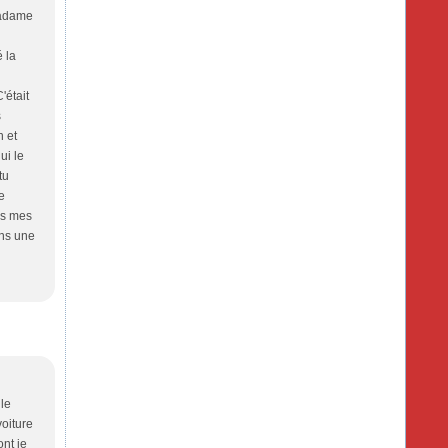
Madame
é la
'était
s
n et
ui le
tu
e
us mes
ons une
 le
voiture
ont je