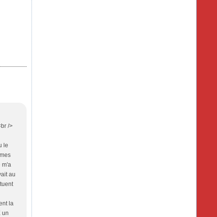
br />
 le
 mes
e m'a
ait au
tuent
nt la
E un