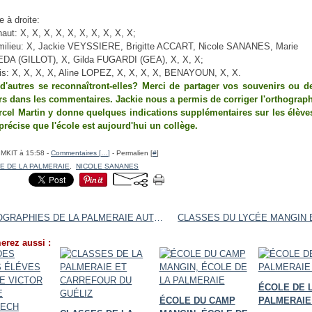
 à droite:
aut: X, X, X, X, X, X, X, X, X, X;
milieu: X, Jackie VEYSSIERE, Brigitte ACCART, Nicole SANANES, Marie
A (GILLOT), X, Gilda FUGARDI (GEA), X, X, X;
is: X, X, X, X, Aline LOPEZ, X, X, X, X, BENAYOUN, X, X.
 d'autres se reconnaîtront-elles? Merci de partager vos souvenirs ou de 
urs dans les commentaires. Jackie nous a permis de corriger l'orthograp
cel Martin y donne quelques indications supplémentaires sur les élèves
 précise que l'école est aujourd'hui un collège.
IMKIT à 15:58 -
Commentaires [
…
]
- Permalien [
#
]
E DE LA PALMERAIE
,
NICOLE SANANES
PHOTOGRAPHIES DE LA PALMERAIE AUTREFOIS
erez aussi :
ÉCOLE DE 
ÉCOLE DU CAMP
PALMERAIE 