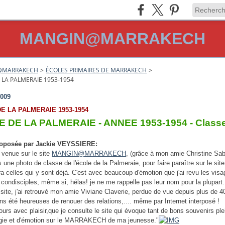
MANGIN@MARRAKECH
@MARRAKECH
>
ÉCOLES PRIMAIRES DE MARRAKECH
>
 LA PALMERAIE 1953-1954
2009
E LA PALMERAIE 1953-1954
 DE LA PALMERAIE - ANNEE 1953-1954 - Class
oposée par Jackie VEYSSIERE:
 venue sur le site
MANGIN@MARRAKECH
, (grâce à mon amie Christine Saba
 une photo de classe de l'école de la Palmeraie, pour faire paraître sur le site
a celles qui y sont déjà. C'est avec beaucoup d'émotion que j'ai revu les vis
 condisciples, même si, hélas! je ne me rappelle pas leur nom pour la plupart.
site, j'ai retrouvé mon amie Viviane Claverie, perdue de vue depuis plus de 4
s été heureuses de renouer des relations,.... même par Internet interposé !
jours avec plaisir,que je consulte le site qui évoque tant de bons souvenirs ple
lgie et d'émotion sur le MARRAKECH de ma jeunesse."