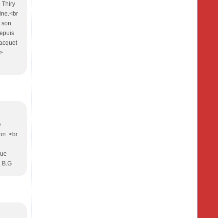
 Thiry
ine.<br
t son
depuis
Jacquet
/>
e
on..<br
oue
. B.G