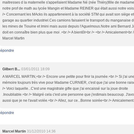
maitresses d la maternelle s'appellaient Madame Né (née Thiéry)fille de madame
notre prof de math au lycée Mangin et Madame REINER qui était aussi notre vois
/> Concernant les MAcks ils apparteneient à la société STM qui avait son siège e
garage au quartier industriel.Ces camions faisaient le transport du manganaise 
les mines de Tiouine et Imini mais aussi depuis l'Aguelmous.Notre ami Bernard 
doit en connaître bien plus que moi .<br /> A bientôt<br /> <br /> Amicalement<br 
Marcel Martin
épondre
Gilbert B...
03/01/2011 18:09
A MARCEL MARTIN,<br /> Encore une petite pour finir la journée.<br /> Si j'ai un
mémoire toujours très vive pour Madame CURNIER, c'est que j'ai une bonne rais
/> Voici laquelle...C'est une magistrale gifle que j'ai encaissé sur la joue droite
.Inoubliable.<br /> Malgré cela c'est une personne que j'estimais beaucoup. J'av
aussi que je ne l'avait volée.<br /> Allez, sur ce...Bonne soirée<br /> Amicalement
épondre
Marcel Martin
31/12/2010 14:36