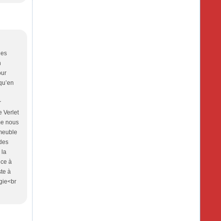
nes
n
our
squ’en
r
e Verlet
me nous
mmeuble
 des
 la
nce à
ste à
gie<br