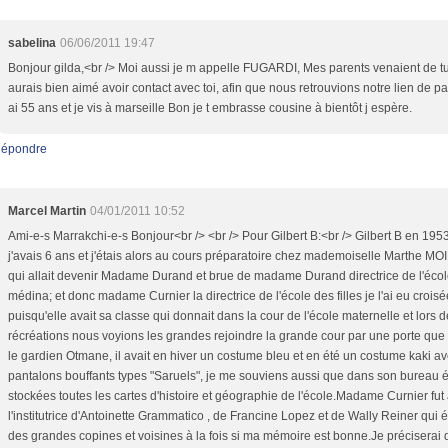
sabelina
06/06/2011 19:47
Bonjour gilda,<br /> Moi aussi je m appelle FUGARDI, Mes parents venaient de tun
aurais bien aimé avoir contact avec toi, afin que nous retrouvions notre lien de pa
ai 55 ans et je vis à marseille Bon je t embrasse cousine à bientôt j espère.
épondre
Marcel Martin
04/01/2011 10:52
Ami-e-s Marrakchi-e-s Bonjour<br /> <br /> Pour Gilbert B:<br /> Gilbert B en 19
j'avais 6 ans et j'étais alors au cours préparatoire chez mademoiselle Marthe M
qui allait devenir Madame Durand et brue de madame Durand directrice de l'écol
médina; et donc madame Curnier la directrice de l'école des filles je l'ai eu croisé
puisqu'elle avait sa classe qui donnait dans la cour de l'école maternelle et lors 
récréations nous voyions les grandes rejoindre la grande cour par une porte que 
le gardien Otmane, il avait en hiver un costume bleu et en été un costume kaki av
pantalons bouffants types "Saruels", je me souviens aussi que dans son bureau é
stockées toutes les cartes d'histoire et géographie de l'école.Madame Curnier fut
l'institutrice d'Antoinette Grammatico , de Francine Lopez et de Wally Reiner qui é
des grandes copines et voisines à la fois si ma mémoire est bonne.Je préciserai 