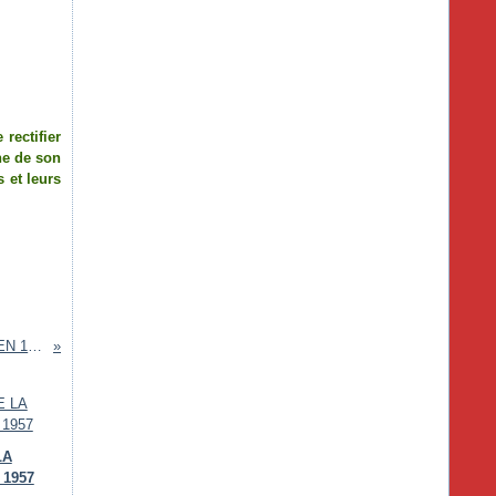
rectifier
he de son
 et leurs
CLASSES DU LYCÉE MANGIN EN 1950-51
LA
1957