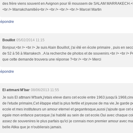
des frère viens souvent en Avignon pour lê moussem de SALAM MARRAKECH.<b
<br /> Marrakchamitiés<br /> <br /> <br /> <br /> Marcel Martin
épondre
Bouillot
05/02/2014 11:15
Bonjour,<br /> <br /> Je suis Alain Bouillot, j'ai été en école primaire , puis en se
de 52 à 56 à Marrakech ..A la recherche de photos et de souvenirs.<br /> <br /> P
que cette demande trouvera une réponse ?<br /> <br /> Merci
épondre
El attmani M'bar
08/06/2013 11:55
Je suis El attmani M'bark,j'etais eleve dans cet ecole entre 1963 jusqu'à 1968,ci
de l'etude primaire,Cet étappe etait la plus fertile et joyeuse de ma vie.Je garde p
ecole et mes instituteurs un amour eternel et gegantesque,aussi j'ajoute que cet 
egale mon enfance parceque j'ai habité au sein de cet ecole.Oui avec chaque coin
assez de souvenires le plus parfais qu'ici je connais mon premier amour avec ma
belle Atika que je n'oublierais jamais.