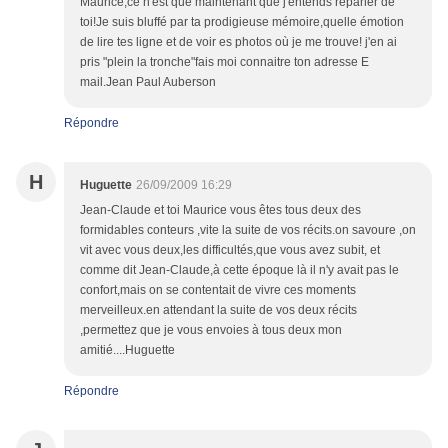
Maurice,ce n'est que maintenant que j'entends reparler de
toi!Je suis bluffé par ta prodigieuse mémoire,quelle émotion
de lire tes ligne et de voir es photos où je me trouve! j'en ai
pris "plein la tronche"fais moi connaitre ton adresse E
mail.Jean Paul Auberson
Répondre
H
Huguette
26/09/2009 16:29
Jean-Claude et toi Maurice vous êtes tous deux des
formidables conteurs ,vite la suite de vos récits.on savoure ,on
vit avec vous deux,les difficultés,que vous avez subit, et
comme dit Jean-Claude,à cette époque là il n'y avait pas le
confort,mais on se contentait de vivre ces moments
merveilleux.en attendant la suite de vos deux récits
,permettez que je vous envoies à tous deux mon
amitié....Huguette
Répondre