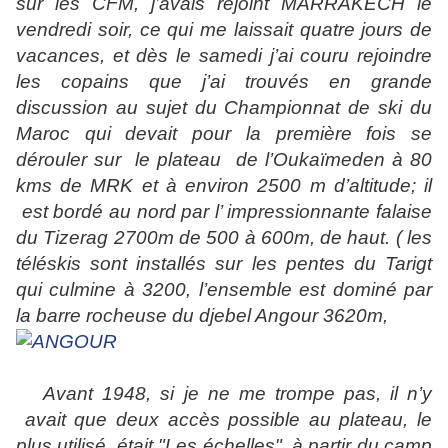
sur les CFM, j’avais rejoint MARRAKECH le
vendredi soir, ce qui me laissait quatre jours de
vacances, et dès le samedi j’ai couru rejoindre
les copains que j’ai trouvés en grande
discussion au sujet du Championnat de ski du
Maroc qui devait pour la première fois se
dérouler sur
le plateau
de l’Oukaïmeden à 80
kms de MRK et à environ 2500 m d’altitude; il
est bordé au nord par l’ impressionnante falaise
du Tizerag 2700m de
500 à 600m, de haut.
( les
téléskis sont installés sur les pentes du Tarigt
qui culmine à 3200, l’ensemble est dominé par
la barre rocheuse
du djebel Angour 3620m,
Avant 1948, si je ne me trompe pas, il n’y
avait que deux accès possible au plateau, le
plus utilisé, était "Les échelles", à partir du camp