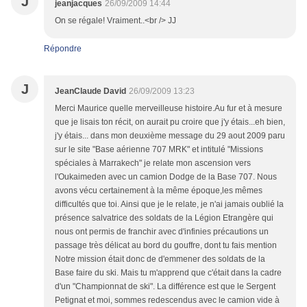
J
jeanjacques
26/09/2009 14:44
On se régale! Vraiment..<br /> JJ
Répondre
J
JeanClaude David
26/09/2009 13:23
Merci Maurice quelle merveilleuse histoire.Au fur et à mesure
que je lisais ton récit, on aurait pu croire que j'y étais...eh bien,
j'y étais... dans mon deuxième message du 29 aout 2009 paru
sur le site "Base aérienne 707 MRK" et intitulé "Missions
spéciales à Marrakech" je relate mon ascension vers
l'Oukaimeden avec un camion Dodge de la Base 707. Nous
avons vécu certainement à la même époque,les mêmes
difficultés que toi. Ainsi que je le relate, je n'ai jamais oublié la
présence salvatrice des soldats de la Légion Etrangère qui
nous ont permis de franchir avec d'infinies précautions un
passage très délicat au bord du gouffre, dont tu fais mention
Notre mission était donc de d'emmener des soldats de la
Base faire du ski. Mais tu m'apprend que c'était dans la cadre
d'un "Championnat de ski". La différence est que le Sergent
Petignat et moi, sommes redescendus avec le camion vide à