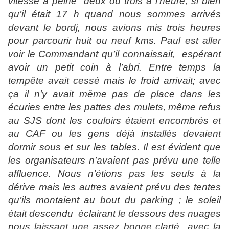
vitesse à peine
deux ou trois à l’heure, si bien
qu’il était 17 h quand nous sommes arrivés
devant le bordj, nous avions mis trois heures
pour parcourir huit ou neuf kms. Paul est aller
voir le Commandant qu’il connaissait,
espérant
avoir un petit coin à l’abri. Entre temps la
tempête avait cessé mais le froid arrivait; avec
ça il n’y avait même pas de place dans les
écuries entre les pattes des mulets, même refus
au SJS dont les couloirs étaient encombrés et
au CAF ou les gens déjà installés devaient
dormir sous et sur les tables. Il est évident que
les organisateurs n’avaient pas prévu une telle
affluence. Nous n’étions pas les seuls à la
dérive mais les autres avaient prévu des tentes
qu’ils montaient au bout du parking ; le soleil
était descendu
éclairant le dessous des nuages
nous laissant une assez bonne clarté
avec la