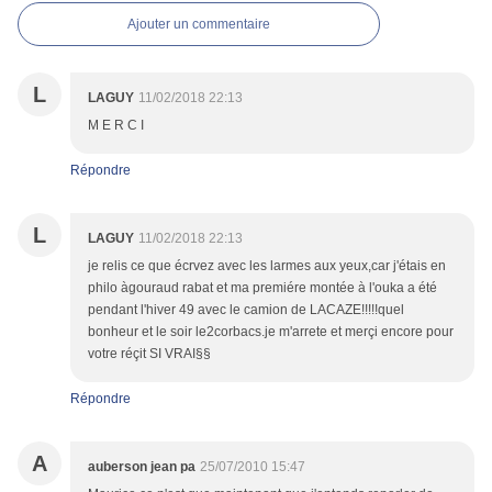
Ajouter un commentaire
L
LAGUY
11/02/2018 22:13
M E R C I
Répondre
L
LAGUY
11/02/2018 22:13
je relis ce que écrvez avec les larmes aux yeux,car j'étais en
philo àgouraud rabat et ma premiére montée à l'ouka a été
pendant l'hiver 49 avec le camion de LACAZE!!!!!quel
bonheur et le soir le2corbacs.je m'arrete et merçi encore pour
votre réçit SI VRAI§§
Répondre
A
auberson jean pa
25/07/2010 15:47