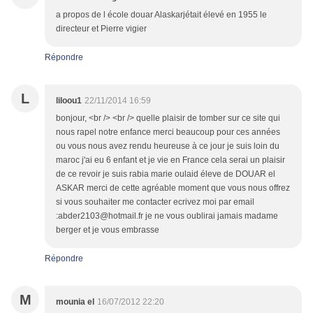
a propos de l école douar Alaskarjétait élevé en 1955 le
directeur et Pierre vigier
Répondre
L
liloou1
22/11/2014 16:59
bonjour, <br /> <br /> quelle plaisir de tomber sur ce site qui
nous rapel notre enfance merci beaucoup pour ces années
ou vous nous avez rendu heureuse à ce jour je suis loin du
maroc j'ai eu 6 enfant et je vie en France cela serai un plaisir
de ce revoir je suis rabia marie oulaid éleve de DOUAR el
ASKAR merci de cette agréable moment que vous nous offrez
si vous souhaiter me contacter ecrivez moi par email
:abder2103@hotmail.fr je ne vous oublirai jamais madame
berger et je vous embrasse
Répondre
M
mounia el
16/07/2012 22:20