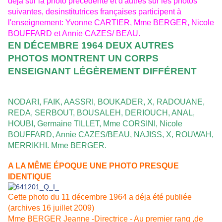
déjà sur la photo précédente et d'autres sur les photos
suivantes, desinstitutrices françaises participent à
l'enseignement: Yvonne CARTIER, Mme BERGER, Nicole
BOUFFARD et Annie CAZES/ BEAU.
EN DÉCEMBRE 1964 DEUX AUTRES
PHOTOS MONTRENT UN CORPS
ENSEIGNANT LÉGÈREMENT DIFFÉRENT
; border="0" alt="641200groupe10036" width="450" height="327"
/>
NODARI, FAIK, AASSRI, BOUKADER, X, RADOUANE,
REDA, SERBOUT, BOUSALEH, DERIOUCH, ANAL,
HOUBI, Germaine TILLET, Mme CORSINI, Nicole
BOUFFARD, Annie CAZES/BEAU, NAJISS, X, ROUWAH,
MERRIKHI. Mme BERGER.
A LA MÊME ÉPOQUE UNE PHOTO PRESQUE
IDENTIQUE
Cette photo du 11 décembre 1964 a déja été publiée
(archives 16 juillet 2009)
Mme BERGER Jeanne -Directrice - Au premier rang ,de