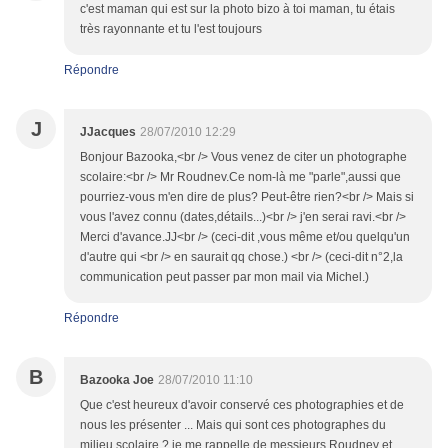
c'est maman qui est sur la photo bizo à toi maman, tu étais
très rayonnante et tu l'est toujours
Répondre
J
JJacques
28/07/2010 12:29
Bonjour Bazooka,<br /> Vous venez de citer un photographe
scolaire:<br /> Mr Roudnev.Ce nom-là me "parle",aussi que
pourriez-vous m'en dire de plus? Peut-être rien?<br /> Mais si
vous l'avez connu (dates,détails...)<br /> j'en serai ravi.<br />
Merci d'avance.JJ<br /> (ceci-dit ,vous même et/ou quelqu'un
d'autre qui <br /> en saurait qq chose.) <br /> (ceci-dit n°2,la
communication peut passer par mon mail via Michel.)
Répondre
B
Bazooka Joe
28/07/2010 11:10
Que c'est heureux d'avoir conservé ces photographies et de
nous les présenter ... Mais qui sont ces photographes du
milieu scolaire ? je me rappelle de messieurs Roudnev et