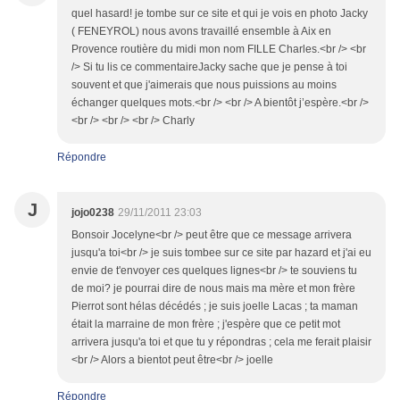
quel hasard! je tombe sur ce site et qui je vois en photo Jacky
( FENEYROL) nous avons travaillé ensemble à Aix en
Provence routière du midi mon nom FILLE Charles.<br /> <br
/> Si tu lis ce commentaireJacky sache que je pense à toi
souvent et que j'aimerais que nous puissions au moins
échanger quelques mots.<br /> <br /> A bientôt j’espère.<br />
<br /> <br /> <br /> Charly
Répondre
J
jojo0238
29/11/2011 23:03
Bonsoir Jocelyne<br /> peut être que ce message arrivera
jusqu'a toi<br /> je suis tombee sur ce site par hazard et j'ai eu
envie de t'envoyer ces quelques lignes<br /> te souviens tu
de moi? je pourrai dire de nous mais ma mère et mon frère
Pierrot sont hélas décédés ; je suis joelle Lacas ; ta maman
était la marraine de mon frère ; j'espère que ce petit mot
arrivera jusqu'a toi et que tu y répondras ; cela me ferait plaisir
<br /> Alors a bientot peut être<br /> joelle
Répondre