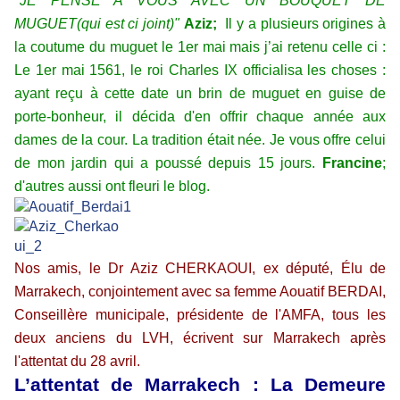
"JE PENSE A VOUS AVEC UN BOUQUET DE
MUGUET(qui est ci joint)"
Aziz;
Il y a plusieurs origines à
la coutume du muguet le 1er mai mais j’ai retenu celle ci :
Le 1er mai 1561, le roi Charles IX officialisa les choses :
ayant reçu à cette date un brin de muguet en guise de
porte-bonheur, il décida d'en offrir chaque année aux
dames de la cour. La tradition était née. Je vous offre celui
de mon jardin qui a poussé depuis 15 jours.
Francine
;
d'autres aussi ont fleuri le blog.
Nos amis, le Dr Aziz CHERKAOUI, ex député, Élu de
Marrakech, conjointement avec sa femme Aouatif BERDAI,
Conseillère municipale, présidente de l'AMFA, tous les
deux anciens du LVH, écrivent sur Marrakech après
l'attentat du 28 avril.
L’attentat de Marrakech : La Demeure