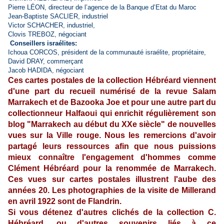
Pierre LÉON, directeur de l’agence de la Banque d’Etat du Maroc
Jean-Baptiste
SACLIER,
industriel
Victor
SCHACHER,
industriel,
Clovis
TREBOZ,
né
gociant
Conseillers israélites:
Ichoua
CORCOS, président de la communauté israélite, propriétaire,
David DRAY, commerçant
Jacob HADIDA, négociant
Ces cartes postales de la collection Hébréard viennent
d'une part du recueil numérisé de la revue Salam
Marrakech et de Bazooka Joe et pour une autre part du
collectionneur Halfaoui qui enrichit régulièrement son
blog "Marrakech au début du XXe siècle" de nouvelles
vues sur la Ville rouge. Nous les remercions d'avoir
partagé leurs ressources afin que nous puissions
mieux connaître l'engagement d'hommes comme
Clément Hébréard pour la renommée de Marrakech.
Ces vues sur cartes postales illustrent l'aube des
années 20. Les photographies de la visite de Millerand
en avril 1922 sont de Flandrin.
Si vous détenez d'autres clichés de la collection C.
Hébréard, ou d'autres souvenirs liés à ce