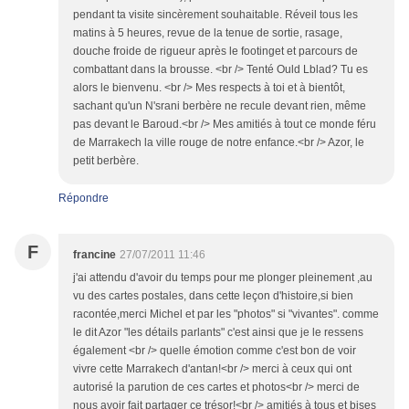
pendant ta visite sincèrement souhaitable. Réveil tous les
matins à 5 heures, revue de la tenue de sortie, rasage,
douche froide de rigueur après le footinget et parcours de
combattant dans la brousse. <br /> Tenté Ould Lblad? Tu es
alors le bienvenu. <br /> Mes respects à toi et à bientôt,
sachant qu'un N'srani berbère ne recule devant rien, même
pas devant le Baroud.<br /> Mes amitiés à tout ce monde féru
de Marrakech la ville rouge de notre enfance.<br /> Azor, le
petit berbère.
Répondre
F
francine
27/07/2011 11:46
j'ai attendu d'avoir du temps pour me plonger pleinement ,au
vu des cartes postales, dans cette leçon d'histoire,si bien
racontée,merci Michel et par les "photos" si "vivantes". comme
le dit Azor "les détails parlants" c'est ainsi que je le ressens
également <br /> quelle émotion comme c'est bon de voir
vivre cette Marrakech d'antan!<br /> merci à ceux qui ont
autorisé la parution de ces cartes et photos<br /> merci de
nous avoir fait partager ce trésor!<br /> amitiés à tous et bises