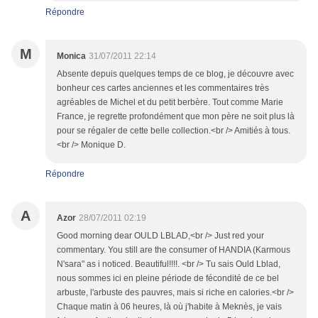
Répondre
M
Monica
31/07/2011 22:14
Absente depuis quelques temps de ce blog, je découvre avec
bonheur ces cartes anciennes et les commentaires très
agréables de Michel et du petit berbère. Tout comme Marie
France, je regrette profondément que mon père ne soit plus là
pour se régaler de cette belle collection.<br /> Amitiés à tous.
<br /> Monique D.
Répondre
A
Azor
28/07/2011 02:19
Good morning dear OULD LBLAD,<br /> Just red your
commentary. You still are the consumer of HANDIA (Karmous
N'sara" as i noticed. Beautiful!!!!. <br /> Tu sais Ould Lblad,
nous sommes ici en pleine période de fécondité de ce bel
arbuste, l'arbuste des pauvres, mais si riche en calories.<br />
Chaque matin à 06 heures, là où j'habite à Meknès, je vais