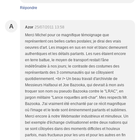
Répondre
A
Azor
25/07/2011 13:58
Merci Michel pour ce magnifique témoignage que
représentent ces belles cartes postales; je dirai des vrais
oeuvres d'art. Les images en sus en noir et blanc demeurent
authentiques et les détails parlants. Les rues étaient encore
en terre battue, le moyen de transport restait l'âne
indétrônable à nos jours; le contraste des costumes des
représentants des 3 communautés qui se côtoyaient
quotidiennement. <br /> Un beau travail d'archiviste de
Messieurs Halfaoui et Joe Bazooka, qui devrait à mon avis
troquer son nom ou pseudo Bazooka contre le "LRAC", en
jargon militaire "Lance roquettes anti-char". Mes respects Mr.
Bazooka. J'ai vraiment été enchanté par ce récit magnifique
où l'image et le texte sont éminemment parlants et sublimes.
Merci encore à notre Webmaster industrieux et minutieux. Un
bel exemple d'échange civilisationnel entre deux nations qui
se sont côtoyées dans des moments difficiles et houleux
parfois, mais fructueux pour les uns et pour les autres en fin