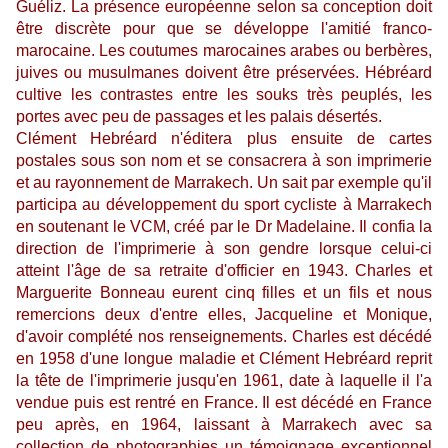
Guéliz. La présence européenne selon sa conception doit
être discrète pour que se développe l'amitié franco-
marocaine. Les coutumes marocaines arabes ou berbères,
juives ou musulmanes doivent être préservées. Hébréard
cultive les contrastes entre les souks très peuplés, les
portes avec peu de passages et les palais désertés.
Clément Hebréard
n'éditera plus ensuite de cartes
postales sous son nom et se consacrera à son imprimerie
et au rayonnement de Marrakech. Un sait par exemple qu'il
participa au développement du sport cycliste à Marrakech
en soutenant le VCM, créé par le Dr Madelaine. Il
confia la
direction de l'imprimerie à son gendre lorsque celui-ci
atteint l'âge de sa retraite d'officier en 1943. Charles et
Marguerite Bonneau eurent cinq filles et un fils et nous
remercions deux d'entre elles, Jacqueline et Monique,
d'avoir complété nos renseignements. Charles est décédé
en 1958 d'une longue maladie et Clément Hebréard reprit
la tête de l'imprimerie
jusqu'en 1961, date à laquelle il l'a
vendue puis est rentré en France. Il est décédé en France
peu après, en 1964, laissant à Marrakech avec sa
collection de photographies un témoignage exceptionnel