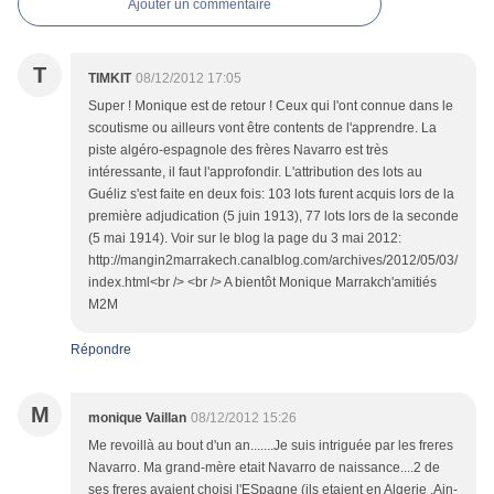
Ajouter un commentaire
T
TIMKIT
08/12/2012 17:05
Super ! Monique est de retour ! Ceux qui l'ont connue dans le
scoutisme ou ailleurs vont être contents de l'apprendre. La
piste algéro-espagnole des frères Navarro est très
intéressante, il faut l'approfondir. L'attribution des lots au
Guéliz s'est faite en deux fois: 103 lots furent acquis lors de la
première adjudication (5 juin 1913), 77 lots lors de la seconde
(5 mai 1914). Voir sur le blog la page du 3 mai 2012:
http://mangin2marrakech.canalblog.com/archives/2012/05/03/
index.html<br /> <br /> A bientôt Monique Marrakch'amitiés
M2M
Répondre
M
monique Vaillan
08/12/2012 15:26
Me revoillà au bout d'un an.......Je suis intriguée par les freres
Navarro. Ma grand-mère etait Navarro de naissance....2 de
ses freres avaient choisi l'ESpagne (ils etaient en Algerie .Ain-