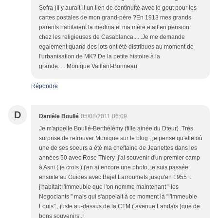
Sefra )Il y aurait-il un lien de continuité avec le gout pour les
cartes postales de mon grand-père ?En 1913 mes grands
parents habitaient la medina et ma mère etait en pension
chez les religieuses de Casablanca......Je me demande
egalement quand des lots ont été distribues au moment de
l'urbanisation de MK? De la petite histoire à la
grande......Monique Vaillant-Bonneau
Répondre
D
Danièle Boullé
05/08/2011 06:09
Je m'appelle Boullé-Berthélémy (fille ainée du Dteur) .Très
surprise de retrouver Monique sur le blog , je pense qu'elle où
une de ses soeurs a été ma cheftaine de Jeanettes dans les
années 50 avec Rose Thiery ,j'ai souvenir d'un premier camp
à Asni ( je crois ) j'en ai encore une photo, je suis passée
ensuite au Guides avec Bajet Larroumets jusqu'en 1955 ..
j'habitait l'immeuble que l'on nomme maintenant " les
Negociants " mais qui s'appelait à ce moment là "l'Immeuble
Louis" , juste au-dessus de la CTM ( avenue Landais )que de
bons souvenirs..!