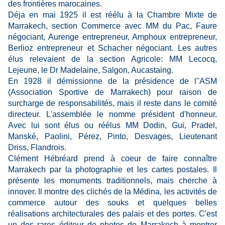
des frontières marocaines.
Déja en mai 1925 il est réélu à la Chambre Mixte de
Marrakech, section Commerce avec MM du Pac, Faure
négociant, Aurenge entrepreneur, Amphoux entrepreneur,
Berlioz entrepreneur et Schacher négociant. Les autres
élus relevaient de la section Agricole: MM Lecocq,
Lejeune, le Dr Madelaine, Salgon, Aucastaing.
En 1928 il démissionne de la présidence de l"ASM
(Association Sportive de Marrakech) pour raison de
surcharge de responsabilités, mais il reste dans le comité
directeur. L'assemblée le nomme président d'honneur.
Avec lui sont élus ou réélus MM Dodin, Gui, Pradel,
Manské, Paolini, Pérez, Pinto, Desvages, Lieutenant
Driss, Flandrois.
Clément Hébréard prend à coeur de faire connaître
Marrakech par la photographie et les cartes postales. Il
présente les monuments traditionnels, mais cherche à
innover. Il montre des clichés de la Médina, les activités de
commerce autour des souks et quelques belles
réalisations architecturales des palais et des portes. C'est
un des rares éditeur de photos de Marrakech à montrer