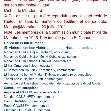
sur son patrimoine culturel.
Michel de Mondenard
©
Cet article ne peut être reproduit sans l'accord écrit de
l'auteur et sans la mention de l'édition et de sa date:
Mangin@Marrakech, 20 juillet 2011.
Note: Les membres de la Commission municipale mixte de
Marrakech en 1926. Président le pacha El Glaoui.
Conseillers musulmans:
Si Abdesselem ben Abderrahman ben Naceur, propriétaire,
Mohamed Ould el Haj el Hachemi, agriculteur,
Mohamed Ould el Haj el Mekki Cebane, agriculteur
Mohamed Ould Tahar el Doukkali, commerçant
El Haj Omar ben Taleb, négociant
M’Hamed ben Haj, dit « Kerbouch », commerçant
El Haoussine ben el Madani Kabbaj, propriétaire et agriculteur
Thami ben el Haj ben Kiran, commerçant,
Aomar ben el Haj Tebba, moqqadem de la zaouïa de Sidi bel Abbès
Conseillers européens:
Antonin
AMPHOUX, entrepreneur de TP
Maurice COUSINERY commerçant,
Paul CHAVANNE, commerçant
Raoul GAUSSEM, commerçant,
Clément HEBRÉARD, imprimeur