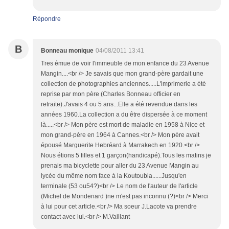
Répondre
B
Bonneau monique
04/08/2011 13:41
Tres émue de voir l'immeuble de mon enfance du 23 Avenue
Mangin....<br /> Je savais que mon grand-père gardait une
collection de photographies anciennes.....L'imprimerie a été
reprise par mon père (Charles Bonneau officier en
retraite).J'avais 4 ou 5 ans...Elle a été revendue dans les
années 1960.La collection a du être dispersée à ce moment
là.....<br /> Mon père est mort de maladie en 1958 à Nice et
mon grand-père en 1964 à Cannes.<br /> Mon père avait
épousé Marguerite Hebréard à Marrakech en 1920.<br />
Nous étions 5 filles et 1 garçon(handicapé).Tous les matins je
prenais ma bicyclette pour aller du 23 Avenue Mangin au
lycèe du même nom face à la Koutoubia......Jusqu'en
terminale (53 ou54?)<br /> Le nom de l'auteur de l'article
(Michel de Mondenard )ne m'est pas inconnu (?)<br /> Merci
à lui pour cet article.<br /> Ma soeur J.Lacote va prendre
contact avec lui.<br /> M.Vaillant