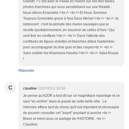
Grandir ? C'est avec le Passé et l'Avenir sur ces tres belles
photos d'archives qui nous sensibilisent sur une Réalité :
Nous étions Ensemble !<br /> <br /> Et Nous Sommes
Toujours Ensemble grace à Nos Deux Michel !<br /> <br /> Je
redescent : c'est la période des mures sauvages que je
récolte quotidiennement ,en souvenir de celles d'Asni ! Qui
vont finir en confiture !<br /> <br /> Dans l'attente des
confitures de figues violettes et blanches début Septembre :
pour accompagner du foie gras et des crepes<br /> <br />
Sans oublier les Kharmous Handia !<br /> <br /> Salut Rouya
!
Répondre
C
claudine
25/07/2011 20:56
Je pense qu'AZOR a tout dit sur ce magnifique reportage et ce
saut "en arrière" dans le passé de cette belle ville . La
mémoire efface tant de chose qu'il est important et nécessaire
de pouvoir consulter cet "avant" pourtant si proche.<br />
Bravo et merci pour ce partage de l'HISTOIRE .<br />
Claudine