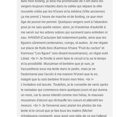
faire mon footing, je dirai ma promenade de 5 km dans les
vergers toujours intactes dans la vallée qui sépare la ville
nouvelle créée par les N'srani et la médina (Ville ancienne).
ça me prend 1 heure de marche et de footing, ce que mon
âge de jeunot me permet. Quelques vergers sont à l'abandon
pour je ne sais quelle raison, alors, je m'autorise d'autorité à
me servir sur les arbres sobres qui survivent sans entretien ni
eau. HANDIA (Cactus)en fait notamment partie, ainsi que les
figuiers sûrement centenaires, coings, et autres. Je me régale
sur place de fruits bios (Karmous N'sara "Fruit du cactus" et
Karmous "Les figues" sois-disant musulmanes), un régal ould
Lblad. <br /> Je t'invite à venir faire le circuit si tu as le temps
et la possibilité. Musulman et berbère que je suis, je
t'accueillerai sous ma tente dans le jardin, mais je ne
t'autoriserai pas l'accès à ma maison N'srani que tu es,
malgré que tu sois berbère N'srani mon frère. <br />
L'invitation est lancée. Toutefois, je te conseille de venir après
le ramadan qui commence dans quelques jours et qui durera
un mois, car tu seras interdit comme moi hélas, le mauvais
musulman d'alcool qui réchauffe les coeurs et attendrit les
moeurs. <br /> Je t'enverrai avec plaisir les photos de ma
tente et le circuit que je fais tous les matins (Michel
m'indiquera comment), pour avoir une idée de ce qui t'attend