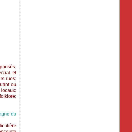
opposés,
rcial et
rs rues;
quant ou
 locaux;
olklore;
tagne du
iculière
’enceinte