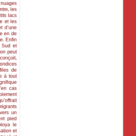
 nuages
ntre, les
its lacs
e et les
et d’une
te en de
e. Enfin
u Sud et
’on peut
conçoit,
ondices
files de
e à tout
gnifique
’en cas
doiement
offrait
migrants
 vers un
ent pied
ploya le
ation et