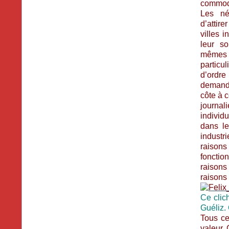
commode
Les né
d’attir
villes 
leur so
mêmes 
particu
d’ordr
demande
côte à c
journa
individ
dans le
industri
raisons
fonctio
raisons
raisons
Ce clic
Guéliz.
Tous ce
valeur. 