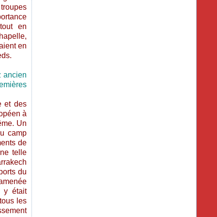
 troupes
ortance
tout en
hapelle,
naient en
eds.
z ancien
remières
e et des
ropéen à
même. Un
 du camp
ments de
e telle
arrakech
ports du
l’amenée
 y était
tous les
issement