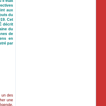
il était
ectives
int aux
ébuts du
919. Cet
 décrit
baine du
nnes de
éens en
stré par
, un des
cher une
légende.