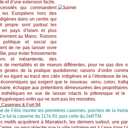
 et d’une extension facile.
cessités qui commandent
er les Européens hors des
indigènes dans un centre qui
it propre sont partout les
en pays d’Islam et plus
lièrement au Maroc. Raisons
e politique et social qui
nt de ne pas laisser vivre
ôte, pour éviter froissements
liers et mésentente, des
us de mentalités et de moeurs différentes, pour ne pas dire 
s gestes de la pratique quotidienne; raisons d’ordre comme
el eu égard au tracé des cités indigènes et à l’étroitesse de leu
 économiques qui exigent que le nouveau venu, colon, trafi
nnaire, échappe aux prétentions démeusurées des propriétaires
 esthétiques en vue de laisser intacts le pittoresque et le f
 hygiéniques enfin qui ne sont pas les moindres.
hé de Félix montre les premières casernes, proches de la mon
 Ce fut la caserne du 117e RI, puis celle du 2eRTM.
s motifs acquièrent à Marrakech, les derniers surtout, une part
Certes, on peut objecter que la ville indigène est à l’aise dans l