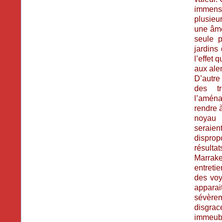
immense
plusieu
une âme
seule p
jardins
l’effet
aux ale
D’autre
des tr
l’aména
rendre 
noyau
sera
dispr
résultat
Marrak
entreti
des voy
apparai
sévère
disgrac
immeub