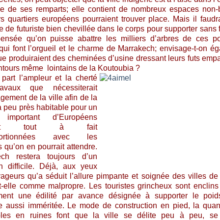
 de ses remparts; elle contient de nombreux espaces non-b
rs quartiers européens pourraient trouver place. Mais il faudra
 de futuriste bien chevillée dans le corps pour supporter sans f
ensée qu’on puisse abattre les milliers d’arbres de ces p
 qui font l’orgueil et le charme de Marrakech; envisage-t-on é
 que produiraient des cheminées d’usine dressant leurs futs em
ntours même lointains de la Koutoubia ?
 part l’ampleur et la cherté
avaux que nécessiterait
gement de la ville afin de la
à peu près habitable pour un
 important d’Européens
ient tout à fait
oportionnées avec les
s qu’on en pourrait attendre.
ech restera toujours d’un
en difficile. Déjà, aux yeux
ageurs qu’a séduit l’allure pimpante et soignée des villes de 
t-elle comme malpropre. Les touristes grincheux sont enclins
ment une édilité par avance désignée à supporter le poid
e aussi imméritée. Le mode de construction en pied, la quan
les en ruines font que la ville se délite peu à peu, se