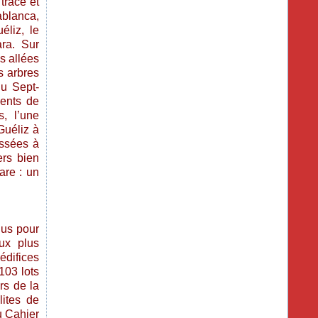
tracé et
ablanca,
liz, le
ra. Sur
s allées
s arbres
du Sept-
ments de
s, l’une
Guéliz à
issées à
ers bien
are : un
gus pour
aux plus
édifices
103 lots
rs de la
ites de
u Cahier