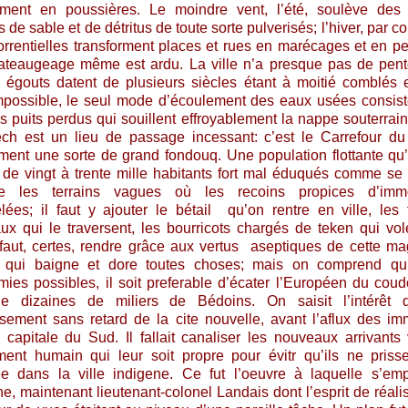
ament en poussières. Le moindre vent, l’été, soulève des
de sable et de détritus de toute sorte pulverisés; l’hiver, par co
torrentielles transforment places et rues en marécages et en pet
ateaugeage même est ardu. La ville n’a presque pas de pent
 égouts datent de plusieurs siècles étant à moitié comblés 
impossible, le seul mode d’écoulement des eaux usées consis
es puits perdus qui souillent effroyablement la nappe souterrain
ch est un lieu de passage incessant: c’est le Carrefour d
nt une sorte de grand fondouq. Une population flottante qu
 de vingt à trente mille habitants fort mal éduqués comme se 
e les terrains vagues où les recoins propices d’imm
lées; il faut y ajouter le bétail qu’on rentre en ville, les 
x qui le traversent, les bourricots chargés de teken qui vol
l faut, certes, rendre grâce aux vertus aseptiques de cette ma
 qui baigne et dore t
outes choses; mais on comprend qu
mies possibles, il soit preferable d’écater l’Européen du cou
e dizaines de miliers de Bédoins. On saisit l’intérêt qu’
issement sans retard de la cite nouvelle, avant l’aflux des im
 capitale du Sud. Il fallait canaliser les nouveaux arrivants
ent humain qui leur soit propre pour évitr qu’ils ne priss
e dans la ville indigene. Ce fut l’oeuvre à laquelle s’em
e, maintenant lieutenant-colonel Landais dont l’esprit de réalis