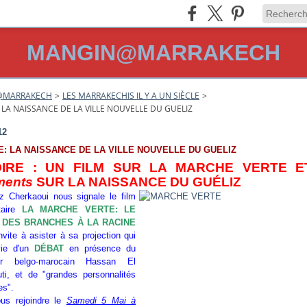
MANGIN@MARRAKECH
@MARRAKECH
>
LES MARRAKECHIS IL Y A UN SIÈCLE
>
: LA NAISSANCE DE LA VILLE NOUVELLE DU GUELIZ
12
E: LA NAISSANCE DE LA VILLE NOUVELLE DU GUELIZ
OIRE : UN FILM SUR LA MARCHE VERTE 
ments
SUR LA NAISSANCE DU GUÉLIZ
z Cherkaoui nous signale le film
taire
LA MARCHE VERTE: LE
 DES BRANCHES À LA RACINE
nvite à asister à sa projection qui
vie d'un
DÉBAT
en présence du
teur belgo-marocain Hassan El
ti, et de "grandes personnalités
es".
us rejoindre le
Samedi 5 Mai à