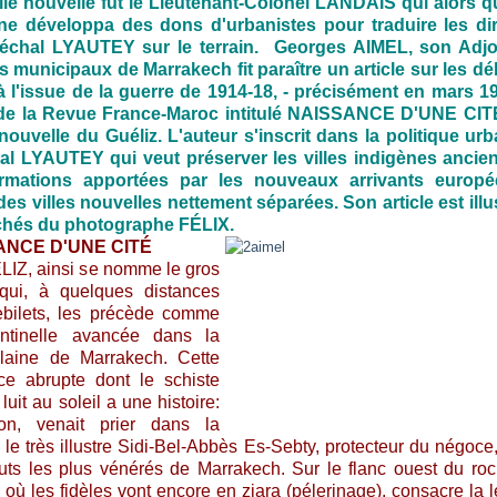
ille nouvelle fut le Lieutenant-Colonel LANDAIS qui alors qu'
ne développa des dons d'urbanistes pour traduire les dir
échal LYAUTEY sur le terrain. Georges AIMEL, son Adjo
s municipaux de Marrakech fit paraître un article sur les d
à l'issue de la guerre de 1914-18, - précisément en mars 1
e de la Revue France-Maroc intitulé NAISSANCE D'UNE CITÉ
e nouvelle du Guéliz. L'auteur s'inscrit dans la politique ur
al LYAUTEY qui veut préserver les villes indigènes ancie
ormations apportées par les nouveaux arrivants europ
des villes nouvelles nettement séparées. Son article est illu
ichés du photographe FÉLIX.
ANCE D'UNE CITÉ
IZ, ainsi se nomme le gros
qui, à quelques distances
bilets, les précède comme
ntinelle avancée dans la
laine de Marrakech. Cette
e abrupte dont le schiste
 luit au soleil a une histoire:
-on, venait prier dans la
e le très illustre Sidi-Bel-Abbès Es-Sebty, protecteur du négoce
ts les plus vénérés de Marrakech. Sur le flanc ouest du ro
où les fidèles vont encore en ziara (pélerinage), consacre la 