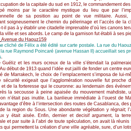
ccupation de la capitale du sud en 1912, le commandement des
ppé moins par le caractère mystique du lieu que par l’imp
onnelle de sa position au point de vue militaire. Aussi, 
ant soigneusement le chemin du pélerinage et l’accès de la c
-t-il pas à y établir une citadelle imprenable d’où les canons te
la ville et ses abords. Le camp de la garnison fut établi à ses pi
 cliché de Félix a été édité sur carte postale. La rue du Haou
la rue Raymond Poincaré (avenue Hassan II) accueillait ses p
s
.
e Guéliz et les murs ocreux de la ville s’étendait la palmerai
 Au début de 1913 quand l’idée eut jailli de fonder un centre eu
té de Marrakech, le choix de l’emplacement s’imposa de lui-
e sécurité exigeait que l’agglomération nouvelle fut proche
re et de la forteresse qui le couronne: au lendemain des évène
rès la secousse à peine apaisée du mouvement mahdiste, un
ion n’était pas inutile. La banlieue immédiate à l’ouest de M
l’avantage d’être à l’intersection des routes de Casablanca, des 
de la region du Sous. Une abondante végétation y régnait; 
x y était aisée. Enfin, dernier et decisif argument, la terre
e et par suite à l’abri de toute spéculation, on avait là réunis 
 qui permettent la création d’une ville agréable, sure, d’un lot