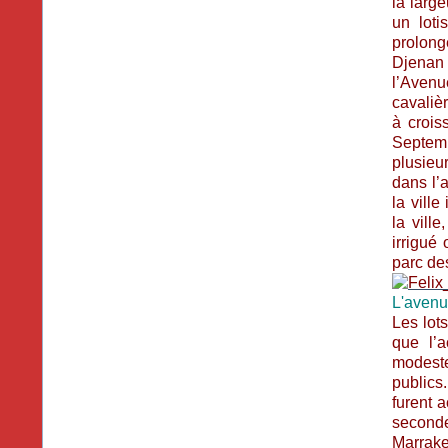
la large
un loti
prolong
Djenan 
l’Avenu
cavaliè
à crois
Septemb
plusieu
dans l’
la vill
la vill
irrigué 
parc de
L'avenu
Les lot
que l’a
modeste
publics
furent a
second
Marrake