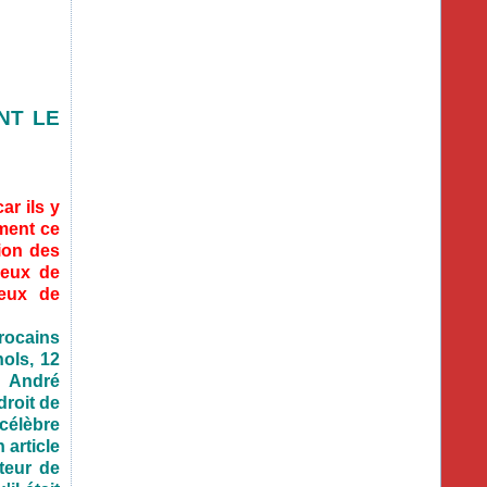
NT LE
ar ils y
ment ce
ion des
reux de
reux de
rocains
nols, 12
à André
droit de
célèbre
article
teur de