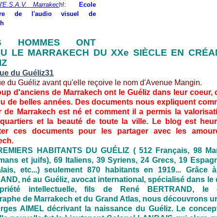
'E.S.A.V. Marrakec
h!:
Ecole
eure de l'audio visuel de
ch
IS HOMMES ONT
U LE MARRAKECH DU XXe SIÈCLE EN CRÉA
IZ
e du Guéliz avant qu'elle reçoive le nom d'Avenue Mangin.
p d'anciens de Marrakech ont le Guéliz dans leur coeur, c
cu de belles années. Des documents nous expliquent com
r de Marrakech est né et comment il a permis la valorisat
quartiers et la beauté de toute la ville. Le blog est heu
ter ces documents pour les partager avec les amou
ech.
EMIERS HABITANTS DU GUÉLIZ ( 512 Français, 98 Ma
ans et juifs), 69 Italiens, 39 Syriens, 24 Grecs, 19 Espag
lais, etc...) seulement 870 habitants en 1919... Grâce 
D, né au Guéliz, avocat international, spécialisé dans le 
priété intellectuelle, fils de René BERTRAND, le 
aphe de Marrakech et du Grand Atlas, nous découvrons un 
rges AIMEL décrivant la naissance du Guéliz. Le concep