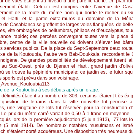
ur de vues étaitent au niveau d’une pareille tâche. Un plan fut 
ssement établi. Celui-ci est compris entre l’avenue de Cas
ement de la route du même nom qui borde le rocher du Gué
el Harti, et la partie extra-muros du domaine de la Ména
e de Casablanca se greffent de larges voies flanquées de belle
res, vite ombragées de bellumbras, philaos et d’eucalyptus, tou
sance rapide; ces percées convergent toutes vers la place 
re, centre de la ville nouvelle où doivent s’élever les bât
rs services publics. De la place du Sept-Septembre deux route
axe de la Koutoubia, l’autre vers Bab-Doukkala, raccordent le 
e indigène. De grandes possibilités de développement furent la
e, au Sud-Ouest, près du Djenan el Harti, grand jardin d'olivi
où se trouve la pépinière municipale; ce jardin est le futur squ
s sports est prévu dans son voisinage.
e de la Koutoubia à ses débuts après un orage.
s délimités étaient au nombre de 303, certains étaient très éxi
cquisition de terrains dans la ville nouvelle fut permise 
s, une vingtaine de lots fut réservée pour la construction d’
. Le prix du mètre carré variait de 0,50 à 1 franc en moyenne. 
cquis lors de la première adjudication (5 juin 1913), 77 lots lo
e (5 mai 1914). De nombreux notables musulmans et israél
ch s’étaient porté acquéreurs. Une disposition très heureuse d