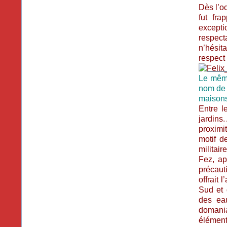
Dès l’o
fut fra
excepti
respect
n’hésita
respect 
Le même
nom de 
maison
Entre l
jardins.
proximi
motif d
militai
Fez, ap
précaut
offrait 
Sud et 
des eau
domanial
éléments