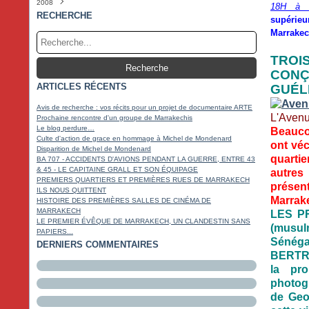
2008
Février
Mars
Avril
Mai
Juin
Juillet
Août
Septembre
Octobre
Novembre
Décembre
(3)
(2)
(6)
(3)
(5)
(4)
(5)
(4)
(9)
(20)
(5)
18H à l
Janvier
Février
Mars
Avril
Mai
Juin
Juillet
Août
Septembre
Octobre
Novembre
Décembre
(4)
(4)
(4)
(4)
(5)
(4)
(2)
(3)
(10)
(17)
(22)
(5)
RECHERCHE
supéri
Janvier
Février
Mars
Avril
Mai
Juin
Juillet
Août
Septembre
Octobre
Novembre
(3)
(4)
(4)
(3)
(6)
(3)
(5)
(2)
(18)
(14)
(11)
Marrake
Janvier
Février
Mars
Avril
Mai
Juin
Juillet
Août
Septembre
Octobre
(6)
(6)
(7)
(4)
(7)
(5)
(3)
(4)
(17)
(18)
Janvier
Février
Mars
Avril
Mai
Juin
Juillet
Août
Septembre
(5)
(4)
(5)
(3)
(14)
(8)
(4)
(5)
(9)
Janvier
Février
Mars
Avril
Mai
Juin
Juillet
(6)
(5)
(11)
(4)
(14)
(4)
(4)
TRO
Janvier
Février
Mars
Avril
Mai
Juin
(10)
(6)
(17)
(4)
(3)
(4)
CONÇ
Janvier
Février
Mars
Avril
Mai
(18)
(14)
(7)
(6)
(4)
ARTICLES RÉCENTS
Janvier
Février
Mars
Avril
(17)
(15)
(4)
(5)
GUÉL
Janvier
Février
Mars
(19)
(14)
(9)
Janvier
Février
(13)
(18)
Avis de recherche : vos récits pour un projet de documentaire ARTE
L'Avenu
Janvier
(16)
Prochaine rencontre d'un groupe de Marrakechis
Le blog perdure…
Beaucou
Culte d'action de grace en hommage à Michel de Mondenard
ont vé
Disparition de Michel de Mondenard
quartie
BA 707 - ACCIDENTS D'AVIONS PENDANT LA GUERRE, ENTRE 43
& 45 - LE CAPITAINE GRALL ET SON ÉQUIPAGE
autres 
PREMIERS QUARTIERS ET PREMIÈRES RUES DE MARRAKECH
présen
ILS NOUS QUITTENT
Marrak
HISTOIRE DES PREMIÈRES SALLES DE CINÉMA DE
MARRAKECH
LES PR
LE PREMIER ÉVÊQUE DE MARRAKECH, UN CLANDESTIN SANS
(musulm
PAPIERS...
Sénéga
DERNIERS COMMENTAIRES
BERTRAN
la pro
photogr
de Geo