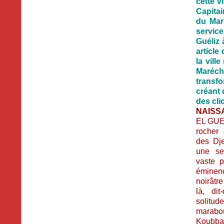
cette v
Capitai
du Mar
service
Guéliz 
articl
la vill
Maréch
transf
créant 
des cl
NAISS
EL GUEL
rocher 
des Dje
une se
vaste p
éminenc
noirâtre
là, dit
solitud
marabou
Koubba 