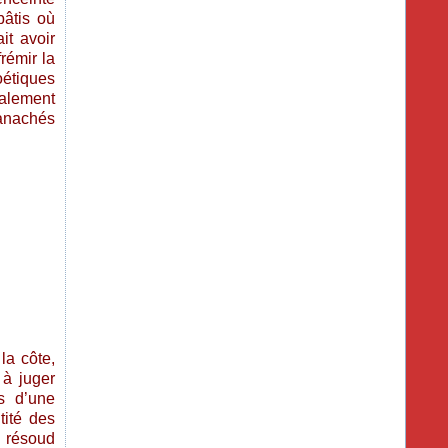
âtis où
it avoir
rémir la
oétiques
galement
panachés
la côte,
 à juger
s d’une
tité des
 résoud