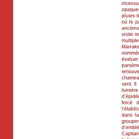
incess
opaques 
pluies 
où le p
anciens
visite 
multipl
Marrake
nomméme
évaluer
parsèm
renouve
chameau
vent. I
lumière
d’épidé
forcé d
l’établ
dans la
groupem
d’emblé
Capitain