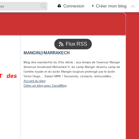
Connexion
+
Créer mon blog
Flux RSS
MANGIN@MARRAKECH
Blog des marrakchis du XXe siècle : aux temps de l'avenue Mangin
devenue boulevard Mohamed V, du camp Mangin devenu camp de
l'armée royale et du lycée Mangin toujours prolongé par le lycée
ET
des
Victor Hugo… Salam MRK ! Souvenirs, contacts, retrouvailles…
Accueil du blog
Créer un blog avec CanalBlog