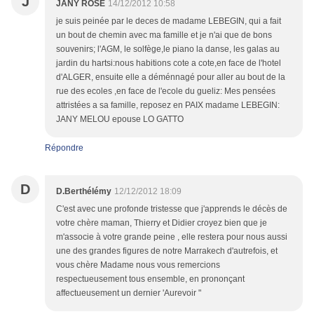
J
JANY ROSE
14/12/2012 10:58
je suis peinée par le deces de madame LEBEGIN, qui a fait
un bout de chemin avec ma famille et je n'ai que de bons
souvenirs; l'AGM, le solfège,le piano la danse, les galas au
jardin du hartsi:nous habitions cote a cote,en face de l'hotel
d'ALGER, ensuite elle a déménnagé pour aller au bout de la
rue des ecoles ,en face de l'ecole du gueliz: Mes pensées
attristées a sa famille, reposez en PAIX madame LEBEGIN:
JANY MELOU epouse LO GATTO
Répondre
D
D.Berthélémy
12/12/2012 18:09
C'est avec une profonde tristesse que j'apprends le décès de
votre chère maman, Thierry et Didier croyez bien que je
m'associe à votre grande peine , elle restera pour nous aussi
une des grandes figures de notre Marrakech d'autrefois, et
vous chère Madame nous vous remercions
respectueusement tous ensemble, en prononçant
affectueusement un dernier 'Aurevoir "