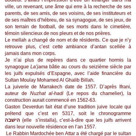
ville, un revenant, une âme qui erre à la recherche de ses
parents, de ses amis, de ses voisins, de ses instituteurs et
de ses maîtres d’hébreu, de sa synagogue, de ses jeux, de
son terrain de football, de ses morts dans le cimetière,
témoin silencieux de nos pleurs et de nos prières.
Le mellah a changé de nom et de résidents. Ce que je n’y
retrouve plus, c’est cette ambiance d’antan scellée à
jamais dans mon corps.
Je n’ai plus de repères dans ce quartier hormis la
synagogue
La’jama
bâtie au cours du seizième siècle par
les juifs expulsés d’Espagne, avec l’aide financière du
Sultan Moulay Mohamed Al Ghalib Billah.
La juiverie de Marrakech date de 1557. D’après Ifrani,
auteur de
Nuzhat al-hadi
(Le repos du chamelier), la
construction aurait commencé en 1562-63.
Gaston Deverdun fait état d’une tradition juive locale qui
prétend que c’est en 5317, soit le chronogramme
הישׁבה
(elle s’installa), c’est-à-dire que les juifs arrivent
dans leur nouvelle résidence en l’an 1557.
Le Rabbin Mardochée ben Attar a été chargé par le sultan