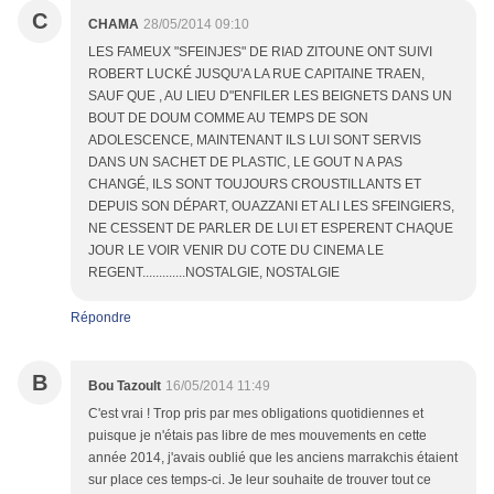
C
CHAMA
28/05/2014 09:10
LES FAMEUX "SFEINJES" DE RIAD ZITOUNE ONT SUIVI
ROBERT LUCKÉ JUSQU'A LA RUE CAPITAINE TRAEN,
SAUF QUE , AU LIEU D"ENFILER LES BEIGNETS DANS UN
BOUT DE DOUM COMME AU TEMPS DE SON
ADOLESCENCE, MAINTENANT ILS LUI SONT SERVIS
DANS UN SACHET DE PLASTIC, LE GOUT N A PAS
CHANGÉ, ILS SONT TOUJOURS CROUSTILLANTS ET
DEPUIS SON DÉPART, OUAZZANI ET ALI LES SFEINGIERS,
NE CESSENT DE PARLER DE LUI ET ESPERENT CHAQUE
JOUR LE VOIR VENIR DU COTE DU CINEMA LE
REGENT.............NOSTALGIE, NOSTALGIE
Répondre
B
Bou Tazoult
16/05/2014 11:49
C'est vrai ! Trop pris par mes obligations quotidiennes et
puisque je n'étais pas libre de mes mouvements en cette
année 2014, j'avais oublié que les anciens marrakchis étaient
sur place ces temps-ci. Je leur souhaite de trouver tout ce