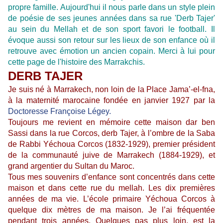
propre famille. Aujourd'hui il nous parle
dans un style plein
de poésie
de ses jeunes années dans sa rue 'Derb Tajer'
au sein du Mellah et de son sport favori le football. Il
évoque aussi son retour sur les lieux de son enfance où il
retrouve avec émotion un ancien copain. Merci à lui pour
cette page de l'histoire des Marrakchis.
DERB TAJER
Je suis né à Marrakech, non loin de la Place Jama’-el-fna,
à la maternité marocaine fondée en janvier 1927 par la
Doctoresse Françoise Légey.
Toujours me revient en mémoire cette maison dar ben
Sassi dans la rue Corcos, derb Tajer, à l’ombre de la Saba
de Rabbi Yéchoua Corcos (1832-1929), premier président
de la communauté juive de Marrakech (1884-1929), et
grand argentier du Sultan du Maroc.
Tous mes souvenirs d’enfance sont concentrés dans cette
maison et dans cette rue du mellah. Les dix premières
années de ma vie. L’école primaire Yéchoua Corcos à
quelque dix mètres de ma maison. Je l’ai fréquentée
pendant trois années. Quelques pas plus loin, est la