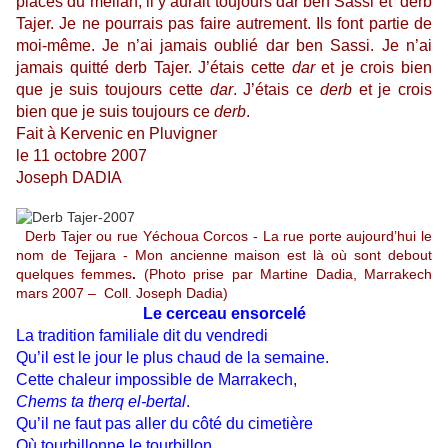
places du mellah, il y aurait toujours dar ben Sassi et derb
Tajer. Je ne pourrais pas faire autrement. Ils font partie de
moi-même. Je n’ai jamais oublié dar ben Sassi. Je n’ai
jamais quitté derb Tajer. J’étais cette
dar
et je crois bien
que je suis toujours cette
dar
. J’étais ce
derb
et je crois
bien que je suis toujours ce
derb
.
Fait à Kervenic en Pluvigner
le 11 octobre 2007
Joseph DADIA
Derb Tajer ou rue Yéchoua Corcos - La rue porte aujourd’hui le
nom de Tejjara - Mon ancienne maison est là où sont debout
quelques femmes
.
(Photo prise par Martine Dadia, Marrakech
mars 2007 – Coll. Joseph Dadia)
Le cerceau ensorcelé
La tradition familiale dit du vendredi
Qu’il est le jour le plus chaud de la semaine.
Cette chaleur impossible de Marrakech,
Chems ta therq el-bertal
.
Qu’il ne faut pas aller du côté du cimetière
Où tourbillonne le tourbillon,