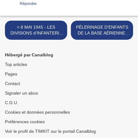
Répondre
< 8 MAI 1945 - LES
PÉLERINAGE D'ENFANTS
DIVISIONS d'INFANTERIE
DE LA BASE AÉRIENNE,
MAROCAINES ONT
ÉLÈVES DU LYCÉE
PÉNÉTRÉ EN ALLEMAGNE
MANGIN >
ET PROGRESSENT
Hébergé par Canalblog
JUSQU'EN AUTRICHE
Top articles
Pages
Contact
Signaler un abus
C.G.U.
Cookies et données personnelles
Préférences cookies
Voir le profil de TIMKIT sur le portail Canalblog