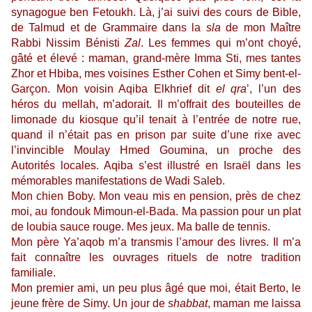
synagogue ben Fetoukh. Là, j’ai suivi des cours de Bible,
de Talmud et de Grammaire dans la
sla
de mon Maître
Rabbi Nissim Bénisti
Zal
. Les femmes qui m’ont choyé,
gâté et élevé : maman, grand-mère Imma Sti, mes tantes
Zhor et Hbiba, mes voisines Esther Cohen et Simy bent-el-
Garçon. Mon voisin Aqiba Elkhrief dit
el qra
’, l’un des
héros du mellah, m’adorait. Il m’offrait des bouteilles de
limonade du kiosque qu’il tenait à l’entrée de notre rue,
quand il n’était pas en prison par suite d’une rixe avec
l’invincible Moulay Hmed Goumina, un proche des
Autorités locales. Aqiba s’est illustré en Israël dans les
mémorables manifestations de Wadi Saleb.
Mon chien Boby. Mon veau mis en pension, près de chez
moi, au fondouk Mimoun-el-Bada. Ma passion pour un plat
de loubia sauce rouge. Mes jeux. Ma balle de tennis.
Mon père Ya’aqob m’a transmis l’amour des livres. Il m’a
fait connaître les ouvrages rituels de notre tradition
familiale.
Mon premier ami, un peu plus âgé que moi, était Berto, le
jeune frère de Simy. Un jour de
shabbat
, maman me laissa