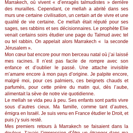
Marrakech, où vivent « d’enragés talmudistes » derrière
des murailles. Cependant, ce mellah a abrité dans ses
murs une certaine civilisation, un certain art de vivre et une
qualité de vie certaine. Ce mellah était réputé pour ses
sages, ses rabbins et ses décisionnaires. Le prophète Elie
venait certains soirs étudier une page du Talmud avec tel
ou tel rabbin. On appelait alors Marrakech « la seconde
Jérusalem ».
Mon cœur bat encore pour mon berceau natal où j’ai laissé
mes racines. Il n’est pas facile de rompre avec son
enfance et d’oublier le passé. Une attache invisible
m’amarre encore à mon pays d’origine. Je palpite encore,
malgré moi, pour ces palmiers, ces beignets chauds et
parfumés, pour cette prière du matin qui, dès l’aube,
alimentait la sève de notre vie quotidienne.
Le mellah se vida peu à peu. Ses enfants sont partis vivre
sous d’autres cieux. Ma famille, comme tant d’autres,
émigra en Israël. Je suis venu en France étudier le Droit, et
puis j’y suis resté.
Mes premiers retours à Marrakech se faisaient dans la
douleur. J’avais l’impression d’être un étranger dans ma