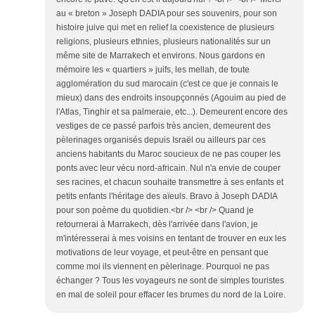
au « breton » Joseph DADIA pour ses souvenirs, pour son
histoire juive qui met en relief la coexistence de plusieurs
religions, plusieurs ethnies, plusieurs nationalités sur un
même site de Marrakech et environs. Nous gardons en
mémoire les « quartiers » juifs, les mellah, de toute
agglomération du sud marocain (c'est ce que je connais le
mieux) dans des endroits insoupçonnés (Agouim au pied de
l'Atlas, Tinghir et sa palmeraie, etc...). Demeurent encore des
vestiges de ce passé parfois très ancien, demeurent des
pèlerinages organisés depuis Israël ou ailleurs par ces
anciens habitants du Maroc soucieux de ne pas couper les
ponts avec leur vécu nord-africain. Nul n'a envie de couper
ses racines, et chacun souhaite transmettre à ses enfants et
petits enfants l'héritage des aïeuls. Bravo à Joseph DADIA
pour son poème du quotidien.<br /> <br /> Quand je
retournerai à Marrakech, dès l'arrivée dans l'avion, je
m'intéresserai à mes voisins en tentant de trouver en eux les
motivations de leur voyage, et peut-être en pensant que
comme moi ils viennent en pèlerinage. Pourquoi ne pas
échanger ? Tous les voyageurs ne sont de simples touristes
en mal de soleil pour effacer les brumes du nord de la Loire.