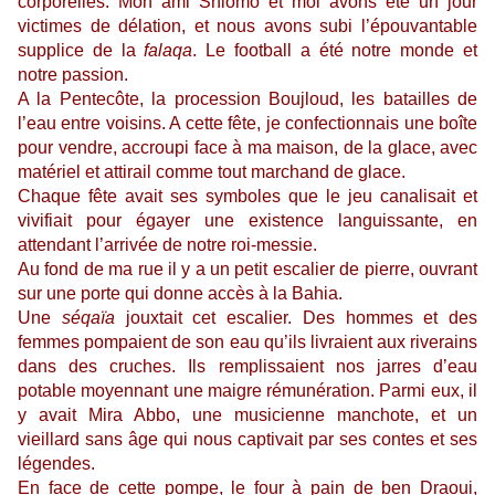
corporelles. Mon ami Shlomo et moi avons été un jour
victimes de délation, et nous avons subi l’épouvantable
supplice de la
falaqa
. Le football a été notre monde et
notre passion.
A la Pentecôte, la procession Boujloud, les batailles de
l’eau entre voisins. A cette fête, je confectionnais une boîte
pour vendre, accroupi face à ma maison, de la glace, avec
matériel et attirail comme tout marchand de glace.
Chaque fête avait ses symboles que le jeu canalisait et
vivifiait pour égayer une existence languissante, en
attendant l’arrivée de notre roi-messie.
Au fond de ma rue il y a un petit escalier de pierre, ouvrant
sur une porte qui donne accès à la Bahia.
Une
séqaïa
jouxtait cet escalier. Des hommes et des
femmes pompaient de son eau qu’ils livraient aux riverains
dans des cruches. Ils remplissaient nos jarres d’eau
potable moyennant une maigre rémunération. Parmi eux, il
y avait Mira Abbo, une musicienne manchote, et un
vieillard sans âge qui nous captivait par ses contes et ses
légendes.
En face de cette pompe, le four à pain de ben Draoui,