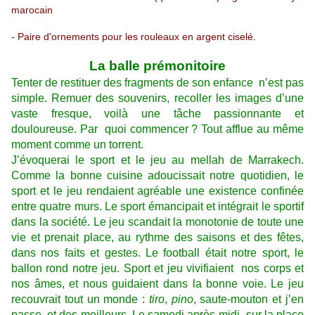
marocain
- Paire d'ornements pour les rouleaux en argent ciselé.
La balle prémonitoire
Tenter de restituer des fragments de son enfance n’est pas
simple. Remuer des souvenirs, recoller les images d’une
vaste fresque, voilà une tâche passionnante et
douloureuse. Par quoi commencer ? Tout afflue au même
moment comme un torrent.
J’évoquerai le sport et le jeu au mellah de Marrakech.
Comme la bonne cuisine adoucissait notre quotidien, le
sport et le jeu rendaient agréable une existence confinée
entre quatre murs. Le sport émancipait et intégrait le sportif
dans la société. Le jeu scandait la monotonie de toute une
vie et prenait place, au rythme des saisons et des fêtes,
dans nos faits et gestes. Le football était notre sport, le
ballon rond notre jeu. Sport et jeu vivifiaient nos corps et
nos âmes, et nous guidaient dans la bonne voie. Le jeu
recouvrait tout un monde :
tiro
,
pino
, saute-mouton et j’en
passe, et des meilleurs. Le samedi après-midi, sur la place