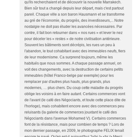
qu'ils recherchaient et de découvrir la nouvelle Marrakech.
Bien sûr tout a changé depuis leur départ, mais c'est partout
pareil. Chaque ville a son baron Hausmann et se transforme
au gré de l'économie, du progrès, des investisseurs,... Notre
nostalgie ne doit pas éluder les avancées nécessaires. Par
contre, il fait bon retourner dans « nos rues » et lever le nez
pour déceler les « restes » de notre civilisation antérieure.
Souvent les bâtiments sont décrépis, les rues un peu à
l'abandon, le tout cohabitant avec des immeubles neufs, fiers
de leur modernisme. Ca surprend toujours, même les
habitués que nous sommes. A chaque passage annuel, on
voit des changements, avec la destruction de certains petits
immeubles (hôtel Franco-belge par exemple) pour les
remplacer par d'autres plus hauts, plus grands, plus
modernes, … plus chers. Du coup cette maladie du progrès
oblige les voisins à en faire autant. Certains commerces vont
de l'avant (le café des Négociants, et toute cette place dite de
l'horloge), mais cohabitent encore avec des commerces peu
reluisants (la galerie de commerces jouxtant le café des
Négociants dans l'avenue Mohamed V). Certains commerces
font de la résistance, mais pour combien de temps ? Lors de
mon dernier passage, en 2009, le photographe FELIX tenait
encore le pavé. Qu'en est-il aujourd'hui ?<br /> <br /> Merci