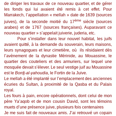
de diriger les travaux de ce nouveau quartier, et de gérer
les fonds qui lui avaient été remis à cet effet. Pour
Marrakech, l’appellation « mellah » date de 1639 (sources
ème
juives), de la seconde moitié du 17
siècle (sources
arabes) et de 1767 (sources françaises). Auparavant ce
nouveau quartier » s’appelait juiverie, juderia, etc.
Pour s’installer dans leur nouvel habitat, les juifs
avaient quitté, à la demande du souverain, leurs maisons,
leurs synagogues et leur cimetière, où ils résidaient dès
l’avènement de la dynastie Mérinide, au Mouassine, le
quartier des couteliers et des armuriers, sur lequel une
mosquée devait s’élever. Le seul vestige juif au Mouassine
est le
Bordj-al-yahoudia
, le Fortin de la Juive.
Le mellah a été implanté sur l’emplacement des anciennes
écuries du Sultan, à proximité de la Qasba et du Palais
royal.
Les fours à pain, encore opérationnels, dont celui de mon
père Ya’aqob et de mon cousin David, sont les témoins
muets d’une présence juive, plusieurs fois centenaires
Je me suis fait de nouveaux amis. J’ai retrouvé un copain