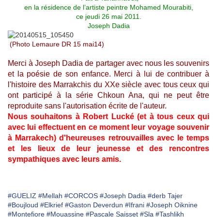
en la résidence de l’artiste peintre Mohamed Mourabiti,
ce jeudi 26 mai 2011.
Joseph Dadia
(Photo Lemaure DR 15 mai14)
Merci à Joseph Dadia de partager avec nous les souvenirs
et la poésie de son enfance. Merci à lui de contribuer à
l'histoire des Marrakchis du XXe siècle avec tous ceux qui
ont participé à la série Chkoun Ana, qui ne peut être
reproduite sans l'autorisation écrite de l'auteur.
Nous souhaitons à Robert Lucké (et à tous ceux qui
avec lui effectuent en ce moment leur voyage souvenir
à Marrakech) d'heureuses retrouvailles avec le temps
et les lieux de leur jeunesse et des rencontres
sympathiques avec leurs amis.
#GUELIZ
#Mellah
#CORCOS
#Joseph Dadia
#derb Tajer
#Boujloud
#Elkrief
#Gaston Deverdun
#Ifrani
#Joseph Oiknine
#Montefiore
#Mouassine
#Pascale Saisset
#Sla
#Tashlikh