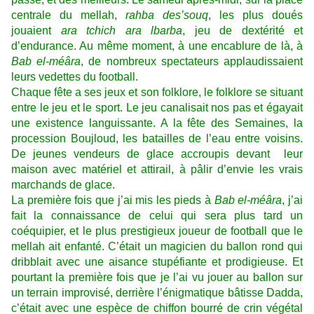
centrale du mellah,
rahba des’souq
, les plus doués
jouaient
ara tchich ara lbarba
, jeu de dextérité et
d’endurance. Au même moment, à une encablure de là, à
Bab el-méâra
, de nombreux spectateurs applaudissaient
leurs vedettes du football.
Chaque fête a ses jeux et son folklore, le folklore se situant
entre le jeu et le sport. Le jeu canalisait nos pas et égayait
une existence languissante. A la fête des Semaines, la
procession Boujloud, les batailles de l’eau entre voisins.
De jeunes vendeurs de glace accroupis devant leur
maison avec matériel et attirail, à pâlir d’envie les vrais
marchands de glace.
La première fois que j’ai mis les pieds à
Bab el-méâra
, j’ai
fait la connaissance de celui qui sera plus tard un
coéquipier, et le plus prestigieux joueur de football que le
mellah ait enfanté. C’était un magicien du ballon rond qui
dribblait avec une aisance stupéfiante et prodigieuse. Et
pourtant la première fois que je l’ai vu jouer au ballon sur
un terrain improvisé, derrière l’énigmatique bâtisse Dadda,
c’était avec une espèce de chiffon bourré de crin végétal