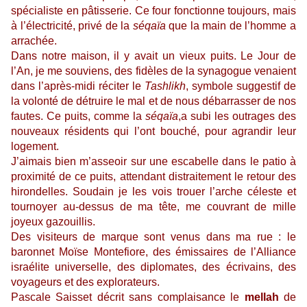
spécialiste en pâtisserie. Ce four fonctionne toujours, mais
à l’électricité, privé de la
séqaïa
que la main de l’homme a
arrachée.
Dans notre maison, il y avait un vieux puits. Le Jour de
l’An, je me souviens, des fidèles de la synagogue venaient
dans l’après-midi réciter le
Tashlikh
, symbole suggestif de
la volonté de détruire le mal et de nous débarrasser de nos
fautes. Ce puits, comme la
séqaïa
,a subi les outrages des
nouveaux résidents qui l’ont bouché, pour agrandir leur
logement.
J’aimais bien m’asseoir sur une escabelle dans le patio à
proximité de ce puits, attendant distraitement le retour des
hirondelles. Soudain je les vois trouer l’arche céleste et
tournoyer au-dessus de ma tête, me couvrant de mille
joyeux gazouillis.
Des visiteurs de marque sont venus dans ma rue : le
baronnet Moïse Montefiore, des émissaires de l’Alliance
israélite universelle, des diplomates, des écrivains, des
voyageurs et des explorateurs.
Pascale Saisset décrit sans complaisance le
mellah
de