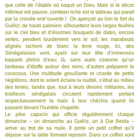
que celle de l’étable où naquit un Dieu. Mais si le décor
inférieur est pauvre, combien riche est le tableau qui parait
par la croisée entr’ouverte ! On aperçoit au loin le fort du
Guéliz; de hauts palmiers silhouettent leurs larges feuilles
sur le ciel bleu et d’énormes bouquets de dates, encore
vertes, pendent lourdement vers le sol; les marabouts
alignés tachent de blanc la terre rouge. Ici, des
Sénégalaises vont, ayant sur leur tête d’immenses
baquets pleins d’eau; là, sans autre costume qu’un
lambeau d’étoffe autour des reins, d’autres préparent le
couscous. Une multitude grouillante et criarde de petits
négrillons, dont le soleril éclaire la nudité, s’ébat au milieu
des tentes, tandis que, tout à leurs devoirs militaries, les
tirailleurs sénégalais circulent rapidement portant
respectueusement la main à leur chéchia quand ils
passent devant l’humble chapelle.
Le père capucin qui officie régulièrement chaque
dimanche – un dimanche au Guéliz, un à Dar Beida –
arrive au trot de sa mule. Il porte un petit coffret qu’il
dépose sur la table formant reposoir. Dans ce coffret sont