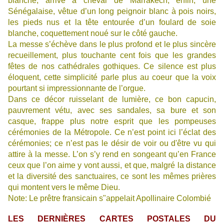
blanche, arrive à cheval de Marrakech; enfin, une
Sénégalaise, vêtue d’un long peignoir blanc à pois noirs,
les pieds nus et la tête entourée d’un foulard de soie
blanche, coquettement noué sur le côté gauche.
La messe s’échève dans le plus profond et le plus sincère
recueillement, plus touchante cent fois que les grandes
fêtes de nos cathédrales gothiques. Ce silence est plus
éloquent, cette simplicité parle plus au coeur que la voix
pourtant si impressionnante de l’orgue.
Dans ce décor ruisselant de lumière, ce bon capucin,
pauvrement vétu, avec ses sandales, sa bure et son
casque, frappe plus notre esprit que les pompeuses
cérémonies de la Métropole. Ce n’est point ici l’éclat des
cérémonies; ce n’est pas le désir de voir ou d'être vu qui
attire à la messe. L’on s’y rend en songeant qu’en France
ceux que l’on aime y vont aussi, et que, malgré la distance
et la diversité des sanctuaires, ce sont les mêmes prières
qui montent vers le même Dieu.
Note: Le prêtre fransicain s"appelait Apollinaire Colombié
LES DERNIÈRES CARTES POSTALES DU