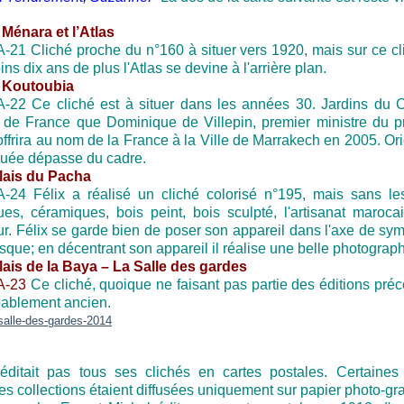
 Ménara et l’Atlas
Cliché proche du n°160 à situer vers 1920, mais sur ce cl
ns dix ans de plus l'Atlas se devine à l'arrière plan.
a Koutoubia
Ce cliché est à situer dans les années 30. Jardins du 
 de France que Dominique de Villepin, premier ministre du p
ffrira au nom de la France à la Ville de Marrakech en 2005. Orig
uée dépasse du cadre.
lais du Pacha
Félix a réalisé un cliché colorisé n°195, mais sans le
es, céramiques, bois peint, bois sculpté, l'artisanat maroca
ur. Félix se garde bien de poser son appareil dans l'axe de sym
sque; en décentrant son appareil il réalise une belle photograph
lais de la Baya – La Salle des gardes
Ce cliché, quoique ne faisant pas partie des éditions pré
bablement ancien.
'éditait pas tous ses clichés en cartes postales. Certaine
es collections étaient diffusées uniquement sur papier photo-gr