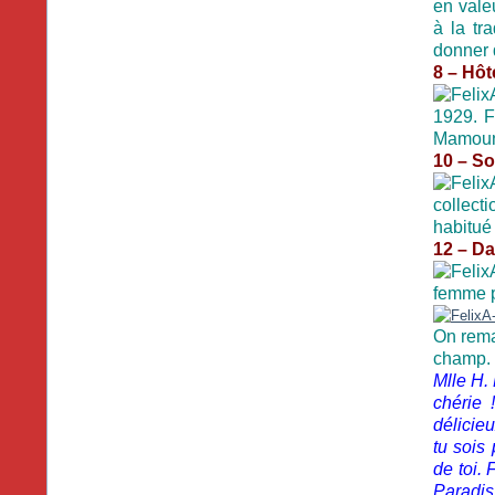
en vale
à la tr
donner 
8 – Hôt
1929. F
Mamounia
10 – So
collect
habitué 
12 – Da
femme p
On rema
champ. 
Mlle H.
chérie 
délicieu
tu sois
de toi. 
Paradis