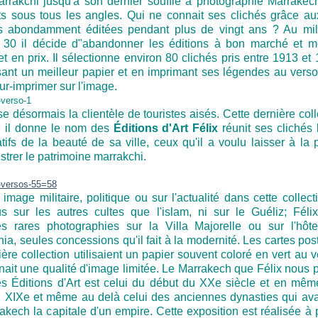
rrakchi jusqu'à son dernier souffle a photographié Marrakec
ts sous tous les angles. Qui ne connait ses clichés grâce au
s abondamment éditées pendant plus de vingt ans ? Au mil
30 il décide d"abandonner les éditions à bon marché et m
et en prix. Il sélectionne environ 80 clichés pris entre 1913 et
sant un meilleur papier et en imprimant ses légendes au verso
ur-imprimer sur l'image.
se désormais la clientèle de touristes aisés. Cette dernière coll
e il donne le nom des
Éditions d'Art Félix
réunit ses clichés 
atifs de la beauté de sa ville, ceux qu'il a voulu laisser à la p
ustrer le patrimoine marrakchi.
mage militaire, politique ou sur l'actualité dans cette collecti
s sur les autres cultes que l'islam, ni sur le Guéliz; Félix
s rares photographies sur la Villa Majorelle ou sur l'hôt
a, seules concessions qu'il fait à la modernité. Les cartes pos
ère collection utilisaient un papier souvent coloré en vert au v
nait une qualité d'image limitée. Le Marrakech que Félix nous 
s Éditions d'Art est celui du début du XXe siècle et en mê
u XIXe et même au delà celui des anciennes dynasties qui avai
akech la capitale d'un empire. Cette exposition est réalisée à p