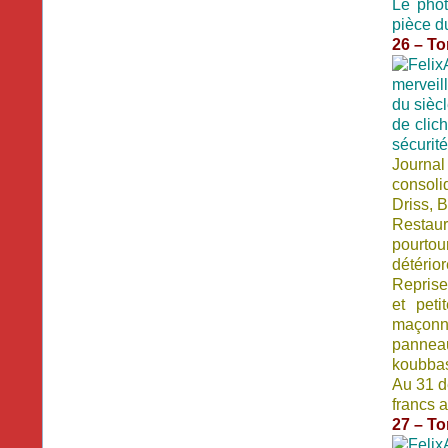
Le phot
pièce d
26 – T
merveil
du sièc
de clich
sécurit
Journal
consolid
Driss, 
Restaur
pourtou
détérior
Reprise
et peti
maçonne
panneau
koubba
Au 31 d
francs a
27 – T