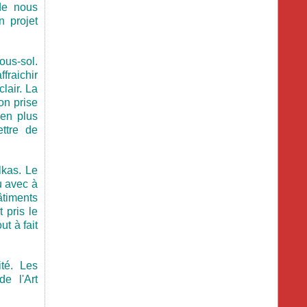
de nous
n projet
sous-sol.
fraichir
clair. La
on prise
ien plus
ttre de
lkas. Le
u avec à
âtiments
 pris le
t à fait
ité. Les
e l'Art