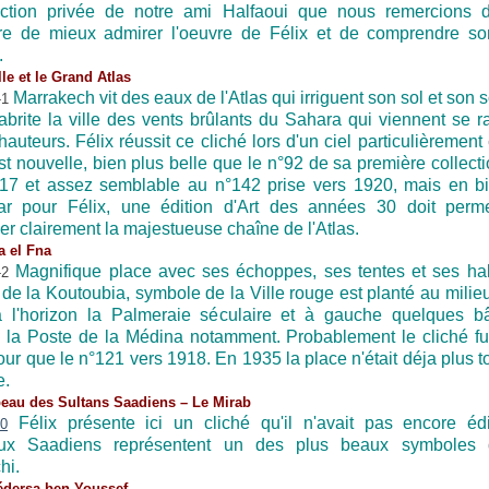
ection privée de notre ami Halfaoui que nous remercions 
re de mieux admirer l'oeuvre de Félix et de comprendre so
e.
lle et le Grand Atlas
Marrakech vit des eaux de l'Atlas qui irriguent son sol et son 
abrite la ville des vents brûlants du Sahara qui viennent se raf
hauteurs. Félix réussit ce cliché lors d'un ciel particulièrement 
st nouvelle, bien plus belle que le n°92 de sa première collecti
17 et assez semblable au n°142 prise vers 1920, mais en b
ar pour Félix, une édition d'Art des années 30 doit perme
er clairement la majestueuse chaîne de l'Atlas.
a el Fna
Magnifique place avec ses échoppes, ses tentes et ses ha
 de la Koutoubia, symbole de la Ville rouge est planté au milie
à l'horizon la Palmeraie séculaire et à gauche quelques b
, la Poste de la Médina notamment. Probablement le cliché fut
r que le n°121 vers 1918. En 1935 la place n'était déja plus tou
e.
eau des Sultans Saadiens – Le Mirab
Félix présente ici un cliché qu'il n'avait pas encore éd
ux Saadiens représentent un des plus beaux symboles d
hi.
édersa ben Youssef