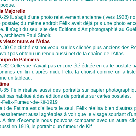
poque.
la Majorelle
IL s'agit d'une photo relativement ancienne ( vers 1928) no
e postale; du même endroit Félix avait déjà pris une photo enc
. Il s'agit du seul site des Editions d'Art photographié au Guéli
, architecte Paul Sinoir.
s vieux murs et l’Atlas
Ce cliché est nouveau, sur les clichés plus anciens des R
avait pas obtenu un rendu aussi net de la chaîne de l'Atlas.
roupe de Palmiers
Cette vue n'avait pas encore été éditée en carte postale pa
mmes en fin d'après midi. Félix la choisit comme un artiste
nne un tableau.
tima
Félix réalise aussi des portraits sur papier photographiqu
it pas habitué à des éditions de portraits sur cartes postales.
ait de Fatima est d'ailleurs le seul. Félix réalisa bien d'autres p
essairement aussi agréables à voir que le visage souriant d'u
. A titre d'exemple nous pouvons comparer avec un autre clic
aussi en 1919, le portrait d'un fumeur de Kif