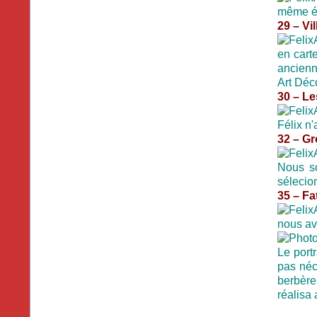
même é
29 – Vil
en cart
ancienne
Art Déco
30 – Le
Félix n'
32 – G
Nous so
sélecio
35 – Fa
nous ava
Le portr
pas néc
berbère
réalisa 