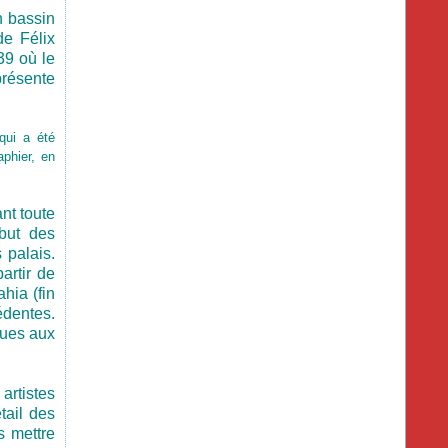
n bassin
de Félix
39 où le
présente
qui a été
aphier, en
nt toute
but des
s palais.
artir de
hia (fin
édentes.
ques aux
artistes
tail des
s mettre