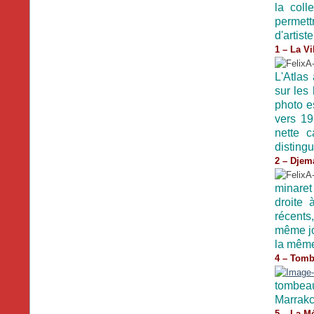
la coll
permett
d'artist
1 – La Vi
L'Atlas 
sur les 
photo e
vers 19
nette c
distingu
2 – Djem
minaret
droite 
récents
même jou
la mêm
4 – Tomb
tombea
Marrakc
5 – La M