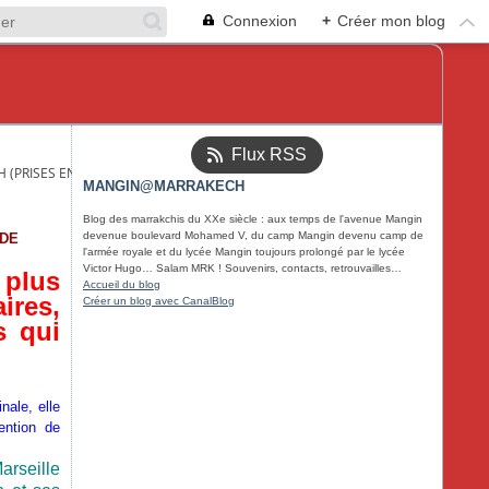
Connexion
+
Créer mon blog
Flux RSS
(PRISES ENTRE 1913 &1936)
MANGIN@MARRAKECH
Blog des marrakchis du XXe siècle : aux temps de l'avenue Mangin
devenue boulevard Mohamed V, du camp Mangin devenu camp de
 DE
l'armée royale et du lycée Mangin toujours prolongé par le lycée
Victor Hugo… Salam MRK ! Souvenirs, contacts, retrouvailles…
 plus
Accueil du blog
ires,
Créer un blog avec CanalBlog
s qui
nale, elle
ention de
arseille