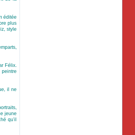
n éditée
ore plus
z, style
emparts,
r Félix.
 peintre
e, il ne
ortraits,
ne jeune
hé qu'il