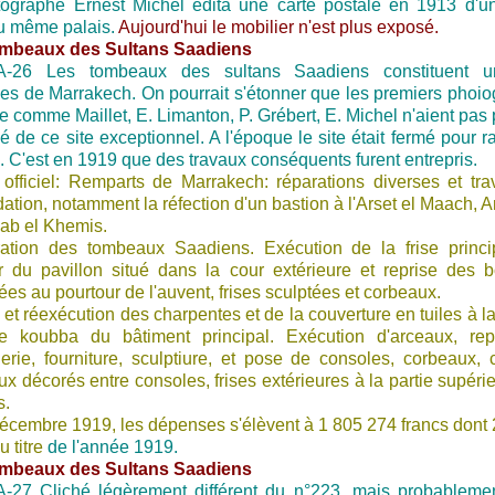
ographe Ernest Michel édita une carte postale en 1913 d'u
u même palais.
Aujourd'hui le mobilier n'est plus exposé.
ombeaux des Sultans Saadiens
Les tombeaux des sultans Saadiens constituent 
les de Marrakech. On pourrait s'étonner que les premiers phoi
le comme Maillet, E. Limanton, P. Grébert, E. Michel n'aient pas
é de ce site exceptionnel. A l'époque le site était fermé pour r
é. C'est en 1919 que des travaux conséquents furent entrepris.
 officiel: Remparts de Marrakech: réparations diverses et tr
ation, notamment la réfection d'un bastion à l'Arset el Maach, A
Bab el Khemis.
ation des tombeaux Saadiens. Exécution de la frise princi
r du pavillon situé dans la cour extérieure et reprise des b
ées au pourtour de l'auvent, frises sculptées et corbeaux.
 et réexécution des charpentes et de la couverture en tuiles à l
te koubba du bâtiment principal. Exécution d'arceaux, rep
rie, fourniture, sculptiure, et pose de consoles, corbeaux, 
x décorés entre consoles, frises extérieures à la partie supéri
s.
écembre 1919, les dépenses s'élèvent à 1 805 274 francs dont
u titre
de l'année 1919.
ombeaux des Sultans Saadiens
Cliché légèrement différent du n°223, mais probableme