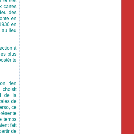
h et ses
x cartes
ieu des
onte en
 1936 en
 au lieu
ection à
les plus
ostérité
on, rien
 choisit
el de la
tales de
erso, ce
présente
me temps
ent fait
artir de