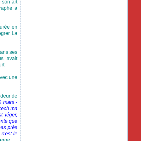
 son art
graphe à
urée en
égrer La
 dans ses
s avait
rt.
avec une
.
ndeur de
0 mars -
akech ma
t léger,
tente que
pas près
c'est le
ierge
.