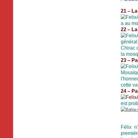
21 – La
a au moi
22 – L
général
Chirac o
la mosq
23 – Pa
Mosaïqu
l'honne
cette va
24 – Pa
est pro
Félix n
premièr