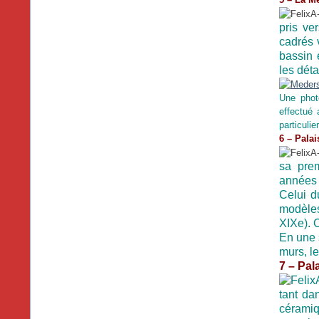
pris ve
cadrés 
bassin 
les déta
Une phot
effectué 
particulie
6 – Palai
sa pre
années 3
Celui d
modèles
XIXe). C
En une 
murs, le
7 – Pal
tant da
céramiq