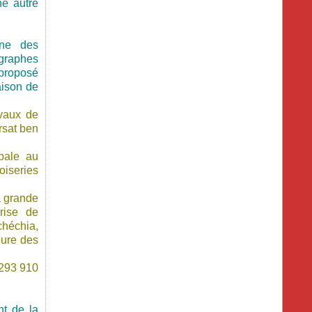
ne autre
une des
ographes
 proposé
aison de
avaux de
rsat ben
pale au
oiseries
a grande
rise de
chéchia,
eure des
 293 910
nt de la