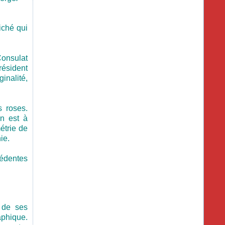
iché qui
Consulat
résident
inalité,
s roses.
in est à
étrie de
ie.
cédentes
s de ses
aphique.