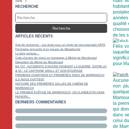
mais Ma
2008
Février
Mars
Avril
Mai
Juin
Juillet
Août
Septembre
Octobre
Novembre
Décembre
(3)
(2)
(6)
(3)
(5)
(4)
(5)
(4)
(9)
(20)
(5)
Janvier
Février
Mars
Avril
Mai
Juin
Juillet
Août
Septembre
Octobre
Novembre
Décembre
(4)
(4)
(4)
(4)
(5)
(4)
(2)
(3)
(10)
(17)
(22)
(5)
habitan
RECHERCHE
Janvier
Février
Mars
Avril
Mai
Juin
Juillet
Août
Septembre
Octobre
Novembre
(3)
(4)
(4)
(3)
(6)
(3)
(5)
(2)
(18)
(14)
(11)
postale
Janvier
Février
Mars
Avril
Mai
Juin
Juillet
Août
Septembre
Octobre
(6)
(6)
(7)
(4)
(7)
(5)
(3)
(4)
(17)
(18)
années 
Janvier
Février
Mars
Avril
Mai
Juin
Juillet
Août
Septembre
(5)
(4)
(5)
(3)
(14)
(8)
(4)
(5)
(9)
Janvier
Février
Mars
Avril
Mai
Juin
Juillet
(6)
(5)
(11)
(4)
(14)
(4)
(4)
qualité 
Janvier
Février
Mars
Avril
Mai
Juin
(10)
(6)
(17)
(4)
(3)
(4)
choisis
Janvier
Février
Mars
Avril
Mai
(18)
(14)
(7)
(6)
(4)
de les s
ARTICLES RÉCENTS
Janvier
Février
Mars
Avril
(17)
(15)
(4)
(5)
Janvier
Février
Mars
(19)
(14)
(9)
Janvier
Février
(13)
(18)
Avis de recherche : vos récits pour un projet de documentaire ARTE
Félix vi
Janvier
(16)
Prochaine rencontre d'un groupe de Marrakechis
laquell
Le blog perdure…
signific
Culte d'action de grace en hommage à Michel de Mondenard
Disparition de Michel de Mondenard
pour ill
BA 707 - ACCIDENTS D'AVIONS PENDANT LA GUERRE, ENTRE 43
& 45 - LE CAPITAINE GRALL ET SON ÉQUIPAGE
PREMIERS QUARTIERS ET PREMIÈRES RUES DE MARRAKECH
ILS NOUS QUITTENT
Aucune i
HISTOIRE DES PREMIÈRES SALLES DE CINÉMA DE
non plu
MARRAKECH
quelque
LE PREMIER ÉVÊQUE DE MARRAKECH, UN CLANDESTIN SANS
PAPIERS...
Mamouni
DERNIERS COMMENTAIRES
la premi
qui don
dans se
celui d
de Marr