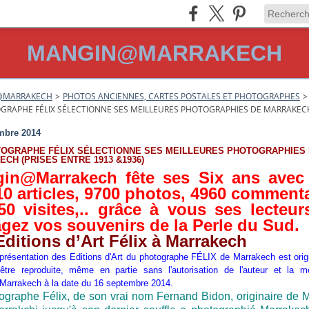
MANGIN@MARRAKECH
@MARRAKECH
>
PHOTOS ANCIENNES, CARTES POSTALES ET PHOTOGRAPHES
>
GRAPHE FÉLIX SÉLECTIONNE SES MEILLEURES PHOTOGRAPHIES DE MARRAKECH 
mbre 2014
TOGRAPHE FÉLIX SÉLECTIONNE SES MEILLEURES PHOTOGRAPHIES
CH (PRISES ENTRE 1913 &1936)
in@Marrakech fête ses Six ans avec
10 articles, 9700 photos, 4960 commenta
50 visites,.. grâce à vous ses lecteur
agez vos souvenirs de la Perle du Sud.
Editions d’Art Félix à Marrakech
résentation des Editions d'Art du photographe FÉLIX de Marrakech est origi
être reproduite, même en partie sans l'autorisation de l'auteur et la m
arrakech à la date du 16 septembre 2014.
ographe Félix, de son vrai nom Fernand Bidon, originaire de M