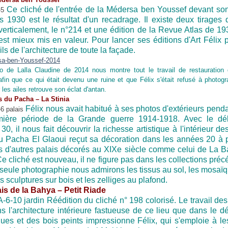
Ce cliché de l'entrée de la Médersa ben Youssef devant so
rs 1930 est le résultat d'un recadrage. Il existe deux tirages 
verticalement, le n°214 et une édition de la Revue Atlas de 19
est mieux mis en valeur. Pour lancer ses éditions d'Art Félix 
ils de l'architecture de toute la façade.
o de Lalla Claudine de 2014 nous montre tout le travail de restauration 
afin que ce qui était devenu une ruine et que Félix s'était refusé à photogr
r les ailes retrouve son éclat d'antan.
s du Pacha – La Stinia
Félix nous avait habitué à ses photos d'extérieurs penda
mière période de la Grande guerre 1914-1918. Avec le dé
0, il nous fait découvrir la richesse artistique à l'intérieur de
u Pacha El Glaoui reçut sa décoration dans les années 20 à p
 d'autres palais décorés au XIXe siècle comme celui de La Ba
e cliché est nouveau, il ne figure pas dans les collections préc
seule photographie nous admirons les tissus au sol, les mosaï
s sculptures sur bois et les zelliges au plafond.
ais de la Bahya – Petit Riade
Réédition du cliché n° 198 colorisé. Le travail des 
ns l'architecture intérieure fastueuse de ce lieu que dans le dé
ues et des bois peints impressionne Félix, qui s'emploie à le