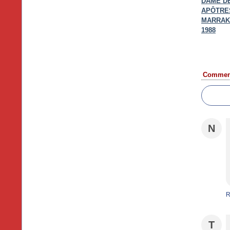
DAME D
APÔTRE
MARRAKE
1988
Comment
N
R
T