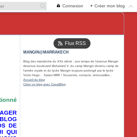
Connexion
+
Créer mon blog
Flux RSS
MANGIN@MARRAKECH
Blog des marrakchis du XXe siècle : aux temps de l'avenue Mangin
devenue boulevard Mohamed V, du camp Mangin devenu camp de
l'armée royale et du lycée Mangin toujours prolongé par le lycée
Victor Hugo… Salam MRK ! Souvenirs, contacts, retrouvailles…
Accueil du blog
Créer un blog avec CanalBlog
tionné
TAGER
 BLOG
OS DE
I QUI