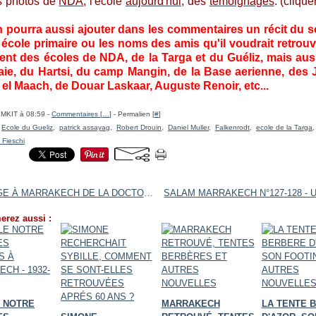
s photos de
NDA
, l'école
aujourd'hui
, des
témoignages
. (clique
pourra aussi ajouter dans les commentaires un récit du s
école primaire ou les noms des amis qu'il voudrait retrou
nt des écoles de NDA, de la Targa et du Guéliz, mais auss
ie, du Hartsi, du camp Mangin, de la Base aerienne, des J
 el Maach, de Douar Laskaar, Auguste Renoir, etc...
IMKIT à 08:59 -
Commentaires [
…
]
- Permalien [
#
]
,
Ecole du Gueliz
,
patrick assayag
,
Robert Drouin
,
Daniel Muller
,
Falkenrodt
,
ecole de la Targa
Fieschi
VOYAGE À MARRAKECH DE LA DOCTORESSE LÉGEY EN AOUT 1909
erez aussi :
E NOTRE
MARRAKECH
LA TENTE 