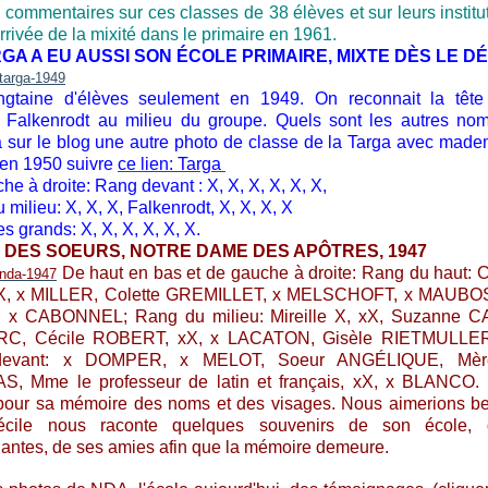
 commentaires sur ces classes de 38 élèves et sur leurs institut
arrivée de la mixité dans le primaire en 1961.
GA A EU AUSSI SON ÉCOLE PRIMAIRE, MIXTE DÈS LE D
ngtaine d'élèves seulement en 1949. On reconnait la tête
 Falkenrodt au milieu du groupe. Quels sont les autres no
a sur le blog une autre photo de classe de la Targa avec made
en 1950 suivre
ce lien: Targa
e à droite: Rang devant : X, X, X, X, X, X,
milieu: X, X, X, Falkenrodt, X, X, X, X
s grands: X, X, X, X, X, X.
 DES SOEURS, NOTRE DAME DES APÔTRES, 1947
De haut en bas et de gauche à droite:
Rang du haut: 
, x MILLER, Colette GREMILLET, x MELSCHOFT, x MAUBOS
I, x CABONNEL; Rang du milieu: Mireille X, xX, Suzanne C
C, Cécile ROBERT, xX, x LACATON, Gisèle RIETMULLE
 devant: x DOMPER, x MELOT, Soeur ANGÉLIQUE, Mè
, Mme le professeur de latin et français, xX, x BLANCO. 
pour sa mémoire des noms et des visages. Nous aimerions b
cile nous raconte quelques souvenirs de son école,
antes, de ses amies afin que la mémoire demeure.