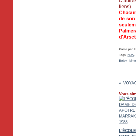
D'autre
liens)
Chacun 
de son 
seuleme
Palmera
d'Arset
Posté par T
Tags:
NDA
Belay
,
Mme 
Vous aim
L'ÉCOL