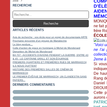
COM
2008
Février
Mars
Avril
Mai
Juin
Juillet
Août
Septembre
Octobre
Novembre
Décembre
(3)
(2)
(6)
(3)
(5)
(4)
(5)
(4)
(9)
(20)
(5)
Janvier
Février
Mars
Avril
Mai
Juin
Juillet
Août
Septembre
Octobre
Novembre
Décembre
(4)
(4)
(4)
(4)
(5)
(4)
(2)
(3)
(10)
(17)
(22)
(5)
RECHERCHE
D'ÉL
Janvier
Février
Mars
Avril
Mai
Juin
Juillet
Août
Septembre
Octobre
Novembre
(3)
(4)
(4)
(3)
(6)
(3)
(5)
(2)
(18)
(14)
(11)
AIDE
Janvier
Février
Mars
Avril
Mai
Juin
Juillet
Août
Septembre
Octobre
(6)
(6)
(7)
(4)
(7)
(5)
(3)
(4)
(17)
(18)
MÉMO
Janvier
Février
Mars
Avril
Mai
Juin
Juillet
Août
Septembre
(5)
(4)
(5)
(3)
(14)
(8)
(4)
(5)
(9)
Janvier
Février
Mars
Avril
Mai
Juin
Juillet
(6)
(5)
(11)
(4)
(14)
(4)
(4)
MONIQUE
Janvier
Février
Mars
Avril
Mai
Juin
(10)
(6)
(17)
(4)
(3)
(4)
ne fait 
Janvier
Février
Mars
Avril
Mai
(18)
(14)
(7)
(6)
(4)
ARTICLES RÉCENTS
Janvier
Février
Mars
Avril
(17)
(15)
(4)
(5)
frère Ro
Janvier
Février
Mars
(19)
(14)
(9)
ÉCOLE
Janvier
Février
(13)
(18)
Avis de recherche : vos récits pour un projet de documentaire ARTE
Janvier
(16)
Prochaine rencontre d'un groupe de Marrakechis
"Voici 
Le blog perdure…
Culte d'action de grace en hommage à Michel de Mondenard
ne l'ai
Disparition de Michel de Mondenard
collect
BA 707 - ACCIDENTS D'AVIONS PENDANT LA GUERRE, ENTRE 43
2eme à p
& 45 - LE CAPITAINE GRALL ET SON ÉQUIPAGE
PREMIERS QUARTIERS ET PREMIÈRES RUES DE MARRAKECH
Si vous
ILS NOUS QUITTENT
indique
HISTOIRE DES PREMIÈRES SALLES DE CINÉMA DE
De haut
MARRAKECH
LE PREMIER ÉVÊQUE DE MARRAKECH, UN CLANDESTIN SANS
Rang de
PAPIERS...
Daniel 
DERNIERS COMMENTAIRES
DROUIN
Cette p
aurons 
PATRIC
tard, no