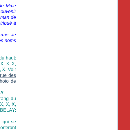
 de Mme
souvenir
Roman de
tribué à
arme. Je
des noms
du haut:
 X, X, X,
 X. Voir
 rue des
hoto de
AY
Rang du
X, X, X,
e BELAY;
x qui se
orteront