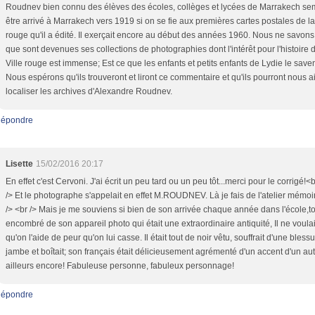
Roudnev bien connu des élèves des écoles, collèges et lycées de Marrakech se
être arrivé à Marrakech vers 1919 si on se fie aux premières cartes postales de la
rouge qu'il a édité. Il exerçait encore au début des années 1960. Nous ne savons
que sont devenues ses collections de photographies dont l'intérêt pour l'histoire d
Ville rouge est immense; Est ce que les enfants et petits enfants de Lydie le save
Nous espérons qu'ils trouveront et liront ce commentaire et qu'ils pourront nous a
localiser les archives d'Alexandre Roudnev.
épondre
Lisette
15/02/2016 20:17
En effet c'est Cervoni. J'ai écrit un peu tard ou un peu tôt...merci pour le corrigé!<b
/> Et le photographe s'appelait en effet M.ROUDNEV. Là je fais de l'atelier mémoir
/> <br /> Mais je me souviens si bien de son arrivée chaque année dans l'école,t
encombré de son appareil photo qui était une extraordinaire antiquité, Il ne voula
qu'on l'aide de peur qu'on lui casse. Il était tout de noir vêtu, souffrait d'une blessu
jambe et boîtait; son français était délicieusement agrémenté d'un accent d'un au
ailleurs encore! Fabuleuse personne, fabuleux personnage!
épondre