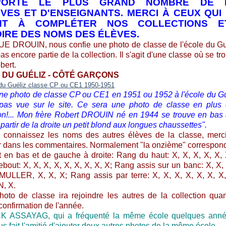
PORTE LE PLUS GRAND NOMBRE DE 
ÈVES ET D'ENSEIGNANTS. MERCI À CEUX QUI
NT À COMPLÉTER NOS COLLECTIONS E
IRE DES NOMS DES ÉLÈVES.
 DROUIN, nous confie une photo de classe de l'école du Gu
pas encore partie de la collection. Il s'agit d'une classe où se t
bert.
 DU GUÉLIZ - CÔTÉ GARÇONS
une photo de classe CP ou CE1 en 1951 ou 1952 à l'école du Gu
 pas vue sur le site. Ce sera une photo de classe en plus
ion!... Mon frère Robert DROUIN né en 1944 se trouve en bas 
artir de la droite un petit blond aux longues chaussettes".
 connaissez les noms des autres élèves de la classe, merc
r dans les commentaires. Normalement "la onzième" correspon
 en bas et de gauche à droite: Rang du haut: X, X, X, X, X, 
bout: X, X, X, X, X, X, X, X, X; Rang assis sur un banc: X, X, 
MULLER, X, X, X; Rang assis par terre: X, X, X, X, X, X, X
, X.
hoto de classe ira rejoindre les autres de la collection qu
confirmation de l'année.
K ASSAYAG, qui a fréquenté la même école quelques anné
us fait l'amitié d'ajouter deux autres photos de la même école.