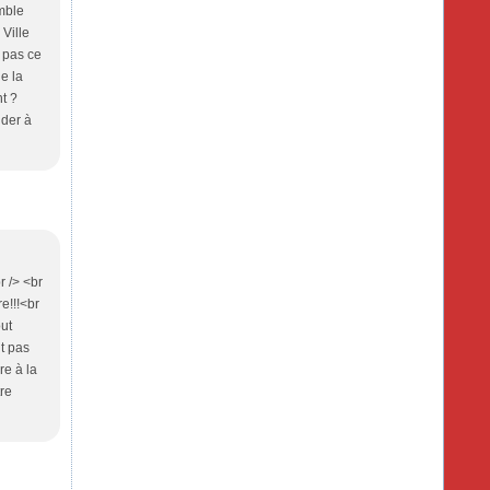
mble
 Ville
 pas ce
e la
nt ?
ider à
r /> <br
e!!!<br
out
it pas
re à la
tre