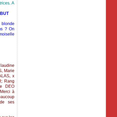
rices. A
ÉBUT
 blonde
ms ? On
moiselle
Claudine
, Marie
ALAS, x
R; Rang
re DEO
Merci à
eaucoup
 de ses