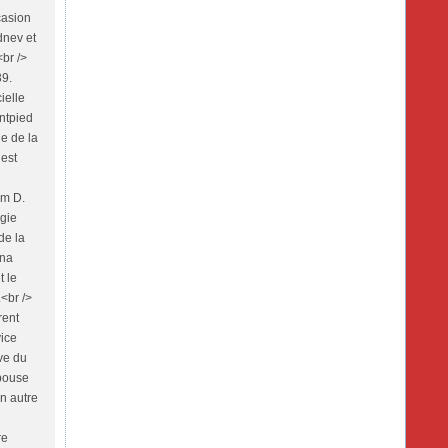
casion
dnev et
br />
39.
ielle
ntpied
e de la
 est
am D.
rgie
de la
ena
t le
.<br />
rent
vice
uve du
épouse
on autre
re