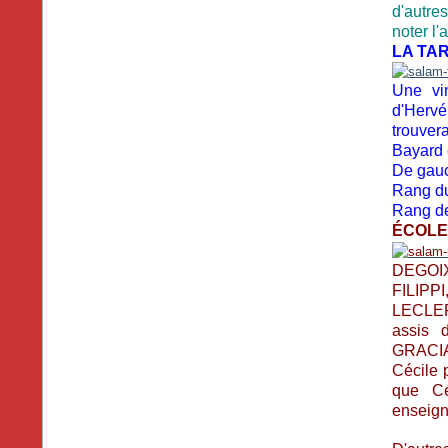
d'autres
noter l'
LA TAR
Une vi
d'Hervé
trouver
Bayard 
De gauch
Rang du 
Rang de
ÉCOLE
DEGOIX
FILIPP
LECLER
assis
GRACIAS
Cécile 
que Cé
enseign