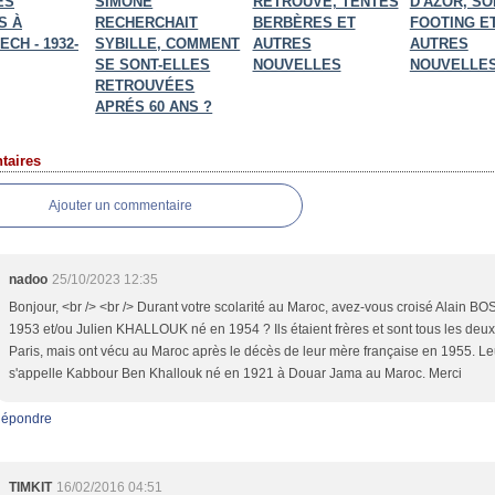
ES
SIMONE
RETROUVÉ, TENTES
D'AZOR, SO
S À
RECHERCHAIT
BERBÈRES ET
FOOTING E
CH - 1932-
SYBILLE, COMMENT
AUTRES
AUTRES
SE SONT-ELLES
NOUVELLES
NOUVELLE
RETROUVÉES
APRÉS 60 ANS ?
aires
Ajouter un commentaire
nadoo
25/10/2023 12:35
Bonjour, <br /> <br /> Durant votre scolarité au Maroc, avez-vous croisé Alain BO
1953 et/ou Julien KHALLOUK né en 1954 ? Ils étaient frères et sont tous les deux
Paris, mais ont vécu au Maroc après le décès de leur mère française en 1955. Le
s'appelle Kabbour Ben Khallouk né en 1921 à Douar Jama au Maroc. Merci
épondre
TIMKIT
16/02/2016 04:51