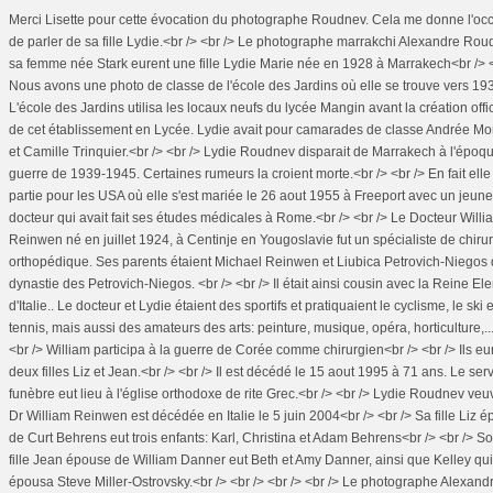
Merci Lisette pour cette évocation du photographe Roudnev. Cela me donne l'oc
de parler de sa fille Lydie.<br /> <br /> Le photographe marrakchi Alexandre Rou
sa femme née Stark eurent une fille Lydie Marie née en 1928 à Marrakech<br /> <
Nous avons une photo de classe de l'école des Jardins où elle se trouve vers 19
L'école des Jardins utilisa les locaux neufs du lycée Mangin avant la création offic
de cet établissement en Lycée. Lydie avait pour camarades de classe Andrée Mo
et Camille Trinquier.<br /> <br /> Lydie Roudnev disparait de Marrakech à l'époqu
guerre de 1939-1945. Certaines rumeurs la croient morte.<br /> <br /> En fait elle
partie pour les USA où elle s'est mariée le 26 aout 1955 à Freeport avec un jeune
docteur qui avait fait ses études médicales à Rome.<br /> <br /> Le Docteur Willi
Reinwen né en juillet 1924, à Centinje en Yougoslavie fut un spécialiste de chiru
orthopédique. Ses parents étaient Michael Reinwen et Liubica Petrovich-Niegos 
dynastie des Petrovich-Niegos. <br /> <br /> Il était ainsi cousin avec la Reine El
d'Italie.. Le docteur et Lydie étaient des sportifs et pratiquaient le cyclisme, le ski e
tennis, mais aussi des amateurs des arts: peinture, musique, opéra, horticulture,..
<br /> William participa à la guerre de Corée comme chirurgien<br /> <br /> Ils eu
deux filles Liz et Jean.<br /> <br /> Il est décédé le 15 aout 1995 à 71 ans. Le ser
funèbre eut lieu à l'église orthodoxe de rite Grec.<br /> <br /> Lydie Roudnev ve
Dr William Reinwen est décédée en Italie le 5 juin 2004<br /> <br /> Sa fille Liz 
de Curt Behrens eut trois enfants: Karl, Christina et Adam Behrens<br /> <br /> S
fille Jean épouse de William Danner eut Beth et Amy Danner, ainsi que Kelley qui
épousa Steve Miller-Ostrovsky.<br /> <br /> <br /> <br /> Le photographe Alexand