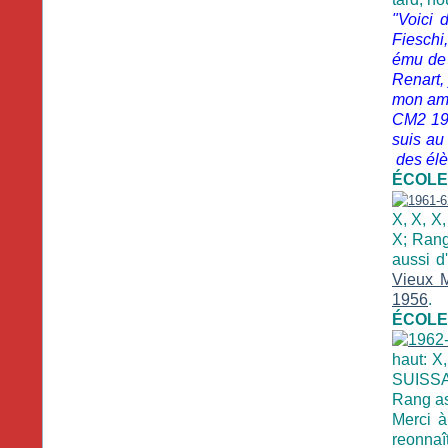
"Voici
Fieschi
ému de 
Renart,
mon amo
CM2 196
suis au
des élè
ÉCOLE 
X, X, X,
X; Rang
aussi d
Vieux M
1956
.
ÉCOLE 
haut: X
SUISSA 
Rang as
Merci à
reonnaî