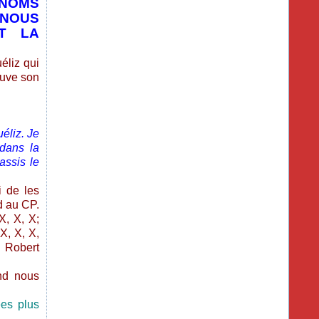
NOMS
 NOUS
T LA
éliz qui
rouve son
éliz. Je
 dans la
assis le
i de les
d au CP.
X, X, X;
X, X, X,
, Robert
and nous
es plus