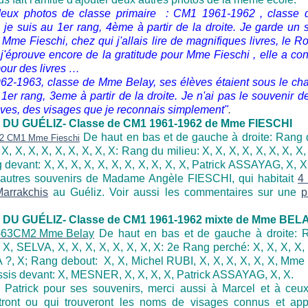
 deux photos de classe primaire : CM1 1961-1962 , classe
, je suis au 1
er
rang, 4ème à partir de la droite. Je garde un 
Mme Fieschi, chez qui j'allais lire de magnifiques livres, le 
 j'éprouve encore de la gratitude pour Mme Fieschi , elle a con
ur des livres …
2-1963, classe de Mme Belay, ses élèves étaient sous le ch
 1er rang, 3eme à partir de la droite. Je n'ai pas le souvenir 
ves, des visages que je reconnais simplement"
.
DU GUÉLIZ- Classe de CM1 1961-1962 de Mme FIESCHI
De haut en bas et de gauche à droite: Rang 
 X, X, X, X, X, X, X, X, X: Rang du milieu: X, X, X, X, X, X, X, X,
 devant: X, X, X, X, X, X, X, X, X, X, X, Patrick ASSAYAG, X, X,
'autres souvenirs de Madame Angèle FIESCHI, qui habitait
4
arrakchis
au Guéliz. Voir aussi les commentaires sur une
p
DU GUÉLIZ- Classe de CM1 1961-1962 mixte de Mme BEL
De haut en bas et de gauche à droite: 
, X, SELVA, X, X, X, X, X, X, X, X: 2e Rang perché: X, X, X, X, 
?, X; Rang debout: X, X, Michel RUBI, X, X, X, X, X, X, Mm
sis devant: X, MESNER, X, X, X, X, Patrick ASSAYAG, X, X.
 Patrick pour ses souvenirs, merci aussi à Marcel et à ceu
tront ou qui trouveront les noms de visages connus et app