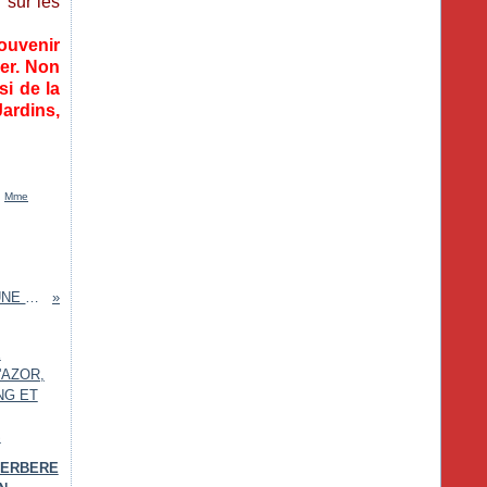
r sur les
ouvenir
ver. Non
i de la
ardins,
,
Mme
SALAM MARRAKECH N°127-128 - UNE REVUE PLEINE DE TRÉSORS
BERBERE