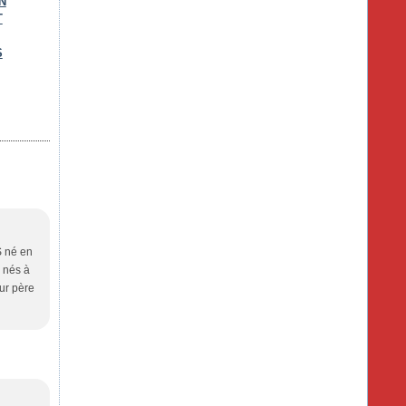
N
T
S
S né en
 nés à
ur père