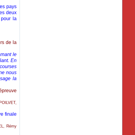
les pays
Les deux
 pour la
rs de la
rnant le
iant. En
courses
 ne nous
sage la
’épreuve
POILVET,
e finale
EL, Rémy