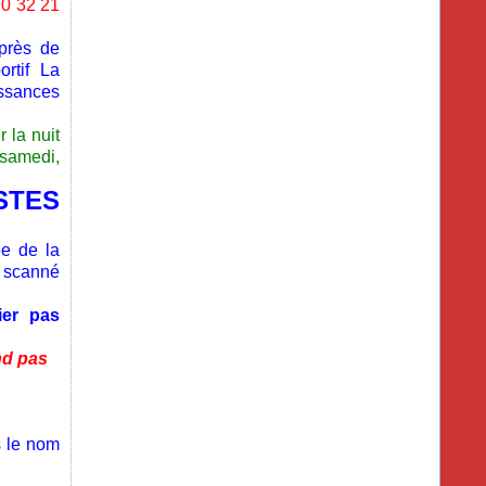
90 32 21
près de
rtif La
ssances
 la nuit
 samedi,
TES
e de la
 scanné
ier pas
nd pas
s le nom