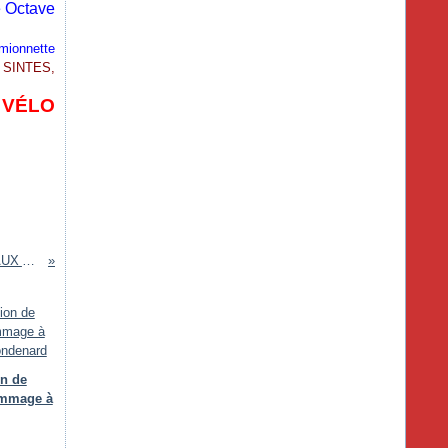
e Octave
mionnette
 SINTES,
 VÉLO
6 QUESTIONS POSÉES AUX ANCIENS DE MARRAKECH - QUI S'EN SOUVIENT ?
on de
ommage à