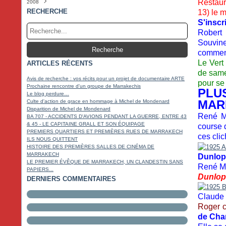
Restaur
2008
Février
Mars
Avril
Mai
Juin
Juillet
Août
Septembre
Octobre
Novembre
Décembre
(3)
(2)
(6)
(3)
(5)
(4)
(5)
(4)
(9)
(20)
(5)
Janvier
Février
Mars
Avril
Mai
Juin
Juillet
Août
Septembre
Octobre
Novembre
Décembre
(4)
(4)
(4)
(4)
(5)
(4)
(2)
(3)
(10)
(17)
(22)
(5)
RECHERCHE
13) le 
Janvier
Février
Mars
Avril
Mai
Juin
Juillet
Août
Septembre
Octobre
Novembre
(3)
(4)
(4)
(3)
(6)
(3)
(5)
(2)
(18)
(14)
(11)
S'insc
Janvier
Février
Mars
Avril
Mai
Juin
Juillet
Août
Septembre
Octobre
(6)
(6)
(7)
(4)
(7)
(5)
(3)
(4)
(17)
(18)
Robert
Janvier
Février
Mars
Avril
Mai
Juin
Juillet
Août
Septembre
(5)
(4)
(5)
(3)
(14)
(8)
(4)
(5)
(9)
Janvier
Février
Mars
Avril
Mai
Juin
Juillet
(6)
(5)
(11)
(4)
(14)
(4)
(4)
Souvine
Janvier
Février
Mars
Avril
Mai
Juin
(10)
(6)
(17)
(4)
(3)
(4)
commenc
Janvier
Février
Mars
Avril
Mai
(18)
(14)
(7)
(6)
(4)
Le Vert
ARTICLES RÉCENTS
Janvier
Février
Mars
Avril
(17)
(15)
(4)
(5)
Janvier
Février
Mars
(19)
(14)
(9)
de same
Janvier
Février
(13)
(18)
Avis de recherche : vos récits pour un projet de documentaire ARTE
pour se 
Janvier
(16)
Prochaine rencontre d'un groupe de Marrakechis
PL
Le blog perdure…
MAR
Culte d'action de grace en hommage à Michel de Mondenard
Disparition de Michel de Mondenard
René ME
BA 707 - ACCIDENTS D'AVIONS PENDANT LA GUERRE, ENTRE 43
& 45 - LE CAPITAINE GRALL ET SON ÉQUIPAGE
course 
PREMIERS QUARTIERS ET PREMIÈRES RUES DE MARRAKECH
ces clic
ILS NOUS QUITTENT
HISTOIRE DES PREMIÈRES SALLES DE CINÉMA DE
MARRAKECH
Dunlop
LE PREMIER ÉVÊQUE DE MARRAKECH, UN CLANDESTIN SANS
René Me
PAPIERS...
Dunlop
DERNIERS COMMENTAIRES
Claude 
Roger 
de Cha