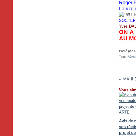
Roger B
Lapize e
SOCHEP
Yves DAL
ON A
AU MO
Posté par T
Tags:
Rémi
Vous aim
Avis de 
vos réci
projet de