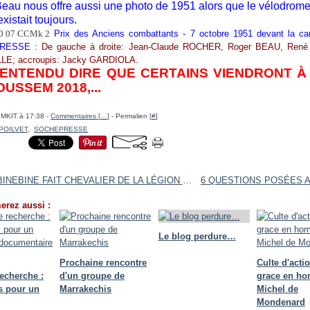
eau nous offre aussi une photo de 1951 alors que le vélodrom
xistait toujours.
Prix des Anciens combattants - 7 octobre 1951 devant la ca
RESSE :
De gauche à droite: Jean-Claude ROCHER, Roger BEAU, René
LE; accroupis: Jacky GARDIOLA.
 ENTENDU DIRE QUE CERTAINS VIENDRONT À
USSEM 2018,...
IMKIT à 17:38 -
Commentaires [
…
]
- Permalien [
#
]
 POILVET
,
SOCHEPRESSE
MAHI BINEBINE FAIT CHEVALIER DE LA LÉGION D'HONNEUR - MONICA MONTRE MARRAKECH À JULIETTE, SA PETITE FILLE
erez aussi :
Le blog perdure…
Prochaine rencontre
Culte d'acti
recherche :
d'un groupe de
grace en h
ts pour un
Marrakechis
Michel de
Mondenard