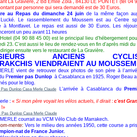
ant La Gravière, 2 Bd Emile Zola , 84130 LE PONTET (tél 04 
montant par personne qui sera demandé est de 30 Euros.
rire au Repas du dimanche 24 juin
de la même façon au
 Lucké. Le rassemblement du Moussem est au Centre spo
 à Montfavet. Le repas est aussi de 30 Euros. Les réjoui
eront un peu avant 11 heures
 Hotel (04 90 88 45 00) est le principal lieu d'hébergement pour
di 23. C'est aussi le lieu de rendez-vous en fin d'après midi du
diriger ensuite vers le restaurant de La Gravière.
USIEURS ANCIENS CYCLIS
RAKCHIS VIENDRAIENT AU MOUSSEM
RLE vient de retrouver deux photos de son père à l’arrivé
du P
remier pas Dunlop
à Casablanca en 1925. Roger Beau a
hés pour le blog.
L'arrivée à Casablanca du
Prem
rle :
«
Si mon père voyait les vélos actuels, il dirait
:
c’est Gra
!»
MERLE courrait au VCM Vélo Club de Marrakech.
com-mente:
Vers le milieu des années 1950, cette course a pri
mpion-nat de France Junior.