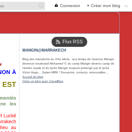
Connexion
+
Créer mon blog
Flux RSS
MANGIN@MARRAKECH
Blog des marrakchis du XXe siècle : aux temps de l'avenue Mangin
devenue boulevard Mohamed V, du camp Mangin devenu camp de
N
l'armée royale et du lycée Mangin toujours prolongé par le lycée
NON À
Victor Hugo… Salam MRK ! Souvenirs, contacts, retrouvailles…
Accueil du blog
Créer un blog avec CanalBlog
 EST
rémentés
ne les
rt Lucké
arrakech
lieu au