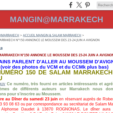
MANGIN@MARRAKECH
@MARRAKECH
>
ACCUEIL MANGIN & SALAM MARRAKECH
>
RRAKECH N°150 ANNONCE LE MOUSSEM DES 23-24 JUIN A AVIGNON
18
ARRAKECH N°150 ANNONCE LE MOUSSEM DES 23-24 JUIN A AVIGNO
AINS PARLENT D'ALLER AU MOUSSEM D'AVIG
(voir des photos du VCM et du CCMk plus bas)
NUMÉRO 150 DE SALAM MARRAKECH
U
Ce numéro, très fourni en articles intéressants et ag
mes de différents auteurs sur Marrakech nous don
ons pour s'inscrire au Moussem
.
ire au Dîner du samedi 23 juin
en réservant auprès de Robe
3 93 08 63 ou par correspondance au secrétariat de Salam M
 Alphonse Daudet à 13870 ROGNONAS. Le dîner aura 