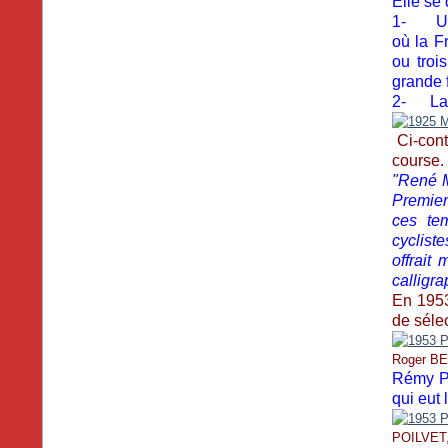
Elle se 
1- Une 
où la F
ou troi
grande f
2- La f
Ci-cont
course.
"René M
Premier
ces te
cyclist
offrait
calligr
En 195
de sélec
Roger BE
Rémy Po
qui eut
POILVET