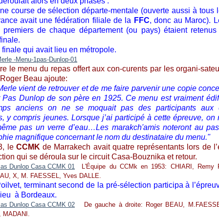
déroulait alors en deux phases :
course de sélection départe-mentale (ouverte aussi à tous 
rance avait une fédération filiale de la
FFC
, donc au Maroc). 
s premiers de chaque département (ou pays) étaient retenus
inale.
inale qui avait lieu en métropole.
re le menu du repas offert aux con-curents par les organi-sateu
 Roger Beau ajoute:
erle vient de retrouver et de me faire parvenir une copie conce
 Pas Dunlop de son père en 1925. Ce menu est vraiment édif
mps anciens on ne se moquait pas des participants aux 
es, y compris jeunes. Lorsque j’ai participé à cette épreuve, on
 même pas un verre d’eau…Les marakch'amis noteront au pas
aphie magnifique concernant le nom du destinataire du menu."
3, le
CCMK
de Marrakech avait quatre représentants lors de l
tion qui se déroula sur le circuit Casa-Bouznika et retour.
L'Équipe du CCMk en 1953: CHIARI, Remy 
AU, X, M. FAESSEL, Yves DALLE.
ilvet, terminant second de la pré-sélection participa à l’épreuv
 lieu à Bordeaux.
De gauche à droite: Roger BEAU, M.FAESS
, MADANI.