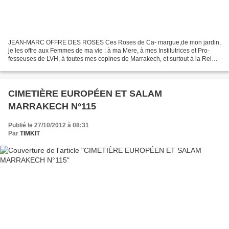
JEAN-MARC OFFRE DES ROSES Ces Roses de Ca- margue,de mon jardin,
je les offre aux Femmes de ma vie : à ma Mere, à mes Institutrices et Pro-
fesseuses de LVH, à toutes mes copines de Marrakech, et surtout à la Reine
d'Autriche qui n' a de cesse de me taquiner...
CIMETIÈRE EUROPÉEN ET SALAM
MARRAKECH N°115
Publié le 27/10/2012 à 08:31
Par
TIMKIT