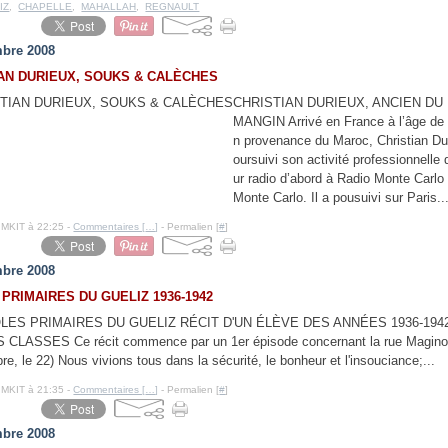
IZ
,
CHAPELLE
,
MAHALLAH
,
REGNAULT
bre 2008
AN DURIEUX, SOUKS & CALÈCHES
CHRISTIAN DURIEUX, ANCIEN DU
MANGIN Arrivé en France à l’âge de
n provenance du Maroc, Christian Du
oursuivi son activité professionnelle
ur radio d’abord à Radio Monte Carlo 
Monte Carlo. Il a pousuivi sur Paris..
IMKIT à 22:25 -
Commentaires [
…
]
- Permalien [
#
]
bre 2008
PRIMAIRES DU GUELIZ 1936-1942
LES PRIMAIRES DU GUELIZ RÉCIT D'UN ÉLÈVE DES ANNÉES 1936-1942.
S CLASSES Ce récit commence par un 1er épisode concernant la rue Maginot
bre, le 22) Nous vivions tous dans la sécurité, le bonheur et l'insouciance;...
IMKIT à 21:35 -
Commentaires [
…
]
- Permalien [
#
]
bre 2008