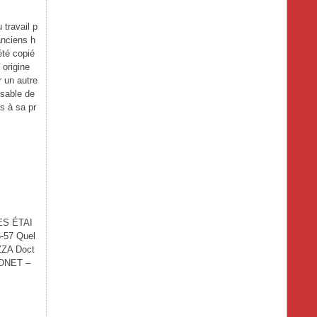
travail p
anciens h
été copié
 origine
 un autre
nsable de
as à sa pr
ES ÉTAI
57 Quel
ZZA Doct
RONET –