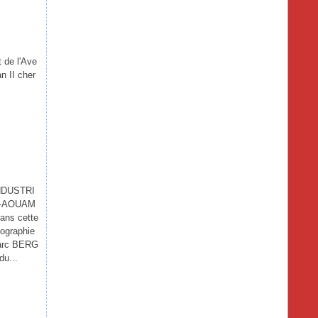
de l'Ave
n II cher
NDUSTRI
L-AOUAM
ans cette
tographie
Marc BERG
u...