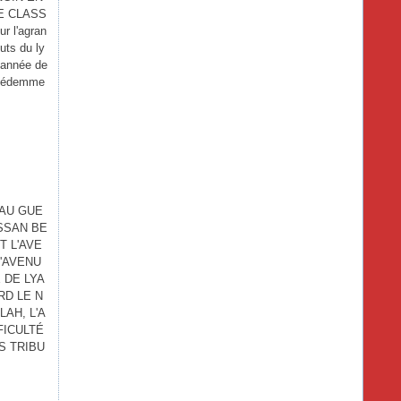
E CLASS
ur l'agran
uts du ly
e année de
écédemme
AU GUE
SSAN BE
T L'AVE
'AVENU
 DE LYA
RD LE N
AH, L'A
FICULTÉ
S TRIBU