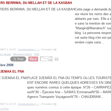
RS BERRIMA, DU MELLAH ET DE LA KASBAH
Cette page a demandé du 
our réunir les noms des 
abitants par rues. Elle a 
e sans la mention de son
"Mangin@Marrakech" sur
blog. La personne respo
cet autre blog n'en est p
emière copie sans...
IMKIT à 19:55 -
Commentaires [
…
]
- Permalien [
#
]
ues Hazan
,
Menahem Elbaz
,
OSE
bre 2008
DJEMAA EL FNA
PLACE DJEMÂÂ EL FNA DU TEMPS Où LES TOURIST
ENT ENCORE RARES QUELQUES ADRESSES EN 1956-
ques numéros connus à cette époque :N°26 – CARRAPE
eurN°30 – Épicerie fine – SAWAS EmmanuelN°50 – MA
Agence Transports VoyageursN°78 – CHAUDIRAM...
IMKIT à 10:25 -
Commentaires [
…
]
- Permalien [
#
]
 el Fna