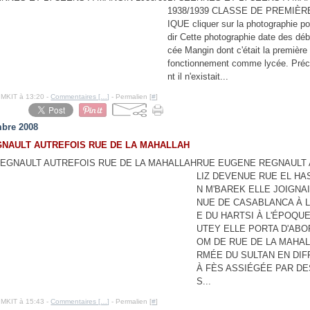
1938/1939 CLASSE DE PREMIÈR
IQUE cliquer sur la photographie po
dir Cette photographie date des déb
cée Mangin dont c'était la premièr
fonctionnement comme lycée. Pr
nt il n'existait...
IMKIT à 13:20 -
Commentaires [
…
]
- Permalien [
#
]
bre 2008
GNAULT AUTREFOIS RUE DE LA MAHALLAH
RUE EUGENE REGNAULT 
LIZ DEVENUE RUE EL HA
N M'BAREK ELLE JOIGNAI
NUE DE CASABLANCA À L
E DU HARTSI À L'ÉPOQUE
UTEY ELLE PORTA D'ABO
OM DE RUE DE LA MAHALL
RMÉE DU SULTAN EN DIF
À FÈS ASSIÉGÉE PAR DE
S...
IMKIT à 15:43 -
Commentaires [
…
]
- Permalien [
#
]