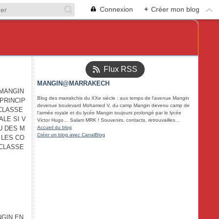
Connexion
+
Créer mon blog
Flux RSS
MANGIN@MARRAKECH
 MANGIN
Blog des marrakchis du XXe siècle : aux temps de l'avenue Mangin
 PRINCIP
devenue boulevard Mohamed V, du camp Mangin devenu camp de
CLASSE
l'armée royale et du lycée Mangin toujours prolongé par le lycée
ALE SI V
Victor Hugo… Salam MRK ! Souvenirs, contacts, retrouvailles…
U DES M
Accueil du blog
Créer un blog avec CanalBlog
 LES CO
 CLASSE
NGIN EN