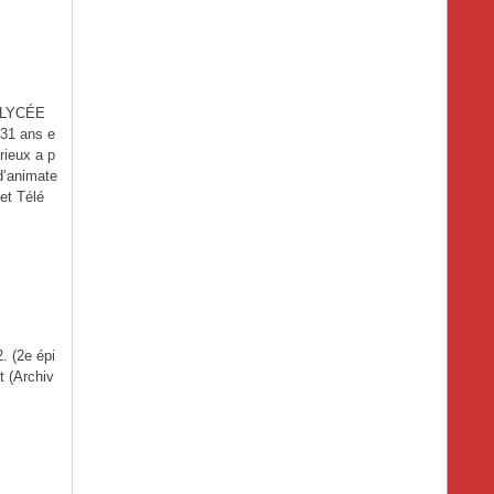
 LYCÉE
 31 ans e
rieux a p
 d’animate
et Télé
.
 (2e épi
 (Archiv