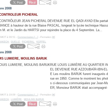
re 2008
 CONTROLEUR PICHERAL
CONTRÔLEUR JEAN PICHERAL DEVENUE RUE EL QADI AYAD Elle partait 
ANCE à hauteur de la rue Blaise PASCAL, longeait le lycée technique Hassa
an M. et le Jardin du HARTSI pour rejoindre la place du 4 Septembre. La...
IMKIT à 09:51 -
Commentaires [
…
]
- Permalien [
#
]
RAKECH
,
GUELIZ
,
PICHERAL
,
KOFFEL
re 2008
IS LUMIERE, MOULINS BARUK
RUE LOUIS LUMIÈRE AU QUARTIER I
EL DEVENUE RUE AZZOUBAÏR-IBN-E
E Les moulins BARUK furent inaugurés d
rue en 1950. Comme le montrent les pho
s ci-dessous communiquées par Jean-
ER, Monsieur BARUK était accompagné d
IMKIT à 19:09 -
Commentaires [
…
]
- Permalien [
#
]
RAKECH
,
LUMIÈRE
,
MOULINS BARUK