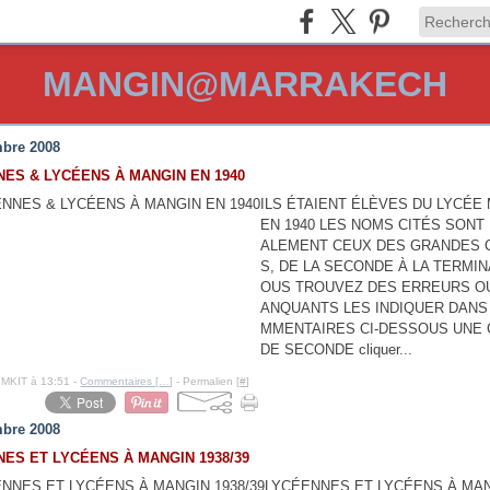
MANGIN@MARRAKECH
bre 2008
ES & LYCÉENS À MANGIN EN 1940
ILS ÉTAIENT ÉLÈVES DU LYCÉE
EN 1940 LES NOMS CITÉS SONT
ALEMENT CEUX DES GRANDES 
S, DE LA SECONDE À LA TERMIN
OUS TROUVEZ DES ERREURS O
ANQUANTS LES INDIQUER DANS
MMENTAIRES CI-DESSOUS UNE
DE SECONDE cliquer...
IMKIT à 13:51 -
Commentaires [
…
]
- Permalien [
#
]
bre 2008
ES ET LYCÉENS À MANGIN 1938/39
LYCÉENNES ET LYCÉENS À MA