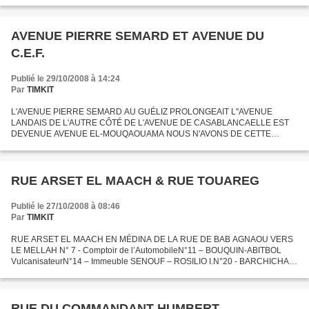
pour l'agrandir EN 1956-57 DE NOMBREUSES PERSONNES, ACTIVITÉS
LIBÉRALES,...
AVENUE PIERRE SEMARD ET AVENUE DU
C.E.F.
Publié le 29/10/2008 à 14:24
Par
TIMKIT
L'AVENUE PIERRE SEMARD AU GUÉLIZ PROLONGEAIT L''AVENUE
LANDAIS DE L'AUTRE CÔTÉ DE L'AVENUE DE CASABLANCAELLE EST
DEVENUE AVENUE EL-MOUQAOUAMA NOUS N'AVONS DE CETTE
AVENUE QU'UNE LISTE DE QUELQUES NUMÉROSN°3 - DUNAISN°8 –
ARRONDEAUN°8 – LABRY inspecteur...
RUE ARSET EL MAACH & RUE TOUAREG
Publié le 27/10/2008 à 08:46
Par
TIMKIT
RUE ARSET EL MAACH EN MÉDINA DE LA RUE DE BAB AGNAOU VERS
LE MELLAH N° 7 - Comptoir de l’AutomobileN°11 – BOUQUIN-ABITBOL
VulcanisateurN°14 – Immeuble SENOUF – ROSILIO I.N°20 - BARCHICHAT,
commerce d'amandesN°35 – Imprimerie populaire _ Abdeslam
ZERHOUSSIN°43...
RUE DU COMMANDANT HUMBERT