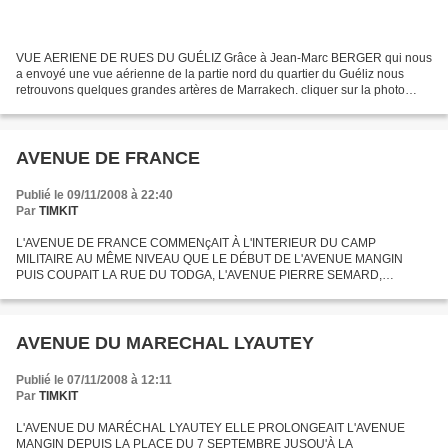
VUE AERIENE DE RUES DU GUÉLIZ Grâce à Jean-Marc BERGER qui nous
a envoyé une vue aérienne de la partie nord du quartier du Guéliz nous
retrouvons quelques grandes artères de Marrakech. cliquer sur la photo
pour l'agrandir Cette photographie de la fin...
AVENUE DE FRANCE
Publié le 09/11/2008 à 22:40
Par
TIMKIT
L'AVENUE DE FRANCE COMMENçAIT À L'INTERIEUR DU CAMP
MILITAIRE AU MÊME NIVEAU QUE LE DÉBUT DE L'AVENUE MANGIN
PUIS COUPAIT LA RUE DU TODGA, L'AVENUE PIERRE SEMARD,
JOIGNAIT L'AVENUE DE CASABLANCA À HAUTEUR DE L'AVENUE
RAYMOND POINCARÉ, ENSUITE ELLE DEVENAIT...
AVENUE DU MARECHAL LYAUTEY
Publié le 07/11/2008 à 12:11
Par
TIMKIT
L'AVENUE DU MARÉCHAL LYAUTEY ELLE PROLONGEAIT L'AVENUE
MANGIN DEPUIS LA PLACE DU 7 SEPTEMBRE JUSQU'À LA