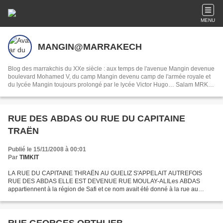
MENU
MANGIN@MARRAKECH
Blog des marrakchis du XXe siècle : aux temps de l'avenue Mangin devenue
boulevard Mohamed V, du camp Mangin devenu camp de l'armée royale et
du lycée Mangin toujours prolongé par le lycée Victor Hugo… Salam MRK !
Souvenirs, contacts, retrouvailles…
RUE DES ABDAS OU RUE DU CAPITAINE
TRAËN
Publié le 15/11/2008 à 00:01
Par
TIMKIT
LA RUE DU CAPITAINE THRAËN AU GUELIZ S'APPELAIT AUTREFOIS
RUE DES ABDAS ELLE EST DEVENUE RUE MOULAY-ALILes ABDAS
appartiennent à la région de Safi et ce nom avait été donné à la rue au
temps de Lyautey en même temps que d'autres rues qui furent nommées...