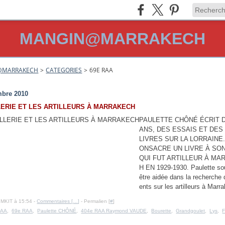
MANGIN@MARRAKECH
@MARRAKECH
>
CATEGORIES
>
69E RAA
mbre 2010
LERIE ET LES ARTILLEURS À MARRAKECH
PAULETTE CHÔNÉ ÉCRIT 
ANS, DES ESSAIS ET DES
LIVRES SUR LA LORRAINE.
ONSACRE UN LIVRE À SO
QUI FUT ARTILLEUR À MA
H EN 1929-1930. Paulette sou
être aidée dans la recherche
ents sur les artilleurs à Marra
IMKIT à 15:54 -
Commentaires [
…
]
- Permalien [
#
]
RAA
,
69e RAA
,
Paulette CHÔNÉ
,
404e RAA Raymond VAUDE
,
Bourette
,
Grandgoulet
,
Lys
,
F