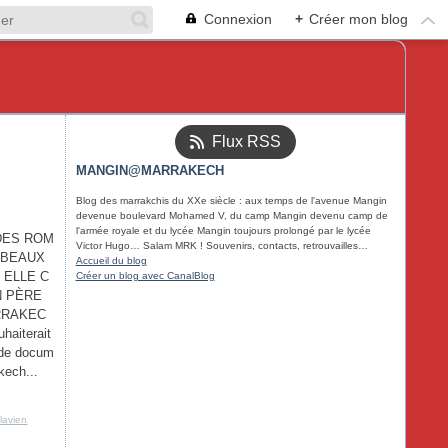
Connexion
+
Créer mon blog
Flux RSS
MANGIN@MARRAKECH
Blog des marrakchis du XXe siècle : aux temps de l'avenue Mangin
devenue boulevard Mohamed V, du camp Mangin devenu camp de
l'armée royale et du lycée Mangin toujours prolongé par le lycée
DES ROM
Victor Hugo… Salam MRK ! Souvenirs, contacts, retrouvailles…
 BEAUX
Accueil du blog
 ELLE C
Créer un blog avec CanalBlog
N PÈRE
RRAKEC
haiterait
 de docum
kech...
lavien