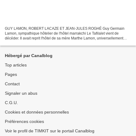
GUY LAMON, ROBERT LACAZE ET JEAN-JULES ROGHÉ Guy Germain
Lamon, sympathique hôtelier de l'hôtel marrakchi Le Tafilalet vient de
décéder. Il avait reprit l'hôtel de sa mère Marthe Lamon, universellement
connue des anciens de Marrakech, dont il avait hérité....
Hébergé par Canalblog
Top articles
Pages
Contact
Signaler un abus
C.G.U.
Cookies et données personnelles
Préférences cookies
Voir le profil de TIMKIT sur le portail Canalblog