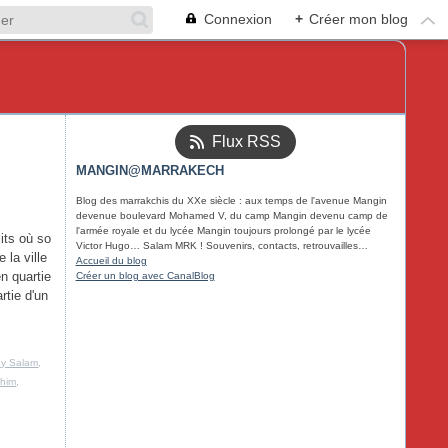
Connexion
+
Créer mon blog
Flux RSS
MANGIN@MARRAKECH
Blog des marrakchis du XXe siècle : aux temps de l'avenue Mangin
devenue boulevard Mohamed V, du camp Mangin devenu camp de
l'armée royale et du lycée Mangin toujours prolongé par le lycée
its où so
Victor Hugo… Salam MRK ! Souvenirs, contacts, retrouvailles…
e la ville
Accueil du blog
n quartie
Créer un blog avec CanalBlog
rtie d'un
y Salam
,
him
,