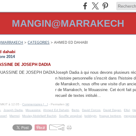
MANGIN@MARRAKECH
@MARRAKECH
>
CATEGORIES
>
AHMED ED DAHABI
d dahabi
bre 2014
ASSINE DE JOSEPH DADIA
Joseph Dadia à qui nous devons plusieurs réc
n histoire personnelle s'inscrit dans l'histoire d
de Marrakech, nous offre une visite d'un ancie
r de Marrakech, le Mouassine. Cet écrit fait pa
recueil de textes intitulé...
IMKIT à 12:05 -
Commentaires [
…
]
- Permalien [
#
]
h
,
Joseph Dadia
,
Mouassine
,
Ahmed Ed Dahabi
,
Berto
,
David Corcos
,
David Dayan
,
Ellul
,
He
ussef
,
Marmol
,
Moulay Abdellatif Bachiri
,
Souffle vespéral
,
beldiyyin
,
fnaque berbere
,
megoras