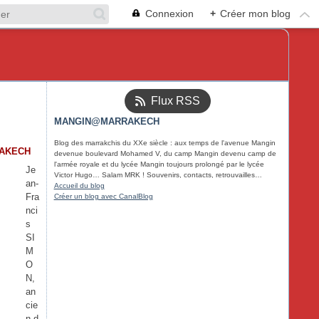
Connexion
+
Créer mon blog
Flux RSS
MANGIN@MARRAKECH
Blog des marrakchis du XXe siècle : aux temps de l'avenue Mangin
RAKECH
devenue boulevard Mohamed V, du camp Mangin devenu camp de
l'armée royale et du lycée Mangin toujours prolongé par le lycée
Je
Victor Hugo… Salam MRK ! Souvenirs, contacts, retrouvailles…
an-
Accueil du blog
Fra
Créer un blog avec CanalBlog
nci
s
SI
M
O
N,
an
cie
n d