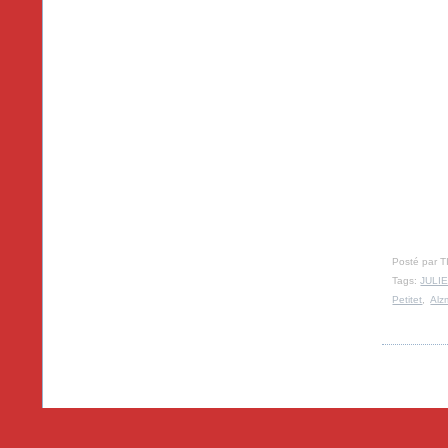
Posté par T
Tags:
JULI
Petitet
,
Alzm