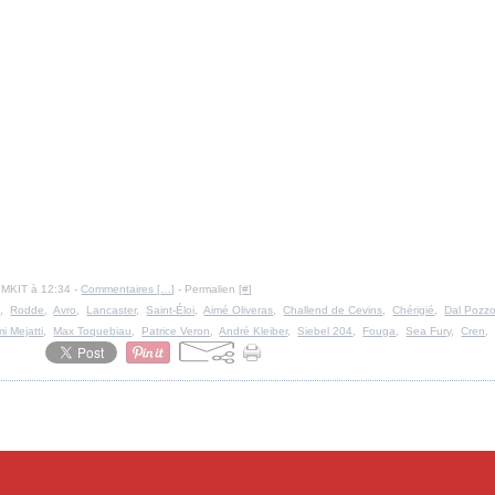
IMKIT à 12:34 -
Commentaires [
…
]
- Permalien [
#
]
E
,
Rodde
,
Avro
,
Lancaster
,
Saint-Éloi
,
Aimé Oliveras
,
Challend de Cevins
,
Chérigié
,
Dal Pozz
i Mejatti
,
Max Toquebiau
,
Patrice Veron
,
André Kleiber
,
Siebel 204
,
Fouga
,
Sea Fury
,
Cren