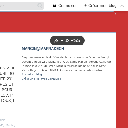
Connexion
+
Créer mon blog
Flux RSS
MANGIN@MARRAKECH
Blog des marrakchis du XXe siècle : aux temps de l'avenue Mangin
devenue boulevard Mohamed V, du camp Mangin devenu camp de
l'armée royale et du lycée Mangin toujours prolongé par le lycée
ES MEIL
Victor Hugo… Salam MRK ! Souvenirs, contacts, retrouvailles…
 UNE BO
Accueil du blog
ÉE 201
Créer un blog avec CanalBlog
TRES ET
. POUR L
CESLVH"
 TOUS, L
chir
NE
,
Moulay