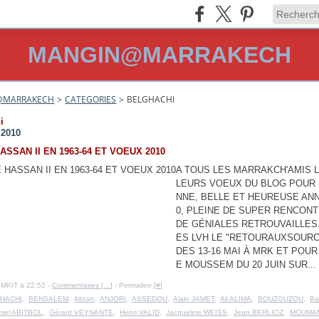
MANGIN@MARRAKECH
@MARRAKECH
>
CATEGORIES
>
BELGHACHI
i
 2010
ASSAN II EN 1963-64 ET VOEUX 2010
A TOUS LES MARRAKCH'AMIS L
LEURS VOEUX DU BLOG POUR
NNE, BELLE ET HEUREUSE ANN
0, PLEINE DE SUPER RENCON
DE GÉNIALES RETROUVAILLES
ES LVH LE "RETOURAUXSOUR
DES 13-16 MAI À MRK ET POUR
E MOUSSEM DU 20 JUIN SUR...
IMKIT à 22:52 -
Commentaires [
…
]
- Permalien [
#
]
HACHI
,
BENSALEM
,
Abtan
,
ANJORI
,
ASSEDOU
,
Alain JAMET
,
Ali ALIMA
,
BOUZOUZOU
,
Ba
niel ABITBOL
,
Gérard VEYNANTE
,
Henri VALID
,
Jacqueline WEISS
,
Jean BERLIOZ
,
MOUMA