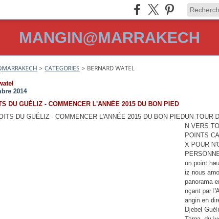
MANGIN@MARRAKECH
@MARRAKECH
>
CATEGORIES
>
BERNARD WATEL
watel
bre 2014
TS DU GUÉLIZ - COMMENCER L'ANNÉE 2015 DU BON PIED
UN TOUR D
N VERS T
POINTS C
X POUR N'
PERSONNE
un point ha
iz nous am
panorama 
nçant par l
angin en dir
Djebel Guéli
Targa, du l