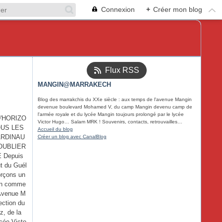
Connexion
+
Créer mon blog
Flux RSS
MANGIN@MARRAKECH
Blog des marrakchis du XXe siècle : aux temps de l'avenue Mangin
devenue boulevard Mohamed V, du camp Mangin devenu camp de
l'armée royale et du lycée Mangin toujours prolongé par le lycée
'HORIZO
Victor Hugo… Salam MRK ! Souvenirs, contacts, retrouvailles…
OUS LES
Accueil du blog
ARDINAU
Créer un blog avec CanalBlog
OUBLIER
 Depuis
ut du Guél
orçons un
en comme
'Avenue M
ection du
z, de la
ycée Victo