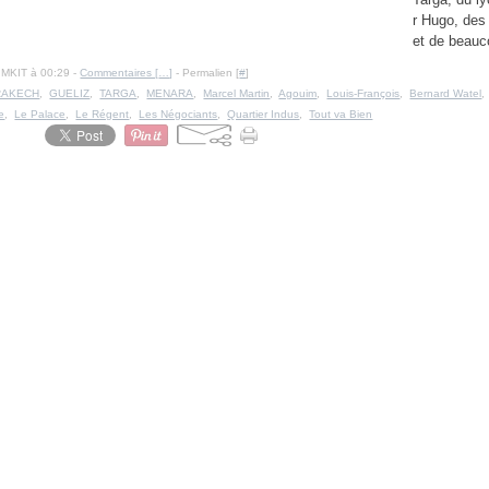
r Hugo, des
et de beauc
IMKIT à 00:29 -
Commentaires [
…
]
- Permalien [
#
]
RAKECH
,
GUELIZ
,
TARGA
,
MENARA
,
Marcel Martin
,
Agouim
,
Louis-François
,
Bernard Watel
e
,
Le Palace
,
Le Régent
,
Les Négociants
,
Quartier Indus
,
Tout va Bien