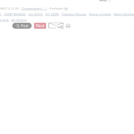
IMKIT à 11:05 -
Commentaires [
…
]
- Permalien [
#
]
7
,
CAMP MANGIN
,
11e GACA
,
AIT SIDRI
,
Chasseur Rousse
,
Djenan el Hartsi
,
Gilbert Decréto
tit souk
,
ilot Vauban