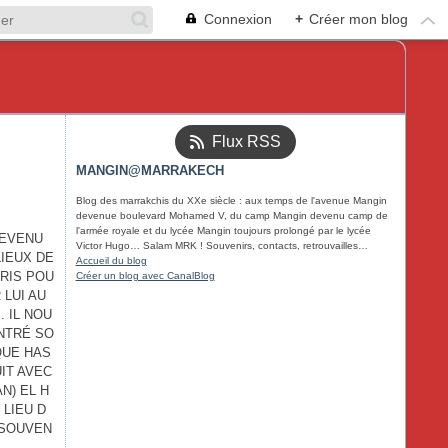
Connexion
+
Créer mon blog
Flux RSS
MANGIN@MARRAKECH
Blog des marrakchis du XXe siècle : aux temps de l'avenue Mangin
devenue boulevard Mohamed V, du camp Mangin devenu camp de
l'armée royale et du lycée Mangin toujours prolongé par le lycée
REVENU
Victor Hugo… Salam MRK ! Souvenirs, contacts, retrouvailles…
LIEUX DE
Accueil du blog
PRIS POU
Créer un blog avec CanalBlog
 LUI AU
. IL NOU
ONTRÉ SO
QUE HAS
UIT AVEC
N) EL H
 LIEU D
 SOUVEN