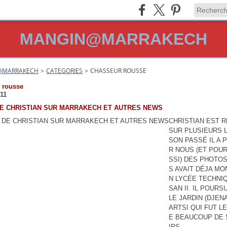
MANGIN@MARRAKECH
@MARRAKECH
>
CATEGORIES
>
CHASSEUR ROUSSE
 rousse
011
DE CHRISTIAN SUR MARRAKECH ET AUTRES NEWS
CHRISTIAN EST 
SUR PLUSIEURS 
SON PASSÉ IL A 
R NOUS (ET POUR
SSI) DES PHOTOS
S AVAIT DÉJA M
N LYCÉE TECHNI
SAN II. IL POURS
LE JARDIN (DJENA
ARTSI QUI FUT LE
E BEAUCOUP DE
IRS....