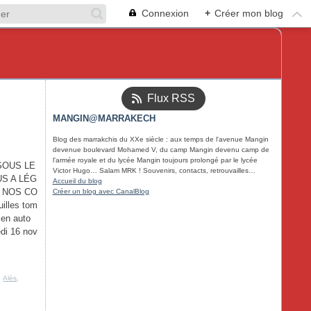
Connexion
+
Créer mon blog
Flux RSS
MANGIN@MARRAKECH
Blog des marrakchis du XXe siècle : aux temps de l'avenue Mangin
devenue boulevard Mohamed V, du camp Mangin devenu camp de
l'armée royale et du lycée Mangin toujours prolongé par le lycée
SOUS LE
Victor Hugo… Salam MRK ! Souvenirs, contacts, retrouvailles…
S A LÉG
Accueil du blog
 NOS CO
Créer un blog avec CanalBlog
uilles tom
 en auto
edi 16 nov
,
Alès
,