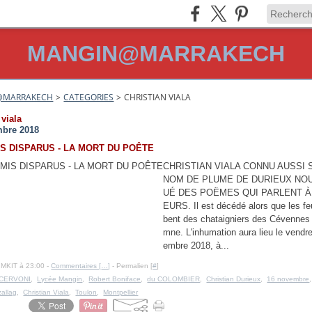
MANGIN@MARRAKECH
@MARRAKECH
>
CATEGORIES
>
CHRISTIAN VIALA
 viala
mbre 2018
S DISPARUS - LA MORT DU POÊTE
CHRISTIAN VIALA CONNU AUSSI 
NOM DE PLUME DE DURIEUX NOU
UÉ DES POËMES QUI PARLENT À
EURS. Il est décédé alors que les fe
bent des chataigniers des Cévennes
mne. L'inhumation aura lieu le vendr
embre 2018, à...
IMKIT à 23:00 -
Commentaires [
…
]
- Permalien [
#
]
 CERVONI
,
Lycée Mangin
,
Robert Boniface
,
du COLOMBIER
,
Christian Durieux
,
16 novembre
allag
,
Christian Viala
,
Toulon
,
Montpellier