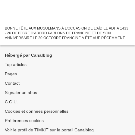
BONNE FÊTE AUX MUSULMANS À L'OCCASION DE L'AÏD EL ADHA 1433
- 26 OCTOBRE D'ABORD PARLONS DE FRANCINE ET DE SON
ANNIVERSAIRE LE 20 OCTOBRE FRANCINE A ÉTÉ VUE RÉCEMMENT
EN BORD DE GARONNE. ELLE EST TRÈS ACTIVE ET LALLA CLAUDINE
NOUS A ENVOYÉ PLUSIEURS PHOTOS...
Hébergé par Canalblog
Top articles
Pages
Contact
Signaler un abus
C.G.U.
Cookies et données personnelles
Préférences cookies
Voir le profil de TIMKIT sur le portail Canalblog