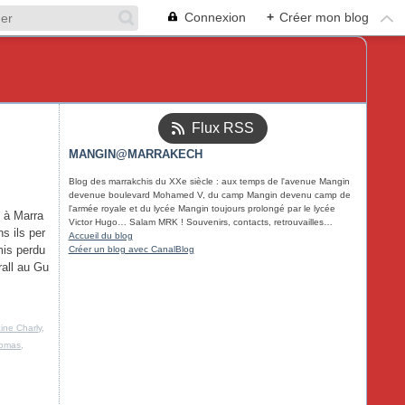
Connexion
+
Créer mon blog
Flux RSS
MANGIN@MARRAKECH
Blog des marrakchis du XXe siècle : aux temps de l'avenue Mangin
devenue boulevard Mohamed V, du camp Mangin devenu camp de
l'armée royale et du lycée Mangin toujours prolongé par le lycée
 à Marra
Victor Hugo… Salam MRK ! Souvenirs, contacts, retrouvailles…
s ils per
Accueil du blog
mis perdu
Créer un blog avec CanalBlog
rall au Gu
ine Charly
,
gomas
,