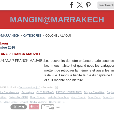
MANGIN@MARRAKECH
@MARRAKECH
>
CATEGORIES
>
COLONEL ALAOUI
alaoui
mbre 2016
 ANA ? FRANCK MAUVIEL
Les souvenirs de notre enfance et adolescence
kech nous habitent et quand nous les partageon
mettent de retrouver la mémoire et aussi les a
s de vue. Franck a habité la rue du capitaine G
éliz, il raconte son histoire....
IMKIT à 17:47 -
Commentaires [
…
]
- Permalien [
#
]
,
La Renaissance
,
Sanseigne
,
GUY THOMAS
,
PATRICK FORTUNATI
,
Brigitte Reveillère
,
Capita
illère
,
Colonel ALAOUI
,
Henri Bourrel
,
Isabelle Reveillère
,
Jean Benoit
,
Jean Boux
,
Jean Gi
te
,
Marie Cécile Renault
,
Nadia Yassine
,
Rochefort
,
S