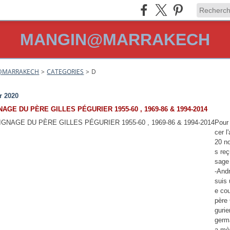
MANGIN@MARRAKECH
@MARRAKECH
>
CATEGORIES
>
D
r 2020
AGE DU PÈRE GILLES PÉGURIER 1955-60 , 1969-86 & 1994-2014
Pour
cer l
20 n
s re
sage
-Andr
suis 
e co
père 
gurie
germ
a mè