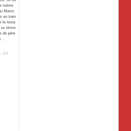
oi même
au Maroc.
is en train
re le testa
 ou témoi
e de père
s...
t
,
ZAT
,