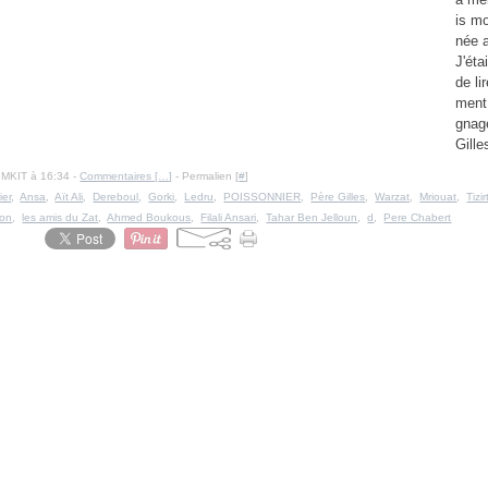
is m
née 
J'éta
de li
ment
gnag
Gille
IMKIT à 16:34 -
Commentaires [
…
]
- Permalien [
#
]
ier
,
Ansa
,
Aït Ali
,
Dereboul
,
Gorki
,
Ledru
,
POISSONNIER
,
Père Gilles
,
Warzat
,
Mriouat
,
Tizir
hon
,
les amis du Zat
,
Ahmed Boukous
,
Filali Ansari
,
Tahar Ben Jelloun
,
d
,
Pere Chabert