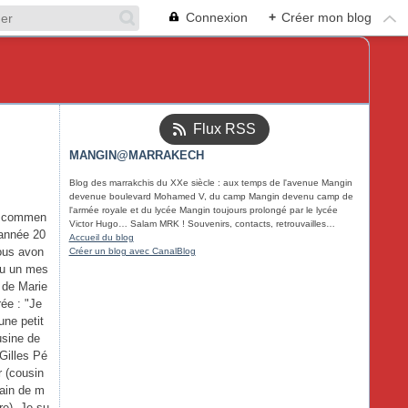
Connexion
+
Créer mon blog
Flux RSS
MANGIN@MARRAKECH
Blog des marrakchis du XXe siècle : aux temps de l'avenue Mangin
devenue boulevard Mohamed V, du camp Mangin devenu camp de
l'armée royale et du lycée Mangin toujours prolongé par le lycée
 commen
Victor Hugo… Salam MRK ! Souvenirs, contacts, retrouvailles…
'année 20
Accueil du blog
ous avon
Créer un blog avec CanalBlog
çu un mes
 de Marie
ée : "Je
une petit
usine de
Gilles Pé
r (cousin
ain de m
re). Je su