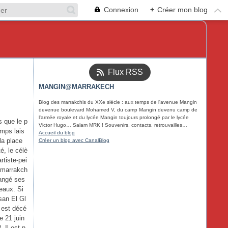
Connexion
+
Créer mon blog
Flux RSS
MANGIN@MARRAKECH
Blog des marrakchis du XXe siècle : aux temps de l'avenue Mangin
devenue boulevard Mohamed V, du camp Mangin devenu camp de
l'armée royale et du lycée Mangin toujours prolongé par le lycée
s que le p
Victor Hugo… Salam MRK ! Souvenirs, contacts, retrouvailles…
emps lais
Accueil du blog
 la place
Créer un blog avec CanalBlog
té, le célè
artiste-pei
 marrakch
rangé ses
eaux. Si
san El Gl
 est décé
e 21 juin
. Il est n