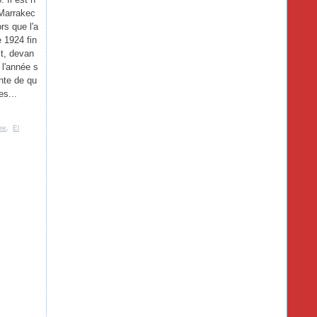
Marrakec
ors que l'a
 1924 fin
it, devan
 l'année s
nte de qu
es...
re
,
El