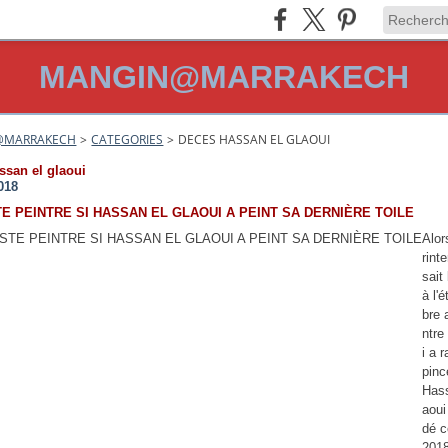
MANGIN@MARRAKECH
@MARRAKECH
>
CATEGORIES
>
DECES HASSAN EL GLAOUI
ssan el glaoui
018
TE PEINTRE SI HASSAN EL GLAOUI A PEINT SA DERNIÈRE TOILE
Alor
rint
sait
à l'é
bre 
ntre
i a 
pinc
Has
aoui
dé c
2018