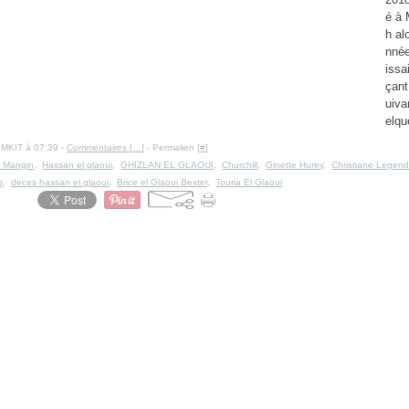
é à 
h al
nnée
issa
çant
uiva
elqu
IMKIT à 07:39 -
Commentaires [
…
]
- Permalien [
#
]
 Mangin
,
Hassan el glaoui
,
GHIZLAN EL GLAOUI
,
Churchill
,
Ginette Hurey
,
Christiane Legend
b
,
deces hassan el glaoui
,
Brice el Glaoui Bexter
,
Touria El Glaoui