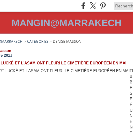
MANGIN@MARRAKECH
@MARRAKECH
>
CATEGORIES
>
DENISE MASSON
masson
re 2013
LUCKÉ ET L'ASAM ONT FLEURI LE CIMETIÈRE EUROPÉEN EN MAI
F
B
B
E
S
E
É
U
N
E
N
T