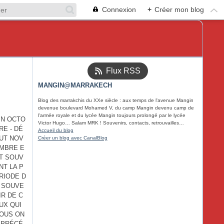
Connexion
+
Créer mon blog
Flux RSS
MANGIN@MARRAKECH
Blog des marrakchis du XXe siècle : aux temps de l'avenue Mangin
devenue boulevard Mohamed V, du camp Mangin devenu camp de
l'armée royale et du lycée Mangin toujours prolongé par le lycée
IN OCTO
Victor Hugo… Salam MRK ! Souvenirs, contacts, retrouvailles…
RE - DÉ
Accueil du blog
UT NOV
Créer un blog avec CanalBlog
MBRE E
T SOUV
NT LA P
RIODE D
 SOUVE
IR DE C
UX QUI
OUS ON
 PRÉCÉ