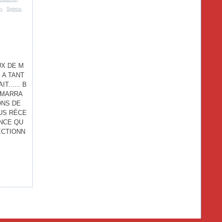
n
,
Spirou
,
X DE M
 A TANT
...... B
 MARRA
ONS DE
US RÉCE
ANCE QU
ECTIONN