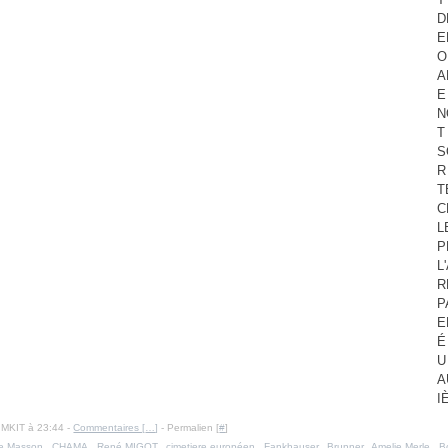
D
E
O
A
E
N
T
S
R
T
C
L
P
L
R
P
E
É
U
A
I
IMKIT à 23:44 -
Commentaires [
…
]
- Permalien [
#
]
e Masson
,
CHAMA
,
René MIGOT
,
cimetiere européen
,
Fankhauser
,
Brunner
,
Amelie Merle
,
B