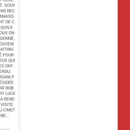
É: SOUV
NIR REC
NNAISS
NT DE C
 QU'ILS
OUS ON
 DONNÉ,
OUVENI
 ATTRIS
É POUR
EUX QUI
ES ONT
ERDU.
'ASAM P
ÉSIDÉE
AR ROB
RT LUCK
 A REND
 VISITE
U CIMET
ÈRE...
oudène
,