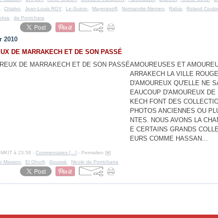
,
Chialvo
,
Jean-Louis ROY
,
Le Guinio
,
Mayeranoff
,
Normandie-Niemen
,
Rabia
,
Roland Coulo
ohra
,
de Pontchara
r 2010
UX DE MARRAKECH ET DE SON PASSÉ
AMOUREUSES ET AMOUREU
ARRAKECH LA VILLE ROUGE
D'AMOUREUX QU'ELLE NE SAIT
EAUCOUP D'AMOUREUX DE
KECH FONT DES COLLECTI
PHOTOS ANCIENNES OU PL
NTES. NOUS AVONS LA CH
E CERTAINS GRANDS COLL
EURS COMME HASSAN...
IMKIT à 23:58 -
Commentaires [
…
]
- Permalien [
#
]
e Masson
,
El Ghorfi
,
Goussé
,
Nicole de Pontcharra