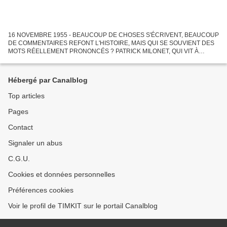
16 NOVEMBRE 1955 - BEAUCOUP DE CHOSES S'ÉCRIVENT, BEAUCOUP
DE COMMENTAIRES REFONT L'HISTOIRE, MAIS QUI SE SOUVIENT DES
MOTS RÉELLEMENT PRONONCÉS ? PATRICK MILONET, QUI VIT À
MARRAKECH, NOUS A ENVOYÉ DES PHOTOS DE L'AVION QUI RAMENA
MOHAMED V LE 16 NOVEMBRE...
Hébergé par Canalblog
Top articles
Pages
Contact
Signaler un abus
C.G.U.
Cookies et données personnelles
Préférences cookies
Voir le profil de TIMKIT sur le portail Canalblog