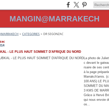
MANGIN@MARRAKECH
@MARRAKECH
>
CATEGORIES
>
DR SEGONZAC
zac
014
KAL - LE PLUS HAUT SOMMET D'AFRIQUE DU NORD
La photo de Juliet
c devant le gatea
rsaire de ses cen
à la page préparé
Marrakch'amis. (cl
100 ANS) LE PL
SOMMET DU MA
3 KMS DE MAR
Grâce à Hervé Bri
qui nous envoie d
os...