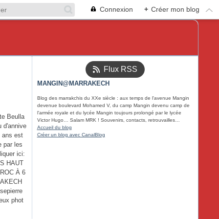
Connexion
+
Créer mon blog
Flux RSS
MANGIN@MARRAKECH
Blog des marrakchis du XXe siècle : aux temps de l'avenue Mangin
devenue boulevard Mohamed V, du camp Mangin devenu camp de
l'armée royale et du lycée Mangin toujours prolongé par le lycée
te Beulla
Victor Hugo… Salam MRK ! Souvenirs, contacts, retrouvailles…
u d'annive
Accueil du blog
t ans est
Créer un blog avec CanalBlog
e par les
iquer ici:
US HAUT
ROC À 6
RAKECH
sepierre
eux phot