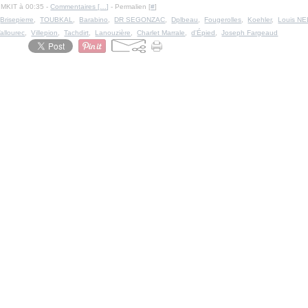
IMKIT à 00:35 -
Commentaires [
…
]
- Permalien [
#
]
,
Brisepierre
,
TOUBKAL
,
Barabino
,
DR SEGONZAC
,
Dplbeau
,
Fougerolles
,
Koehler
,
Louis N
allourec
,
Villepion
,
Tachdirt
,
Lanouzière
,
Charlet Marrale
,
d'Épied
,
Joseph Fargeaud