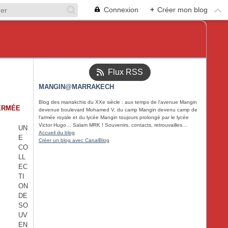
Connexion
+
Créer mon blog
Flux RSS
MANGIN@MARRAKECH
Blog des marrakchis du XXe siècle : aux temps de l'avenue Mangin
FERMÉE
devenue boulevard Mohamed V, du camp Mangin devenu camp de
l'armée royale et du lycée Mangin toujours prolongé par le lycée
Victor Hugo… Salam MRK ! Souvenirs, contacts, retrouvailles…
UN
Accueil du blog
E
Créer un blog avec CanalBlog
CO
LL
EC
TI
ON
DE
SO
UV
EN