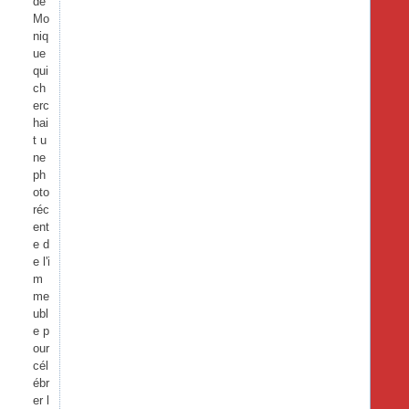
de
Mo
niq
ue
qui
ch
erc
hai
t u
ne
ph
oto
réc
ent
e d
e l'i
m
me
ubl
e p
our
cél
ébr
er l