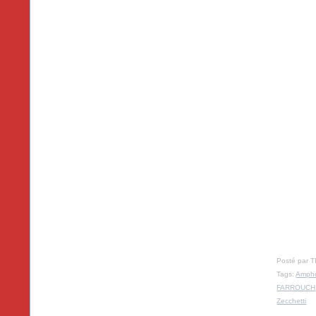
Posté par T
Tags:
Amph
FARROUCH
Zecchetti