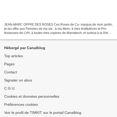
JEAN-MARC OFFRE DES ROSES Ces Roses de Ca- margue,de mon jardin,
je les offre aux Femmes de ma vie : à ma Mere, à mes Institutrices et Pro-
fesseuses de LVH, à toutes mes copines de Marrakech, et surtout à la Reine
d'Autriche qui n' a de cesse de me taquiner...
Hébergé par Canalblog
Top articles
Pages
Contact
Signaler un abus
C.G.U.
Cookies et données personnelles
Préférences cookies
Voir le profil de TIMKIT sur le portail Canalblog