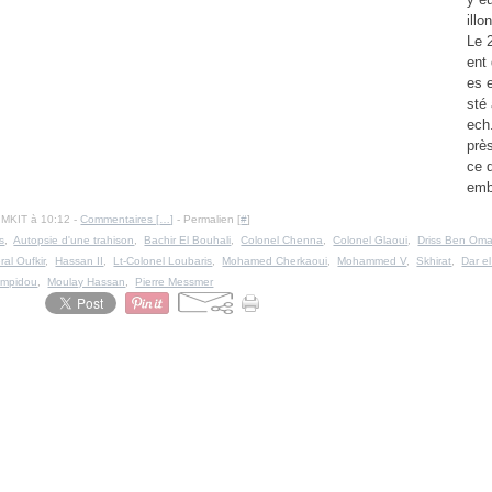
illo
Le 
ent
es 
sté
ech
près
ce 
emb
IMKIT à 10:12 -
Commentaires [
…
]
- Permalien [
#
]
s
,
Autopsie d'une trahison
,
Bachir El Bouhali
,
Colonel Chenna
,
Colonel Glaoui
,
Driss Ben Oma
al Oufkir
,
Hassan II
,
Lt-Colonel Loubaris
,
Mohamed Cherkaoui
,
Mohammed V
,
Skhirat
,
Dar e
ompidou
,
Moulay Hassan
,
Pierre Messmer