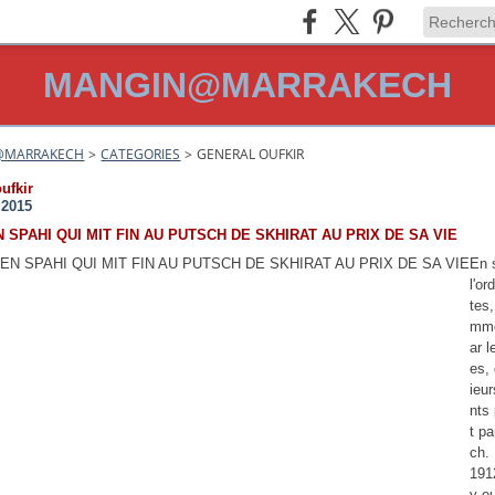
MANGIN@MARRAKECH
@MARRAKECH
>
CATEGORIES
>
GENERAL OUFKIR
ufkir
t 2015
N SPAHI QUI MIT FIN AU PUTSCH DE SKHIRAT AU PRIX DE SA VIE
En 
l'or
tes
mme
ar 
es,
ieu
nts
t p
ch.
191
y e