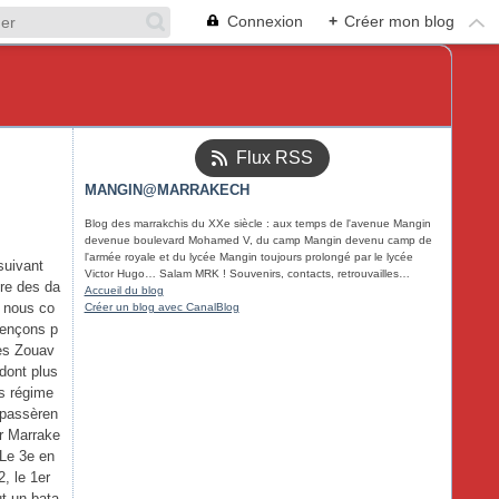
Connexion
+
Créer mon blog
Flux RSS
MANGIN@MARRAKECH
Blog des marrakchis du XXe siècle : aux temps de l'avenue Mangin
devenue boulevard Mohamed V, du camp Mangin devenu camp de
l'armée royale et du lycée Mangin toujours prolongé par le lycée
suivant
Victor Hugo… Salam MRK ! Souvenirs, contacts, retrouvailles…
dre des da
Accueil du blog
, nous co
Créer un blog avec CanalBlog
nçons p
les Zouav
 dont plus
rs régime
 passèren
ar Marrake
 Le 3e en
2, le 1er
ut un bata