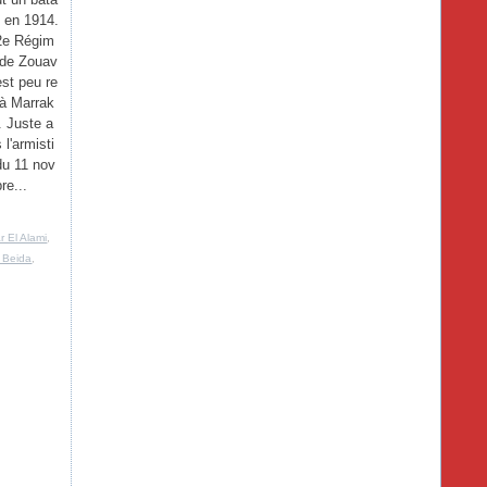
n en 1914.
2e Régim
 de Zouav
est peu re
 à Marrak
. Juste a
 l'armisti
du 11 nov
re...
r El Alami
,
l Beida
,