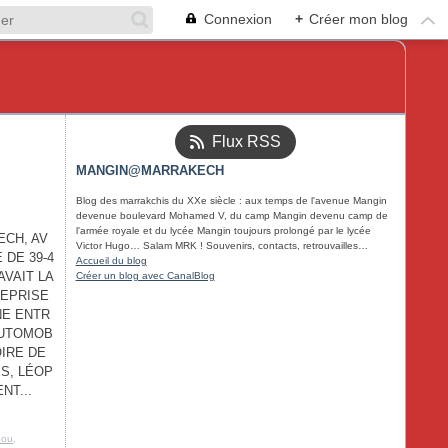
Connexion
+
Créer mon blog
Flux RSS
MANGIN@MARRAKECH
Blog des marrakchis du XXe siècle : aux temps de l'avenue Mangin
devenue boulevard Mohamed V, du camp Mangin devenu camp de
l'armée royale et du lycée Mangin toujours prolongé par le lycée
ECH, AV
Victor Hugo… Salam MRK ! Souvenirs, contacts, retrouvailles…
 DE 39-4
Accueil du blog
AVAIT LA
Créer un blog avec CanalBlog
REPRISE
NE ENTR
AUTOMOB
OIRE DE
S, LÉOP
NT...
nou
,