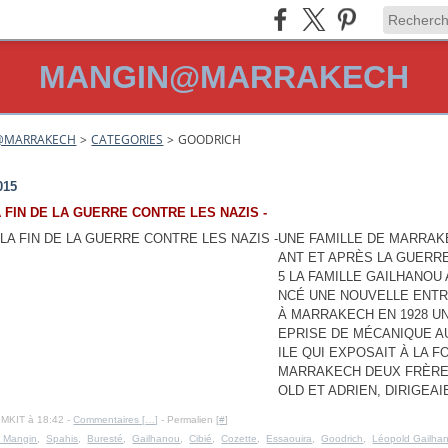
MANGIN@MARRAKECH
@MARRAKECH
>
CATEGORIES
>
GOODRICH
h
015
LA FIN DE LA GUERRE CONTRE LES NAZIS -
UNE FAMILLE DE MARRAK
ANT ET APRÈS LA GUERRE
5 LA FAMILLE GAILHANOU 
NCÉ UNE NOUVELLE ENT
À MARRAKECH EN 1928 U
EPRISE DE MÉCANIQUE 
ILE QUI EXPOSAIT À LA F
MARRAKECH DEUX FRÈRE
OLD ET ADRIEN, DIRIGEAIE
IMKIT à 18:42 -
Commentaires [
…
]
- Permalien [
#
]
 Mangin
,
Spahis
,
Buresté
,
Gailhanou
,
Cibié
,
Cozette
,
Essaouira
,
Goodrich
,
Léopold Gailha