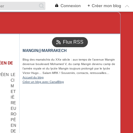
Connexion
+
Créer mon blog
Flux RSS
MANGIN@MARRAKECH
Blog des marrakchis du XXe siècle : aux temps de l'avenue Mangin
ÉEN DE
devenue boulevard Mohamed V, du camp Mangin devenu camp de
l'armée royale et du lycée Mangin toujours prolongé par le lycée
Victor Hugo… Salam MRK ! Souvenirs, contacts, retrouvailles…
LE
Accueil du blog
CI
Créer un blog avec CanalBlog
M
ET
IÈ
RE
EU
RO
PÉ
EN
DE