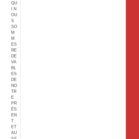
QU
I N
OU
S
SO
M
M
ES
RE
DE
VA
BL
ES
DE
NO
TR
E
PR
ÉS
EN
T
ET
AU
SS