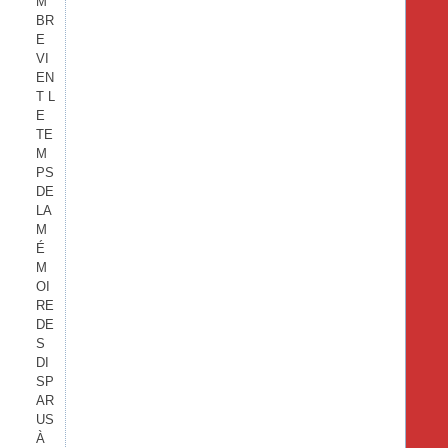
M
BR
E
VI
EN
T L
E
TE
M
PS
DE
LA
M
É
M
OI
RE
DE
S
DI
SP
AR
US
À