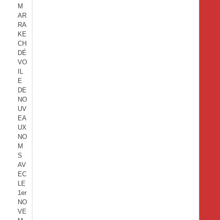
M
AR
RA
KE
CH
DÉ
VO
IL
E
DE
NO
UV
EA
UX
NO
M
S
AV
EC
LE
1er
NO
VE