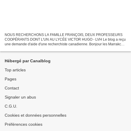
NOUS RECHERCHONS LA FAMILLE FRANÇOIS, DEUX PROFESSEURS
COOPÉRANTS DONT L'UN AU LYCÉE VICTOR HUGO - LVH Le blog a reçu
une demande d'aide d'une recherchiste canadienne. Bonjour les Marrakchi !
J’ai besoin de votre aide. Je suis une journaliste québécoise...
Hébergé par Canalblog
Top articles
Pages
Contact
Signaler un abus
C.G.U.
Cookies et données personnelles
Préférences cookies