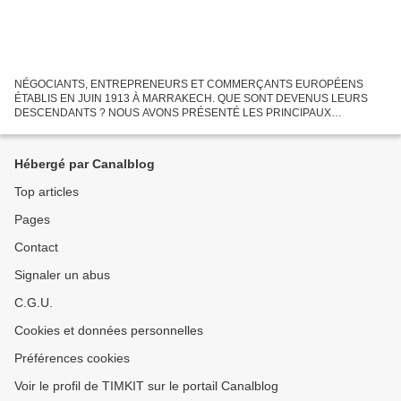
NÉGOCIANTS, ENTREPRENEURS ET COMMERÇANTS EUROPÉENS
ÉTABLIS EN JUIN 1913 À MARRAKECH. QUE SONT DEVENUS LEURS
DESCENDANTS ? NOUS AVONS PRÉSENTÉ LES PRINCIPAUX
NOTABLES ET NÉGOCIANTS MUSULMANS ET ISRAELITES LES PLUS EN
VUE EN JUIN 1913 À MARRAKECH. LEURS...
Hébergé par Canalblog
Top articles
Pages
Contact
Signaler un abus
C.G.U.
Cookies et données personnelles
Préférences cookies
Voir le profil de TIMKIT sur le portail Canalblog