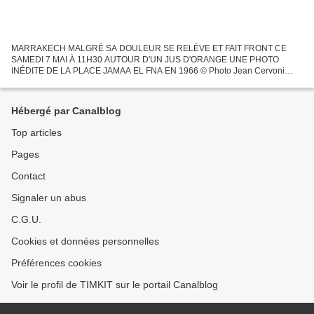
MARRAKECH MALGRÉ SA DOULEUR SE RELÈVE ET FAIT FRONT CE
SAMEDI 7 MAI À 11H30 AUTOUR D'UN JUS D'ORANGE UNE PHOTO
INÉDITE DE LA PLACE JAMAA EL FNA EN 1966 © Photo Jean Cervoni
1966 - La place Jemaa el Fna . Au premier plan la "Zoutia" ( ou Zoutilla) a
été...
Hébergé par Canalblog
Top articles
Pages
Contact
Signaler un abus
C.G.U.
Cookies et données personnelles
Préférences cookies
Voir le profil de TIMKIT sur le portail Canalblog