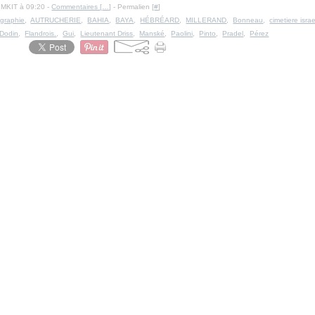
IMKIT à 09:20 -
Commentaires [
…
]
- Permalien [
#
]
graphie
,
AUTRUCHERIE
,
BAHIA
,
BAYA
,
HÉBRÉARD
,
MILLERAND
,
Bonneau
,
cimetiere israe
Dodin
,
Flandrois.
,
Gui
,
Lieutenant Driss
,
Manské
,
Paolini
,
Pinto
,
Pradel
,
Pérez