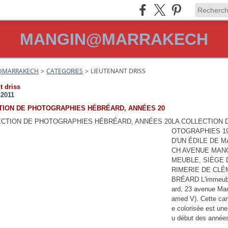
MANGIN@MARRAKECH
@MARRAKECH
>
CATEGORIES
>
LIEUTENANT DRISS
t driss
t 2011
TION DE PHOTOGRAPHIES HÉBRÉARD, ANNÉES 20
LA COLLECTION 
OTOGRAPHIES 19
D'UN ÉDILE DE 
CH AVENUE MANGI
MEUBLE, SIÈGE D
RIMERIE DE CLÉ
BRÉARD L'immeub
ard, 23 avenue Ma
amed V). Cette car
e colorisée est une
u début des années