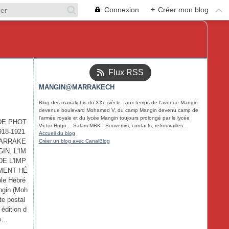
Connexion
+
Créer mon blog
Flux RSS
MANGIN@MARRAKECH
Blog des marrakchis du XXe siècle : aux temps de l'avenue Mangin
devenue boulevard Mohamed V, du camp Mangin devenu camp de
l'armée royale et du lycée Mangin toujours prolongé par le lycée
DE PHOT
Victor Hugo… Salam MRK ! Souvenirs, contacts, retrouvailles…
18-1921
Accueil du blog
MARRAKE
Créer un blog avec CanalBlog
N, L'IM
E L'IMP
MENT HÉ
le Hébré
ngin (Moh
te postal
 édition d
...