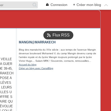
Connexion
+
Créer mon blog
Flux RSS
MANGIN@MARRAKECH
Blog des marrakchis du XXe siècle : aux temps de l'avenue Mangin
devenue boulevard Mohamed V, du camp Mangin devenu camp de
l'armée royale et du lycée Mangin toujours prolongé par le lycée
 VEILLE
Victor Hugo… Salam MRK ! Souvenirs, contacts, retrouvailles…
LA GUER
Accueil du blog
E 39-45,
Créer un blog avec CanalBlog
RAKECH
POSE A
ÉLÈVES
À LEURS
ILLES U
OFFRE S
AIRE QU
A ÉVOLUE
LE COLLÈ