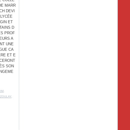
DE MARR
CH DEVI
 LYCÉE
GIN ET
TAINS D
ES PROF
EURS A
NT UNE
GUE CA
ÈRE ET E
CERONT
ÈS SON
NGEME
IM
,
AZOULAY
,