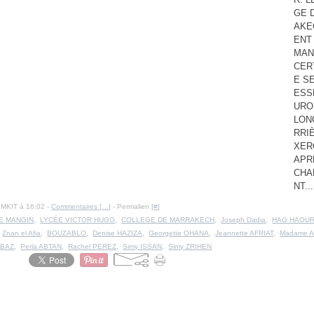
GE 
AKE
ENT
MAN
CER
E S
ESS
URO
LON
RRI
XER
APR
CHA
NT...
IMKIT à 16:02 -
Commentaires [
…
]
- Permalien [
#
]
E MANGIN
,
LYCÉE VICTOR HUGO
,
COLLEGE DE MARRAKECH
,
Joseph Dadia
,
HAG HAOUR
,
Znan el Afia
,
BOUZABLO
,
Denise HAZIZA
,
Georgette OHANA
,
Jeannette AFRIAT
,
Madame 
LBAZ
,
Perla ABTAN
,
Rachel PEREZ
,
Simy ISSAN
,
Simy ZRIHEN