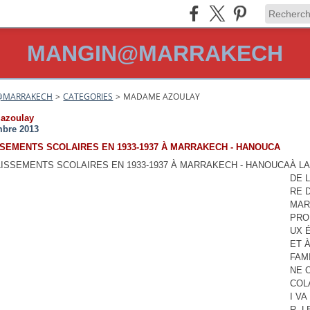
MANGIN@MARRAKECH
@MARRAKECH
>
CATEGORIES
>
MADAME AZOULAY
azoulay
mbre 2013
SEMENTS SCOLAIRES EN 1933-1937 À MARRAKECH - HANOUCA
À LA
DE 
RE D
MAR
PRO
UX 
ET 
FAM
NE 
COL
I V
R. 