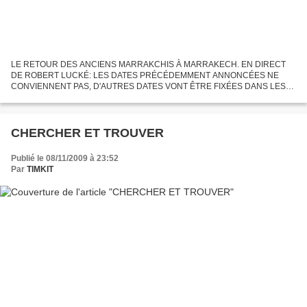
LE RETOUR DES ANCIENS MARRAKCHIS À MARRAKECH. EN DIRECT
DE ROBERT LUCKÉ: LES DATES PRÉCÉDEMMENT ANNONCÉES NE
CONVIENNENT PAS, D'AUTRES DATES VONT ÊTRE FIXÉES DANS LES
HEURES QUI VIENNENT, SURVEILLEZ LE BLOG; MAIS IL SE CONFIRME
QUE LES TARIFS D'HÉBERGEMENT...
CHERCHER ET TROUVER
Publié le 08/11/2009 à 23:52
Par
TIMKIT