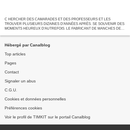
C HERCHER DES CAMARADES ET DES PROFESSEURS ET LES
TROUVER PLUSIEURS DIZAINES D'ANNÉES APRÈS. SE SOUVENIR DES
MOMENTS HEUREUX D'AUTREFOIS. LE FABRICANT DE MANCHES DE
BROCHETTES (PHOTO ROGER BEAU, FÉVRIER 1960) LE THÈME
PRINCIPAL DE CE DIMANCHE EST LE PLAISIR...
Hébergé par Canalblog
Top articles
Pages
Contact
Signaler un abus
C.G.U.
Cookies et données personnelles
Préférences cookies
Voir le profil de TIMKIT sur le portail Canalblog