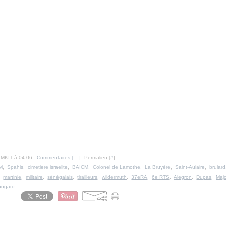
IMKIT à 04:06 -
Commentaires [
…
]
- Permalien [
#
]
M
,
Spahis
,
cimetiere israelite
,
BAICM
,
Colonel de Lamothe
,
La Bruyère
,
Saint-Aulaire
,
brulard
,
martinie
,
militaire
,
sénégalais
,
tirailleurs
,
wildermuth
,
37eRA
,
6e RTS
,
Alegron
,
Dupas
,
Maj
nogaro