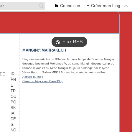
Connexion
+
Créer mon blog
Flux RSS
MANGIN@MARRAKECH
Blog des marrakchis du XXe siècle : aux temps de l'avenue Mangin
E
devenue boulevard Mohamed V, du camp Mangin devenu camp de
l'armée royale et du lycée Mangin toujours prolongé par le lycée
Victor Hugo… Salam MRK ! Souvenirs, contacts, retrouvailles…
IR
Accueil du blog
ÈN
Créer un blog avec CanalBlog
E
TR
OU
PO
SK
IA
DE
S,
NO