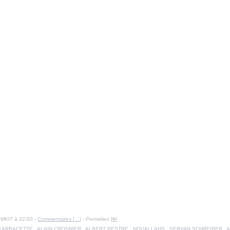
IMKIT à 22:00 -
Commentaires [
…
]
- Permalien [
#
]
el ARBACETTE
,
ALAIN CROSNIER
,
ALBERT PESTRE
,
NOUALLAHS
,
SERVAN SCHREIBER
,
A