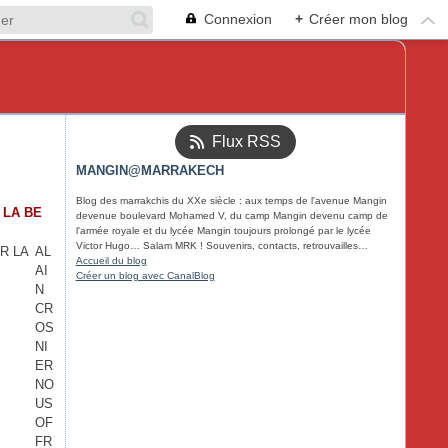
Connexion
+
Créer mon blog
Flux RSS
MANGIN@MARRAKECH
Blog des marrakchis du XXe siècle : aux temps de l'avenue Mangin
 LA BE
devenue boulevard Mohamed V, du camp Mangin devenu camp de
l'armée royale et du lycée Mangin toujours prolongé par le lycée
Victor Hugo… Salam MRK ! Souvenirs, contacts, retrouvailles…
AL
Accueil du blog
AI
Créer un blog avec CanalBlog
N
CR
OS
NI
ER
NO
US
OF
FR