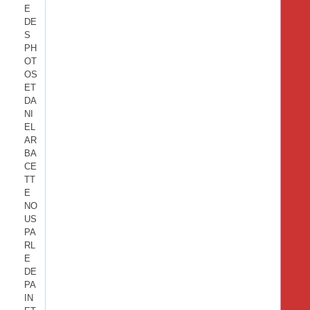
E
DE
S
PH
OT
OS
ET
DA
NI
EL
AR
BA
CE
TT
E
NO
US
PA
RL
E
DE
PA
IN