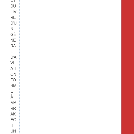
ET
DU
LIV
RE
D'U
N
GÉ
NÉ
RA
L
D'A
VI
ATI
ON
FO
RM
É
À
MA
RR
AK
EC
H
UN