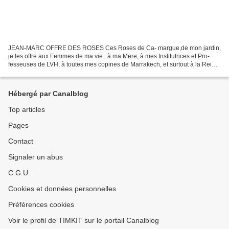
JEAN-MARC OFFRE DES ROSES Ces Roses de Ca- margue,de mon jardin,
je les offre aux Femmes de ma vie : à ma Mere, à mes Institutrices et Pro-
fesseuses de LVH, à toutes mes copines de Marrakech, et surtout à la Reine
d'Autriche qui n' a de cesse de me taquiner...
Hébergé par Canalblog
Top articles
Pages
Contact
Signaler un abus
C.G.U.
Cookies et données personnelles
Préférences cookies
Voir le profil de TIMKIT sur le portail Canalblog