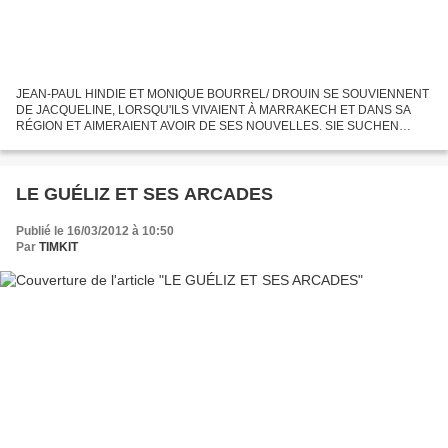
JEAN-PAUL HINDIE ET MONIQUE BOURREL/ DROUIN SE SOUVIENNENT
DE JACQUELINE, LORSQU'ILS VIVAIENT À MARRAKECH ET DANS SA
RÉGION ET AIMERAIENT AVOIR DE SES NOUVELLES. SIE SUCHEN
NACH JACQUELINE ABT, EINER JUGENDFREUNDIN - Jean-Paul Hindie
und Monique Bourrel-Drouin...
LE GUÉLIZ ET SES ARCADES
Publié le 16/03/2012 à 10:50
Par
TIMKIT